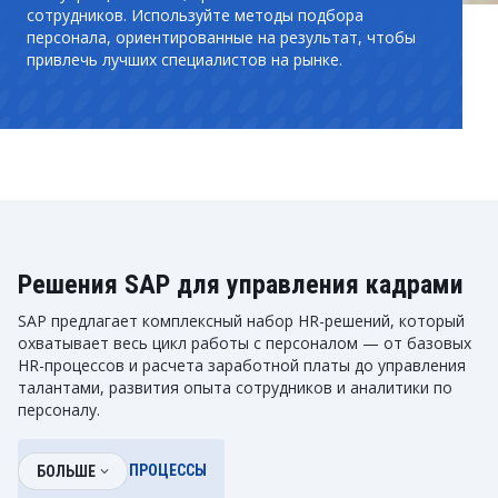
сотрудников. Используйте методы подбора
персонала, ориентированные на результат, чтобы
привлечь лучших специалистов на рынке.
Решения SAP для управления кадрами
SAP предлагает комплексный набор HR-решений, который
охватывает весь цикл работы с персоналом — от базовых
HR-процессов и расчета заработной платы до управления
талантами, развития опыта сотрудников и аналитики по
персоналу.
БАЗОВЫЕ HR-ПРОЦЕССЫ
БОЛЬШЕ