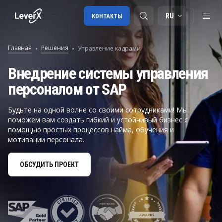
RU
КОНТАКТЫ
Главная
Решения
Управление кадрами
Внедрение SAP
Внедрение системы управления
персоналом от SAP
Лицензии SAP
SAP BTP
Будьте на одной волне со своими сотрудниками! Мы
поможем вам создать гибкий и устойчивый бизнес с
SAP Transportation Management
помощью простых процессов найма, обучения и
мотивации персонала.
SAP SuccessFactors
ОБСУДИТЬ ПРОЕКТ