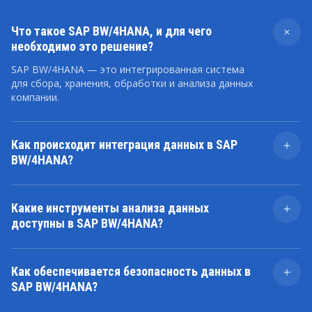
Что такое SAP BW/4HANA, и для чего
необходимо это решение?
SAP BW/4HANA — это интегрированная система
для сбора, хранения, обработки и анализа данных
компании.
Как происходит интеграция данных в SAP
BW/4HANA?
Интеграция данных в SAP BW/4HANA
осуществляется с помощью различных методов,
Какие инструменты анализа данных
включая прямую загрузку из ERP-системы и через
доступны в SAP BW/4HANA?
файлы, интеграцию с внешними источниками
данных через API и использование ETL-процессов
SAP BW/4HANA предоставляет различные
для обработки данных.
инструменты для анализа данных, включая OLAP-
Как обеспечивается безопасность данных в
анализ, многомерные отчеты, динамические
SAP BW/4HANA?
дашборды, инструменты для прогнозирования и
аналитику в реальном времени.
SAP BW/4HANA предоставляет механизмы для