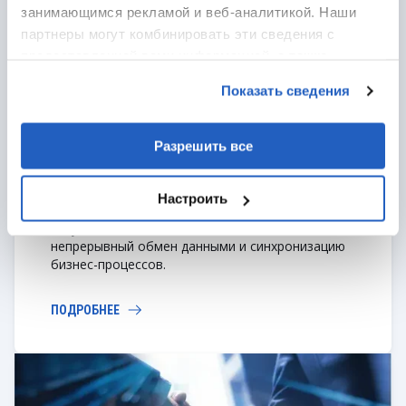
занимающимся рекламой и веб-аналитикой. Наши
партнеры могут комбинировать эти сведения с
предоставленной вами информацией, а также
данными, которые они получили при использовании
Показать сведения
вами их сервисов.
Разрешить все
Интеграция
Настроить
LeverX интегрирует SAP BW/4HANA с вашими
текущими системами, чтобы обеспечить
непрерывный обмен данными и синхронизацию
бизнес-процессов.
ПОДРОБНЕЕ