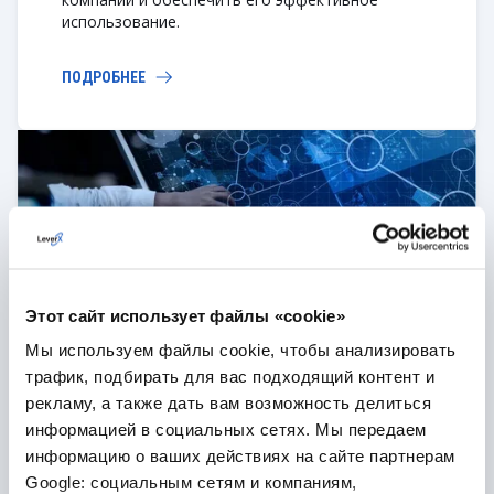
использование.
ПОДРОБНЕЕ
Этот сайт использует файлы «cookie»
Внедрение
Мы используем файлы cookie, чтобы анализировать
Наша команда поможет внедрить решение, а
также настроить и наладить его работу в
трафик, подбирать для вас подходящий контент и
соответствии с бизнес-процессами вашей
рекламу, а также дать вам возможность делиться
компании.
информацией в социальных сетях. Мы передаем
информацию о ваших действиях на сайте партнерам
ПОДРОБНЕЕ
Google: социальным сетям и компаниям,