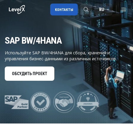
RU
КОНТАКТЫ
SAP BW/4HANA
Внедрение SAP
Лицензии SAP
Используйте SAP BW/4HANA для сбора, хранения и
управления бизнес-данными из различных источников.
SAP BTP
SAP Transportation Management
ОБСУДИТЬ ПРОЕКТ
SAP SuccessFactors