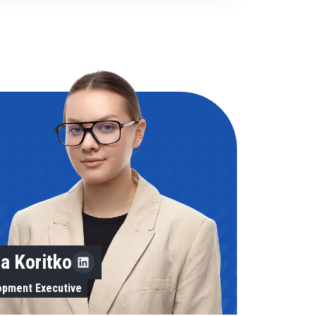
ta Koritko
opment Executive