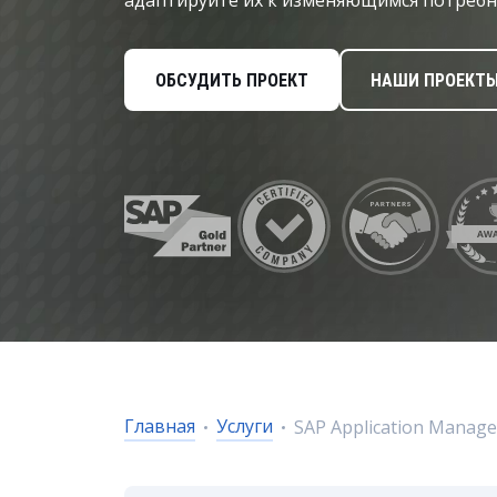
адаптируйте их к изменяющимся потребн
Управление расходами
Маркетинг и продажи
ОБСУДИТЬ ПРОЕКТ
НАШИ ПРОЕКТ
Устойчивое развитие
Безопасность
Главная
Услуги
SAP Application Manage