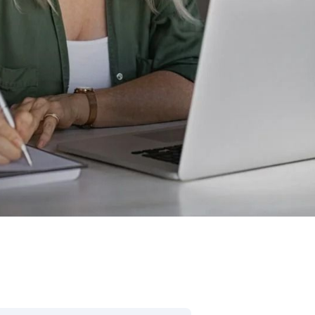
цензий SAP
ration Suite