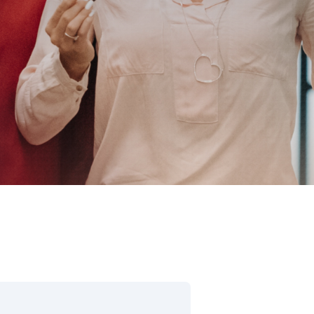
цензий SAP
ration Suite