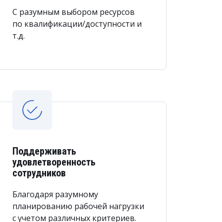
С разумным выбором ресурсов
по квалификации/доступности и
т.д.
 рабочие графики. Оно интегрируется с
дки и оптимизирует использование
Поддерживать
удовлетворенность
сотрудников
Благодаря разумному
планированию рабочей нагрузки
с учетом различных критериев.