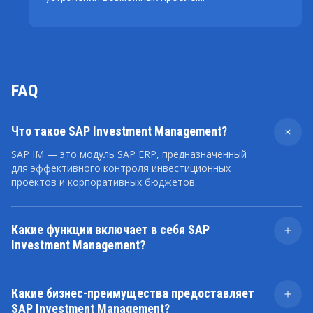
FAQ
Что такое SAP Investment Management?
SAP IM — это модуль SAP ERP, предназначенный
для эффективного контроля инвестиционных
проектов и корпоративных бюджетов.
Какие функции включает в себя SAP
Investment Management?
Ключевые функции включают инвестиционное
планирование, составление бюджета, управление
Какие бизнес-преимущества предоставляет
инвестиционными структурами, отслеживание
SAP Investment Management?
затрат, оценку эффективности, управление