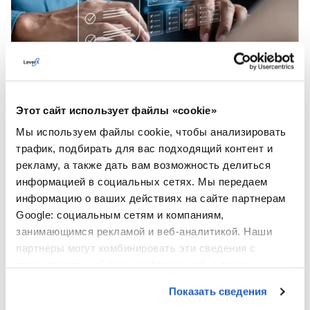
Управление приложениями
Мы поможем извлечь максимум из SAP
Investment Management благодаря постоянным
Этот сайт использует файлы «cookie»
улучшениям и доработкам решения, а также
Мы используем файлы cookie, чтобы анализировать
мониторингу его производительности и
трафик, подбирать для вас подходящий контент и
адаптации к потребностям вашего бизнеса.
рекламу, а также дать вам возможность делиться
информацией в социальных сетях. Мы передаем
ПОДРОБНЕЕ
информацию о ваших действиях на сайте партнерам
Google: социальным сетям и компаниям,
занимающимся рекламой и веб-аналитикой. Наши
партнеры могут комбинировать эти сведения с
Узнайте больше о наших
предоставленной вами информацией, а также
услугах в области SAP
данными, которые они получили при использовании
Показать сведения
вами их сервисов.