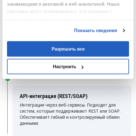
занимающимся рекламой и веб-аналитикой. Наши
партнеры могут комбинировать эти сведения с
предоставленной вами информацией, а также
T4S (Teamcenter for SAP)
данными, которые они получили при использовании
Показать сведения
вами их сервисов.
Готовый коннектор от Siemens для прямой
интеграции Teamcenter и SAP. Решение
сертифицировано и подходит для быстрой
Разрешить все
синхронизации.
Настроить
API-интеграция (REST/SOAP)
Интеграция через веб-сервисы. Подходит для
систем, которые поддерживают REST или SOAP.
Обеспечивает гибкий и контролируемый обмен
данными.