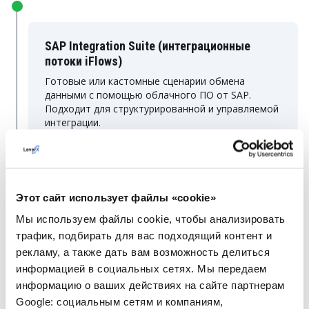
SAP Integration Suite (интеграционные
потоки iFlows)
Готовые или кастомные сценарии обмена
данными с помощью облачного ПО от SAP.
Подходит для структурированной и управляемой
интеграции.
Этот сайт использует файлы «cookie»
Мы используем файлы cookie, чтобы анализировать
Интеграционные сервисы SAP BTP
трафик, подбирать для вас подходящий контент и
Масштабируемая среда, где данные из PLM
рекламу, а также дать вам возможность делиться
подготавливаются и переводятся в формат,
понятный SAP.
информацией в социальных сетях. Мы передаем
информацию о ваших действиях на сайте партнерам
Google: социальным сетям и компаниям,