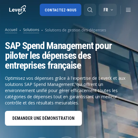
FR
CONTACTEZ-NOUS
Accueil
Solutions
Solutions de gestion des dépenses
SAP S/4HANA migration
SAP Spend Management pour
piloter les dépenses des
SAP Ariba
entreprises française
Digital Supply Chain
Optimisez vos dépenses grâce à l'expertise de LeverX et aux
solutions SAP Spend Management, qui offrent un
environnement unifié pour gérer efficacement toutes les
catégories de dépenses tout en garantissant un meilleur
contrôle et des résultats mesurables.
DEMANDER UNE DÉMONSTRATION