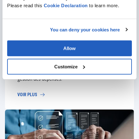
Please read this
Cookie
Declaration
to learn more.
Formation et soutien
Donnez à votre personnel les moyens d'agir grâce
You can deny your cookies here
à une formation complète adaptée à son rôle.
Nous veillons à ce que votre équipe dispose des
connaissances et des compétences nécessaires
Allow
pour maximiser les capacités des outils SAP. Nos
services d'assistance continue permettent de
relever les défis, de fournir des mises à jour et de
Customize
garantir le succès à long terme de vos solutions de
gestion des dépenses.
VOIR PLUS