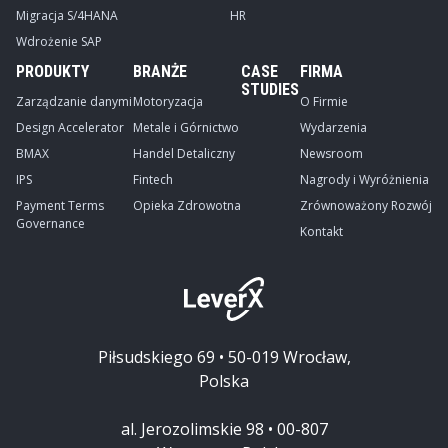
Migracja S/4HANA
HR
Wdrożenie SAP
PRODUKTY
BRANŻE
CASE
FIRMA
STUDIES
Zarządzanie danymi
Motoryzacja
O Firmie
Design Accelerator
Metale i Górnictwo
Wydarzenia
BMAX
Handel Detaliczny
Newsroom
IPS
Fintech
Nagrody i Wyróżnienia
Payment Terms
Opieka Zdrowotna
Zrównoważony Rozwój
Governance
Kontakt
Piłsudskiego 69 • 50-019 Wrocław,
Polska
al. Jerozolimskie 98 • 00-807