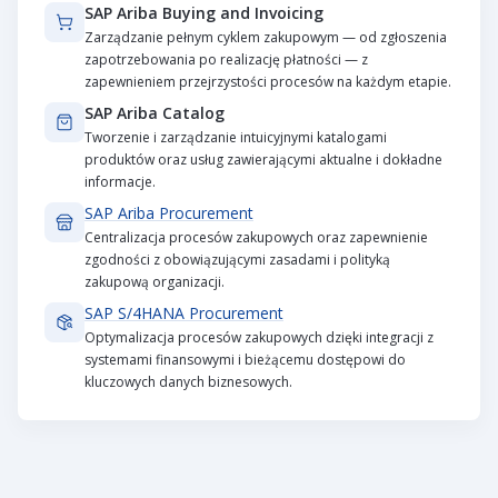
SAP Ariba Buying and Invoicing
Zarządzanie pełnym cyklem zakupowym — od zgłoszenia
zapotrzebowania po realizację płatności — z
zapewnieniem przejrzystości procesów na każdym etapie.
SAP Ariba Catalog
Tworzenie i zarządzanie intuicyjnymi katalogami
produktów oraz usług zawierającymi aktualne i dokładne
informacje.
SAP Ariba Procurement
Centralizacja procesów zakupowych oraz zapewnienie
zgodności z obowiązującymi zasadami i polityką
zakupową organizacji.
SAP S/4HANA Procurement
Optymalizacja procesów zakupowych dzięki integracji z
systemami finansowymi i bieżącemu dostępowi do
kluczowych danych biznesowych.
Zarządzanie kontraktami (Contracts)
Zarządzanie dostawcami (Supplier Management)
Analityka wydatków (Spend Analytics)
Pracownicy zewnętrzni i usługi (External
Podróże służbowe i wydatki (Travel & Expense)
Workforce)
SAP wspiera kompleksowe zarządzanie cyklem życia
SAP Spend Management
SAP zapewnia pełną widoczność wydatków dzięki analizie
SAP Concur automatyzuje zarządzanie podróżami
umożliwia efektywne