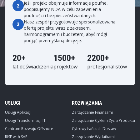
Jeśli projekt obejmuje informacje poufne,
2
podpisujemy NDA w celu zapewnienia
poufności i bezpieczeństwa danych.
Nasz zespół przygotowuje spersonalizowaną
3
ofertę projektu wraz z zakresem,
harmonogramem i budżetem, abyś mógł
podjąć przemyślaną decyzję.
20+
1500+
2200+
lat doświadczenia
projektów
profesjonalistów
USŁUGI
ROZWIĄZANIA
Usługi Aplikacji
Zarządzanie Finansami
Usługi Transformacji IT
Zarządzanie Cyklem Życia Produktu
Centrum Rozwoju Offshore
Cyfrowy Łańcuch Dostaw
RISE with SAP
Zarządzanie Wydatkami