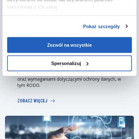
korzystania z ich usług.
Pokaż szczegóły
Bezpieczeństwo i ochrona danych
LeverX wspiera organizacje w zarządzaniu
Zezwól na wszystkie
środowiskiem SAP Spend Management, obejmując
konfigurację ustawień bezpieczeństwa, role
użytkowników oraz poziomy dostępu. Pomagamy
Spersonalizuj
zapewnić zgodność procesów zakupowych z
politykami wewnętrznymi, standardami audytowymi
oraz wymaganiami dotyczącymi ochrony danych, w
tym RODO.
ZOBACZ WIĘCEJ