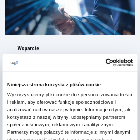
Wsparcie
LeverX zapewnia kompleksowe wsparcie po
wdrożeniu SAP Spend Management, pomagając
utrzymać stabilność działania systemu,
rozwiązywać bieżące problemy oraz rozwijać
rozwiązanie wraz ze zmieniającymi się potrzebami
Niniejsza strona korzysta z plików cookie
organizacji.
Wykorzystujemy pliki cookie do spersonalizowania treści
i reklam, aby oferować funkcje społecznościowe i
ZOBACZ WIĘCEJ
analizować ruch w naszej witrynie. Informacje o tym, jak
korzystasz z naszej witryny, udostępniamy partnerom
społecznościowym, reklamowym i analitycznym.
Partnerzy mogą połączyć te informacje z innymi danymi
otrzymanymi od Ciebie lub uzyskanymi podczas