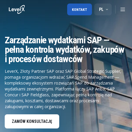
PL
KONTAKT
Zarządzanie wydatkami SAP —
pełna kontrola wydatków, zakupów
i procesów dostawców
LeverX, Złoty Partner SAP oraz SAP Global Strategic Supplier,
pomaga organizacjom wdrażać SAP Spend Management —
kompleksowy ekosystem rozwiązań SAP do zarządzania
wydatkami zewnętrznymi. Platforma łączy SAP Ariba, SAP
Concur i SAP Fieldglass, zapewniając pełną kontrolę nad
zakupami, kosztami, dostawcami oraz procesami
zakupowymi w całej organizacji.
ZAMÓW KONSULTACJĘ