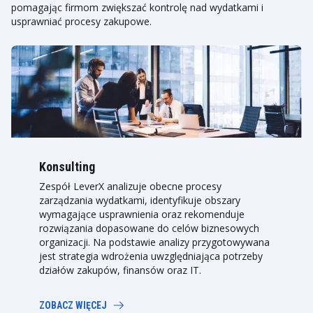
pomagając firmom zwiększać kontrolę nad wydatkami i
Uzyskanie pełnej przejrzystości wydatków oraz wsparcie
SAP Ariba Source-to-Contract Suite
usprawniać procesy zakupowe.
decyzji biznesowych opartych na danych.
Współpraca z dostawcami za pomocą zintegrowanej
platformy wspierającej procesy RFP, ocenę ofert oraz
negocjacje.
ROZWIŃ
Konsulting
Zespół LeverX analizuje obecne procesy
zarządzania wydatkami, identyfikuje obszary
wymagające usprawnienia oraz rekomenduje
rozwiązania dopasowane do celów biznesowych
organizacji. Na podstawie analizy przygotowywana
jest strategia wdrożenia uwzględniająca potrzeby
działów zakupów, finansów oraz IT.
ZOBACZ WIĘCEJ