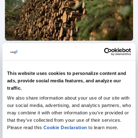
Transition vers SAP Ariba Cloud pour un
grand fabricant de produits forestiers
LeverX a transféré les processus d'approvisionnement
This website uses cookies to personalize content and
du client d'un système existant à SAP Ariba Cloud et l'a
ads, provide social media features, and analyze our
intégré à l'environnement ERP existant.
traffic.
We also share information about your use of our site with
our social media, advertising, and analytics partners, who
may combine it with other information you’ve provided or
Secteurs que nous servons
that they’ve collected from your use of their services.
Please read this
Cookie
Declaration
to learn more.
En tirant parti de notre expérience avec SAP et de notre
expertise multisectorielle, nous vous aiderons à choisir des