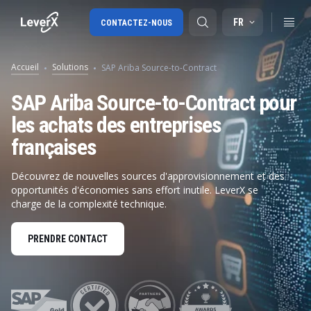
FR
CONTACTEZ-NOUS
Accueil
Solutions
SAP Ariba Source-to-Contract
SAP S/4HANA migration
SAP Ariba Source-to-Contract pour
les achats des entreprises
SAP Ariba
françaises
Digital Supply Chain
Découvrez de nouvelles sources d'approvisionnement et des
opportunités d'économies sans effort inutile. LeverX se
charge de la complexité technique.
PRENDRE CONTACT