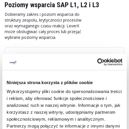
Poziomy wsparcia SAP L1, L2 i L3
Dobieramy zakres i poziom wsparcia do
struktury zespołu, krytyczności procesów
oraz wymaganego czasu reakcji. LeverX
może obsługiwać cały proces lub przejąć
wybrane poziomy wsparcia.
Wsparcie SAP L1
Przyjmowanie i rejestrowanie zgłoszeń
Niniejsza strona korzysta z plików cookie
Zbieranie informacji od użytkowników
Wykorzystujemy pliki cookie do spersonalizowania treści
Wstępna klasyfikacja i priorytetyzacja
i reklam, aby oferować funkcje społecznościowe i
Rozwiązywanie podstawowych problemów
analizować ruch w naszej witrynie. Informacje o tym, jak
korzystasz z naszej witryny, udostępniamy partnerom
Przekazywanie zgłoszeń do kolejnych poziomów
społecznościowym, reklamowym i analitycznym.
Partnerzy mogą połączyć te informacje z innymi danymi