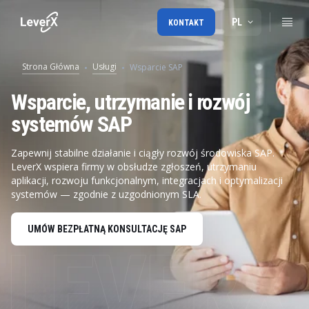
PL
KONTAKT
Strona Główna
Usługi
Wsparcie SAP
Wsparcie, utrzymanie i rozwój
systemów SAP
Zapewnij stabilne działanie i ciągły rozwój środowiska SAP.
LeverX wspiera firmy w obsłudze zgłoszeń, utrzymaniu
aplikacji, rozwoju funkcjonalnym, integracjach i optymalizacji
systemów — zgodnie z uzgodnionym SLA.
UMÓW BEZPŁATNĄ KONSULTACJĘ SAP