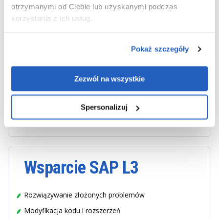
otrzymanymi od Ciebie lub uzyskanymi podczas
Wsparcie SAP L2
korzystania z ich usług.
Analiza problemów funkcjonalnych i technicznych
Pokaż szczegóły
Rozwiązywanie incydentów niewymagających
rozwoju systemu
Zezwól na wszystkie
Konfiguracja i korekty ustawień
Analiza przyczyn powtarzających się problemów
Spersonalizuj
Współpraca z zespołami biznesowymi i technicznymi
Wsparcie SAP L3
Rozwiązywanie złożonych problemów
Modyfikacja kodu i rozszerzeń