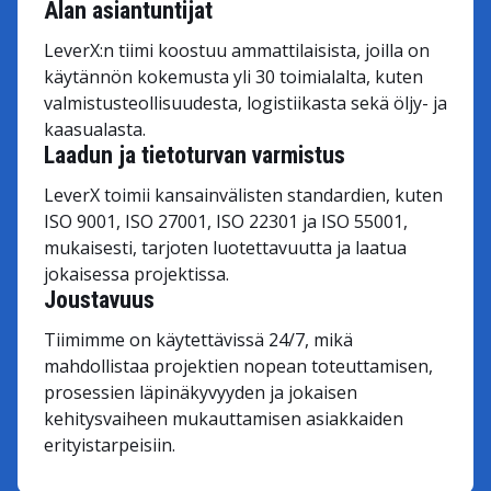
Alan asiantuntijat
LeverX:n tiimi koostuu ammattilaisista, joilla on
käytännön kokemusta yli 30 toimialalta, kuten
valmistusteollisuudesta, logistiikasta sekä öljy- ja
kaasualasta.
Laadun ja tietoturvan varmistus
LeverX toimii kansainvälisten standardien, kuten
ISO 9001, ISO 27001, ISO 22301 ja ISO 55001,
mukaisesti, tarjoten luotettavuutta ja laatua
jokaisessa projektissa.
Joustavuus
Tiimimme on käytettävissä 24/7, mikä
mahdollistaa projektien nopean toteuttamisen,
prosessien läpinäkyvyyden ja jokaisen
kehitysvaiheen mukauttamisen asiakkaiden
erityistarpeisiin.