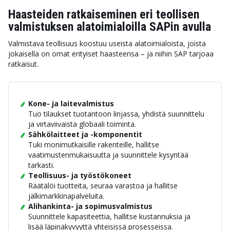
Haasteiden ratkaiseminen eri teollisen
valmistuksen alatoimialoilla SAPin avulla
Valmistava teollisuus koostuu useista alatoimialoista, joista
jokaisella on omat erityiset haasteensa – ja niihin SAP tarjoaa
ratkaisut.
Kone- ja laitevalmistus
Tuo tilaukset tuotantoon linjassa, yhdistä suunnittelu
ja virtaviivaista globaali toiminta.
Sähkölaitteet ja -komponentit
Tuki monimutkaisille rakenteille, hallitse
vaatimustenmukaisuutta ja suunnittele kysyntää
tarkasti.
Teollisuus- ja työstökoneet
Räätälöi tuotteita, seuraa varastoa ja hallitse
jälkimarkkinapalveluita.
Alihankinta- ja sopimusvalmistus
Suunnittele kapasiteettia, hallitse kustannuksia ja
lisää läpinäkyvyyttä yhteisissä prosesseissa.