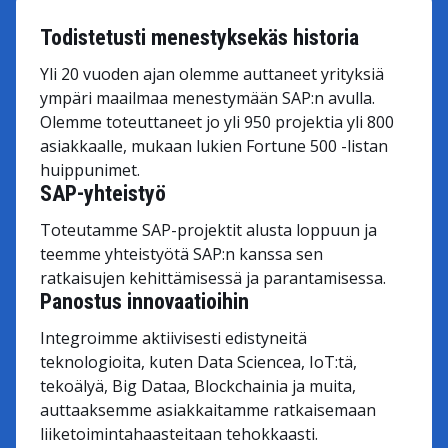
Todistetusti menestyksekäs historia
Yli 20 vuoden ajan olemme auttaneet yrityksiä
ympäri maailmaa menestymään SAP:n avulla.
Olemme toteuttaneet jo yli 950 projektia yli 800
asiakkaalle, mukaan lukien Fortune 500 -listan
huippunimet.
SAP-yhteistyö
Toteutamme SAP-projektit alusta loppuun ja
teemme yhteistyötä SAP:n kanssa sen
ratkaisujen kehittämisessä ja parantamisessa.
Panostus innovaatioihin
Integroimme aktiivisesti edistyneitä
teknologioita, kuten Data Sciencea, IoT:tä,
tekoälyä, Big Dataa, Blockchainia ja muita,
auttaaksemme asiakkaitamme ratkaisemaan
liiketoimintahaasteitaan tehokkaasti.