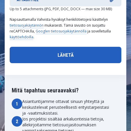
Up to 5 attachments (JPG, PDF, DOC, DOCX — max size 30 MB)
Napsauttamalla Vahvista hyväksyt henkilötietojesi käsittelyn
tietosuojakäytännön
mukaisesti. Tämä sivusto on suojattu
reCAPTCHA:lla,
Googlen tietosuojakäytännöllä
ja sovelletuilla
käyttöehdoilla
.
Mitä tapahtuu seuraavaksi?
Asiantuntijamme ottavat sinuun yhteyttä ja
1
keskustelevat perusteellisesti erityistarpeistasi
ja -vaatimuksistasi.
Jos projektisi sisältää arkaluonteisia tietoja,
2
allekirjoitamme tietosuojasitoumuksen
varmistaaksemme tietojesi