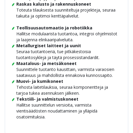
Raskas kalusto ja rakennuskoneet
Toteuta tilauksesta suunniteltuja projekteja, seuraa
takuita ja optimoi kenttäpalvelut.
Teollisuusautomaatio ja robotiikka
Hallitse modulaarista tuotantoa, integroi ohjelmistot
ja laajenna elinkaaripalveluita.
Metallurgiset laitteet ja uunit
Seuraa tuotantoeriä, tue pitkäkestoisia
tuotantosyklejä ja täytä prosessistandardit.
Maatalous- ja metsäkoneet
Suunnittele tuotanto kausittain, varmista varaosien
saatavuus ja mahdollista ennakoiva kunnossapito.
Muovi- ja kumikoneet
Tehosta laitetilauksia, seuraa komponentteja ja
tarjoa tukea asennuksen jälkeen.
Tekstiili- ja valmistuskoneet
Hallitse suunnittelun versioita, varmista
vientisäädösten noudattaminen ja ylläpidä
osatoimituksia.