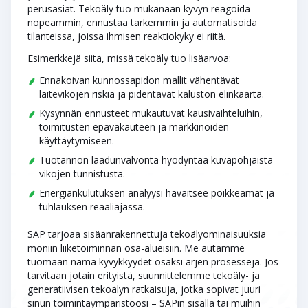
perusasiat. Tekoäly tuo mukanaan kyvyn reagoida
nopeammin, ennustaa tarkemmin ja automatisoida
tilanteissa, joissa ihmisen reaktiokyky ei riitä.
Esimerkkejä siitä, missä tekoäly tuo lisäarvoa:
Ennakoivan kunnossapidon mallit vähentävät
laitevikojen riskiä ja pidentävät kaluston elinkaarta.
Kysynnän ennusteet mukautuvat kausivaihteluihin,
toimitusten epävakauteen ja markkinoiden
käyttäytymiseen.
Tuotannon laadunvalvonta hyödyntää kuvapohjaista
vikojen tunnistusta.
Energiankulutuksen analyysi havaitsee poikkeamat ja
tuhlauksen reaaliajassa.
SAP tarjoaa sisäänrakennettuja tekoälyominaisuuksia
moniin liiketoiminnan osa-alueisiin. Me autamme
tuomaan nämä kyvykkyydet osaksi arjen prosesseja. Jos
tarvitaan jotain erityistä, suunnittelemme tekoäly- ja
generatiivisen tekoälyn ratkaisuja, jotka sopivat juuri
sinun toimintaympäristöösi – SAPin sisällä tai muihin