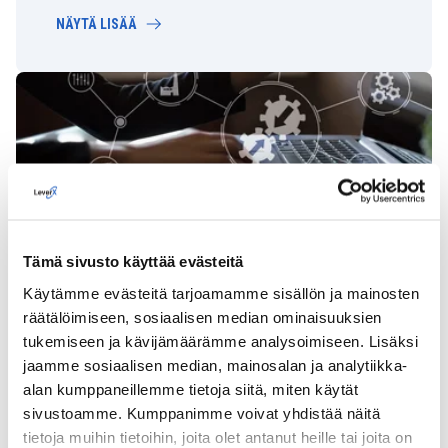
NÄYTÄ LISÄÄ
SAP-järjestelmän käyttöönotto
Tämä sivusto käyttää evästeitä
Oletko käyttöönotossa SAP ja tarvitset luotettavan
Käytämme evästeitä tarjoamamme sisällön ja mainosten
kumppanin laajan kokemuksen ja näytön kanssa?
SAP-asiantuntijamme tarjoavat vertaansa vailla
räätälöimiseen, sosiaalisen median ominaisuuksien
olevaa osaamista eri teollisuudenaloilla. Teemme
tukemiseen ja kävijämäärämme analysoimiseen. Lisäksi
tiivistä yhteistyötä kanssasi varmistaaksemme
jaamme sosiaalisen median, mainosalan ja analytiikka-
huolellisen huomion yksityiskohtiin suunnittelusta
alan kumppaneillemme tietoja siitä, miten käytät
toteutukseen.
sivustoamme. Kumppanimme voivat yhdistää näitä
tietoja muihin tietoihin, joita olet antanut heille tai joita on
NÄYTÄ LISÄÄ