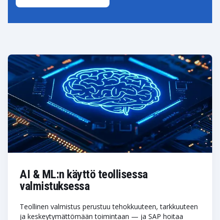
Varastotoimintojen reaaliaikainen seuranta.
Resurssien optimaalinen kohdistaminen.
SAP Integrated Business Planning for Supply Chain
(SAP IBP)
Kysynnän ennustaminen ja toimitusketjun
skenaariomallinnus.
SHOW MORE
AI & ML:n käyttö teollisessa
valmistuksessa
Teollinen valmistus perustuu tehokkuuteen, tarkkuuteen
ja keskeytymättömään toimintaan — ja SAP hoitaa