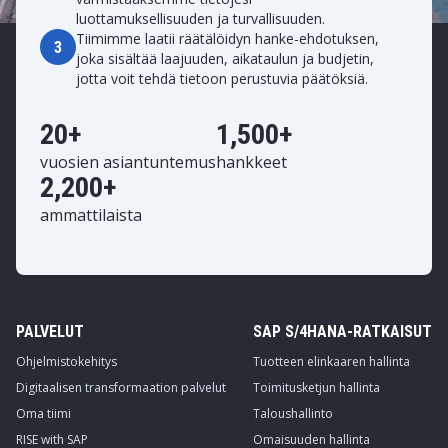
luottamuksellisuuden ja turvallisuuden.
Tiimimme laatii räätälöidyn hanke-ehdotuksen,
3
joka sisältää laajuuden, aikataulun ja budjetin,
jotta voit tehdä tietoon perustuvia päätöksiä.
20+
1,500+
vuosien asiantuntemus
hankkeet
2,200+
ammattilaista
PALVELUT
SAP S/4HANA-RATKAISUT
Ohjelmistokehitys
Tuotteen elinkaaren hallinta
Digitaalisen transformaation palvelut
Toimitusketjun hallinta
Oma tiimi
Taloushallinto
RISE with SAP
Omaisuuden hallinta