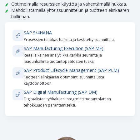
Optimoimalla resurssien käyttöä ja vähentämällä hukkaa.
Mahdollistamalla yhteissuunnittelun ja tuotteen elinkaaren
hallinnan.
SAP S/4HANA
Prosessien tehokas hallinta ja keskitetty suunnittelu.
SAP Manufacturing Execution (SAP ME)
Reaaliaikainen analytiikka, tarkka seuranta ja
laadunhallinta tuotantopäätösten tueksi.
SAP Product Lifecycle Management (SAP PLM)
Tuotteen elinkaaren optimointi suunnittelusta
käyttöönottoon.
SAP Digital Manufacturing (SAP DM)
Digitaalisten työkalujen integrointi tuotantolattian
tehokkuuden parantamiseksi.
Hankinta
Omaisuuden hallinta
Toimitusketju
Markkinointi
Myynninhallinta
Asiakaskokemus
HR-hallinta
Kokonaistehokkuus
SAP auttaa valmistusyrityksiä toimittajahallinnassa, kulujen
SAP tukee valmistajia parantamaan laitteiden suorituskykyä
SAP auttaa virtaviivaistamaan tuotantoa ja logistiikkaa,
SAP tukee valmistajia markkinoinnin ja asiakaskokemusten
SAP auttaa valmistajia optimoimaan myyntiprosesseja ja
SAP tukee valmistajia luomaan yhtenäisiä ja henkilökohtaisia
SAP auttaa yksinkertaistamaan henkilöstöhallintoa ja
SAP tukee valmistajia nostamaan tehokkuutta ja
optimoinnissa ja kustannusten vähentämisessä:
ja käyttöikää koko elinkaaren ajan:
optimoimaan resurssien käyttöä sekä vastaamaan nopeasti
muuntamisessa kasvun ajureiksi:
vahvistamaan asiakassuhteita:
asiakaskokemuksia:
rakentamaan motivoitunutta työvoimaa:
päätöksenteon nopeutta: