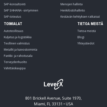
SAP-konsultointi
Menojen hallinta
SAP S/4HANA -siirtyminen
Henkilöstöhallinto
SAP-toteutus
Kestävän kehityksen ratkaisut
TOIMIALAT
TIETOA MEISTÄ
Autoteollisuus
Tietoa meistä
Kuljetus ja logistiikka
Blogi
Teollinen valmistus
Yhteystiedot
Metallit ja kaivostoiminta
Pankki- ja rahoitusala
Terveydenhuolto
Vähittäiskauppa
801 Brickell Avenue, Suite 1970,
Miami, FL 33131 • USA