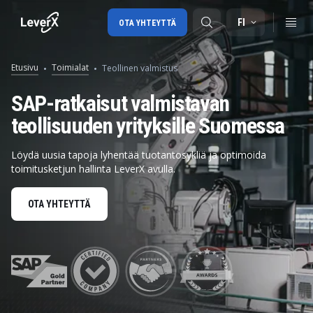
FI
OTA YHTEYTTÄ
Etusivu
Toimialat
Teollinen valmistus
SAP-tuki
SAP-ratkaisut valmistavan
teollisuuden yrityksille Suomessa
SAP-konsultointi
SAP Ariba
Löydä uusia tapoja lyhentää tuotantosykliä ja optimoida
toimitusketjun hallinta LeverX avulla.
SAP EWM
OTA YHTEYTTÄ