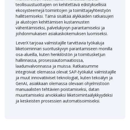
teollisuustuottajien on kehitettävä edistyksellisiä
ekosysteemejä toimintojen ja toimittajayhteistyön
hallitsemiseksi. Tämä sisältää älykkäiden ratkaisujen
ja alustojen kehittämisen kustannusten
vähentämiseksi, palvelukyvyn parantamiseksi ja
johdonmukaisen asiakaskokemuksen luomiseksi.
LeverX tarjoaa valmistajille tarvittavia työkaluja
liiketoiminnan suorituskyvyn parantamiseen monilla
osa-alueilla, kuten henkilöstön ja toimitusketjun
hallinnassa, prosessiautomaatiossa,
laadunvalvonnassa ja muissa. Ratkaisumme
integroivat olemassa olevat SAP-työkalut valmistajille
ja muut innovatiiviset teknologiat, kuten tekoälyn ja
GenAI, asiakkaan olemassa olevaan ohjelmistoon
manuaalisten tehtävien poistamiseksi, datan
muuntamiseksi arvokkaiksi liiketoimintaälykkyydeksi
ja keskeisten prosessien automatisoimiseksi.