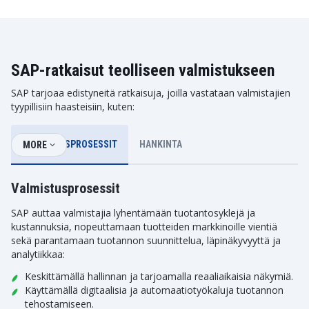
SAP-ratkaisut teolliseen valmistukseen
SAP tarjoaa edistyneitä ratkaisuja, joilla vastataan valmistajien
tyypillisiin haasteisiin, kuten:
VALMISTUSPROSESSIT
HANKINTA
MORE
Valmistusprosessit
SAP auttaa valmistajia lyhentämään tuotantosyklejä ja
kustannuksia, nopeuttamaan tuotteiden markkinoille vientiä
sekä parantamaan tuotannon suunnittelua, läpinäkyvyyttä ja
analytiikkaa:
Keskittämällä hallinnan ja tarjoamalla reaaliaikaisia näkymiä.
Käyttämällä digitaalisia ja automaatiotyökaluja tuotannon
tehostamiseen.