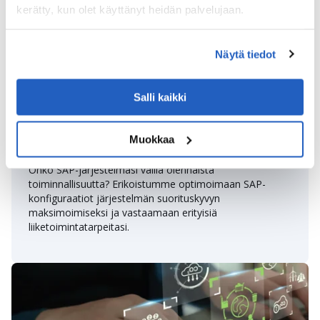
kerätty, kun olet käyttänyt heidän palvelujaan.
Näytä tiedot
Salli kaikki
Muokkaa
SAP-konfigurointi
Onko SAP-järjestelmäsi vailla olennaista
toiminnallisuutta? Erikoistumme optimoimaan SAP-
konfiguraatiot järjestelmän suorituskyvyn
maksimoimiseksi ja vastaamaan erityisiä
liiketoimintatarpeitasi.