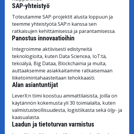
SAP-yhteistyö
Toteutamme SAP-projektit alusta loppuun ja
teemme yhteistyötä SAP:n kanssa sen
ratkaisujen kehittämisessä ja parantamisessa.
Panostus innovaatioihin
Integroimme aktiivisesti edistyneitä
teknologioita, kuten Data Sciencea, IoT:tä,
tekoälyä, Big Dataa, Blockchainia ja muita,
auttaaksemme asiakkaitamme ratkaisemaan
liiketoimintahaasteitaan tehokkaasti.
Alan asiantuntijat
LeverX:n tiimi koostuu ammattilaisista, joilla on
käytännön kokemusta yli 30 toimialalta, kuten
valmistusteollisuudesta, logistiikasta sekä öljy- ja
kaasualasta.
Laadun ja tietoturvan varmistus