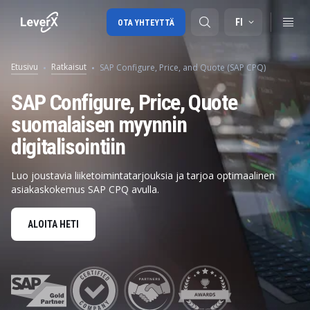
FI
OTA YHTEYTTÄ
Etusivu
Ratkaisut
SAP Configure, Price, and Quote (SAP CPQ)
SAP-tuki
SAP Configure, Price, Quote
suomalaisen myynnin
SAP-konsultointi
digitalisointiin
SAP Ariba
SAP EWM
Luo joustavia liiketoimintatarjouksia ja tarjoa optimaalinen
asiakaskokemus SAP CPQ avulla.
ALOITA HETI