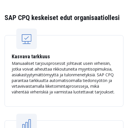
SAP CPQ keskeiset edut organisaatiollesi
Kasvava tarkkuus
Manuaaliset tarjousprosessit johtavat usein virheisiin,
jotka voivat aiheuttaa rikkoutuneita myyntisopimuksia,
asiakastyytymättömyyttä ja tulonmenetyksiä. SAP CPQ
parantaa tarkkuutta automatisoimalla tiedonsyötön ja
virtaviivaistamalla liiketoimintaprosesseja, mikä
vähentää virheriskiä ja varmistaa luotettavat tarjoukset.