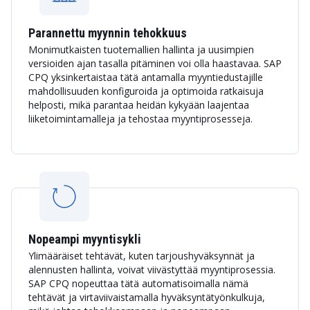
Parannettu myynnin tehokkuus
Monimutkaisten tuotemallien hallinta ja uusimpien
versioiden ajan tasalla pitäminen voi olla haastavaa. SAP
CPQ yksinkertaistaa tätä antamalla myyntiedustajille
mahdollisuuden konfiguroida ja optimoida ratkaisuja
helposti, mikä parantaa heidän kykyään laajentaa
liiketoimintamalleja ja tehostaa myyntiprosesseja.
Nopeampi myyntisykli
Ylimääräiset tehtävät, kuten tarjoushyväksynnät ja
alennusten hallinta, voivat viivästyttää myyntiprosessia.
SAP CPQ nopeuttaa tätä automatisoimalla nämä
tehtävät ja virtaviivaistamalla hyväksyntätyönkulkuja,