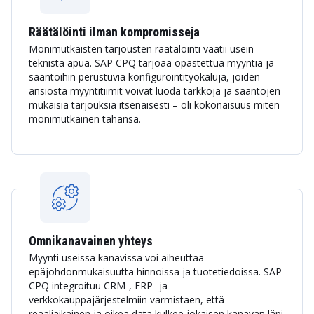
Räätälöinti ilman kompromisseja
Monimutkaisten tarjousten räätälöinti vaatii usein
teknistä apua. SAP CPQ tarjoaa opastettua myyntiä ja
sääntöihin perustuvia konfigurointityökaluja, joiden
ansiosta myyntitiimit voivat luoda tarkkoja ja sääntöjen
mukaisia tarjouksia itsenäisesti – oli kokonaisuus miten
monimutkainen tahansa.
Omnikanavainen yhteys
Myynti useissa kanavissa voi aiheuttaa
epäjohdonmukaisuutta hinnoissa ja tuotetiedoissa. SAP
CPQ integroituu CRM-, ERP- ja
verkkokauppajärjestelmiin varmistaen, että
reaaliaikainen ja oikea data kulkee jokaisen kanavan läpi