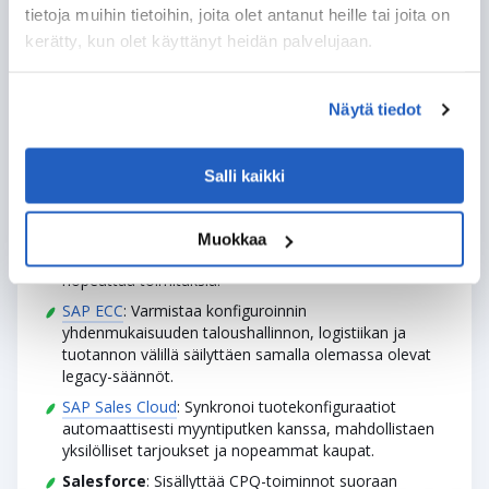
tietoja muihin tietoihin, joita olet antanut heille tai joita on
Yhdistettävyys SAP-ekosysteemin
kerätty, kun olet käyttänyt heidän palvelujaan.
sisällä
SAP CPQ:n integrointi muihin yritysjärjestelmiin yhdistää
Näytä tiedot
myynnin, operatiiviset prosessit ja asiakaskokemuksen
tehokkaaksi ja yksilölliseksi quote-to-cash-ketjuksi. SAP
CPQ toimii saumattomasti yhteen CRM-, ERP-, E-
Salli kaikki
commerce- ja BI-ratkaisujen kanssa.
SAP S/4HANA
: Yhdistää CPQ:n
tuotannonsuunnitteluun, materiaalien hallintaan ja
Muokkaa
laskutukseen, mikä vähentää tilausvirheitä ja
nopeuttaa toimituksia.
SAP ECC
: Varmistaa konfiguroinnin
yhdenmukaisuuden taloushallinnon, logistiikan ja
tuotannon välillä säilyttäen samalla olemassa olevat
legacy-säännöt.
SAP Sales Cloud
: Synkronoi tuotekonfiguraatiot
automaattisesti myyntiputken kanssa, mahdollistaen
yksilölliset tarjoukset ja nopeammat kaupat.
Salesforce
: Sisällyttää CPQ-toiminnot suoraan