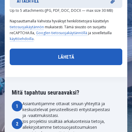
ATTACH FILE
Up to 5 attachments (JPG, PDF, DOC, DOCX — max size 30 MB)
Napsauttamalla Vahvista hyväksyt henkilötietojesi käsittelyn
tietosuojakäytännön
mukaisesti. Tämä sivusto on suojattu
reCAPTCHA:lla,
Googlen tietosuojakäytännöllä
ja sovelletuilla
käyttöehdoilla
.
Mitä tapahtuu seuraavaksi?
Asiantuntijamme ottavat sinuun yhteyttä ja
1
keskustelevat perusteellisesti erityistarpeistasi
ja -vaatimuksistasi.
Jos projektisi sisältää arkaluonteisia tietoja,
2
allekirjoitamme tietosuojasitoumuksen