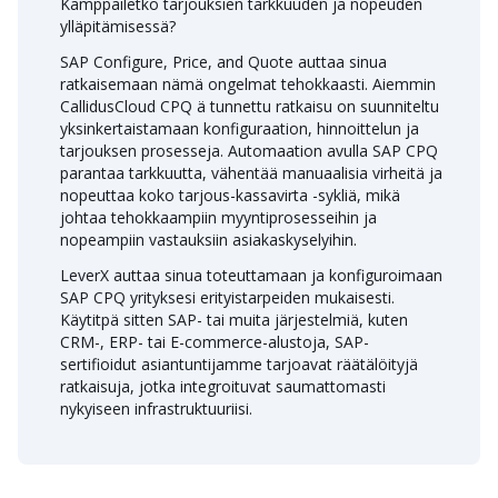
Kamppailetko tarjouksien tarkkuuden ja nopeuden
ylläpitämisessä?
SAP Configure, Price, and Quote auttaa sinua
ratkaisemaan nämä ongelmat tehokkaasti. Aiemmin
CallidusCloud CPQ ä tunnettu ratkaisu on suunniteltu
yksinkertaistamaan konfiguraation, hinnoittelun ja
tarjouksen prosesseja. Automaation avulla SAP CPQ
parantaa tarkkuutta, vähentää manuaalisia virheitä ja
nopeuttaa koko tarjous-kassavirta -sykliä, mikä
johtaa tehokkaampiin myyntiprosesseihin ja
nopeampiin vastauksiin asiakaskyselyihin.
LeverX auttaa sinua toteuttamaan ja konfiguroimaan
SAP CPQ yrityksesi erityistarpeiden mukaisesti.
Käytitpä sitten SAP- tai muita järjestelmiä, kuten
CRM-, ERP- tai E-commerce-alustoja, SAP-
sertifioidut asiantuntijamme tarjoavat räätälöityjä
ratkaisuja, jotka integroituvat saumattomasti
nykyiseen infrastruktuuriisi.