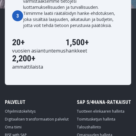
varmistaaksemme tietojesi
luottamuksellisuuden ja turvallisuuden.
Tiimimme laatii räätälöidyn hanke-ehdotuksen,
3
joka sisältää laajuuden, aikataulun ja budjetin,
jotta voit tehdä tietoon perustuvia päätöksiä.
20+
1,500+
vuosien asiantuntemus
hankkeet
2,200+
ammattilaista
PALVELUT
SAP S/4HANA-RATKAISUT
Ohjelmistokehitys
Tuotteen elinkaaren hallinta
Digitaalisen transformaation palvelut
Toimitusketjun hallinta
Oma tiimi
Taloushallinto
RISE with SAP
Omaisuuden hallinta