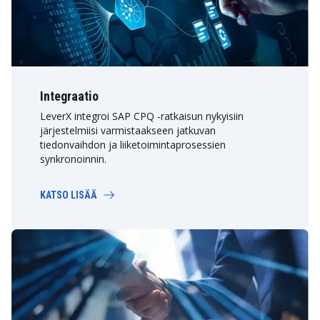
Integraatio
LeverX integroi SAP CPQ -ratkaisun nykyisiin
järjestelmiisi varmistaakseen jatkuvan
tiedonvaihdon ja liiketoimintaprosessien
synkronoinnin.
KATSO LISÄÄ