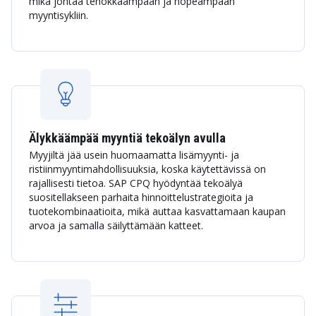
mikä johtaa tehokkaampaan ja nopeampaan
myyntisykliin.
Älykkäämpää myyntiä tekoälyn avulla
Myyjiltä jää usein huomaamatta lisämyynti- ja
ristiinmyyntimahdollisuuksia, koska käytettävissä on
rajallisesti tietoa. SAP CPQ hyödyntää tekoälyä
suositellakseen parhaita hinnoittelustrategioita ja
tuotekombinaatioita, mikä auttaa kasvattamaan kaupan
arvoa ja samalla säilyttämään katteet.