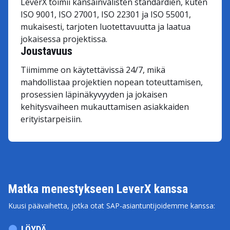
LeverX toimii kansainvälisten standardien, kuten
ISO 9001, ISO 27001, ISO 22301 ja ISO 55001,
mukaisesti, tarjoten luotettavuutta ja laatua
jokaisessa projektissa.
Joustavuus
Tiimimme on käytettävissä 24/7, mikä
mahdollistaa projektien nopean toteuttamisen,
prosessien läpinäkyvyyden ja jokaisen
kehitysvaiheen mukauttamisen asiakkaiden
erityistarpeisiin.
Matka menestykseen LeverX kanssa
Kuusi päävaihetta, jotka otat SAP-asiantuntijoidemme kanssa:
LÖYDÄ