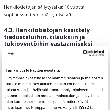
Henkilötietojen säilytysaika: 10 vuotta
sopimussuhteen päättymisestä.
4.3. Henkilötietojen käsittely
tiedusteluihin, tilauksiin ja
tukipyyntöihin vastaamiseksi
Jotta voimme vastata tiedusteluun (verkon
kautta tai muulla tavoin), käsitellä tuote- tai
palvelutilauksia, tarjota tukea tai mahdollistaa
Tämä sivusto käyttää evästeitä
osallistumisen keskustelufoorumiin,
Käytämme evästeitä tarjoamamme sisällön ja mainosten
räätälöimiseen, sosiaalisen median ominaisuuksien
käsittelemme seuraavia henkilötietoja: nimi,
tukemiseen ja kävijämäärämme analysoimiseen. Lisäksi
sukunimi, yhteystiedot (puhelinnumero,
jaamme sosiaalisen median, mainosalan ja analytiikka-
sähköpostiosoite) sekä tiedot pyynnöstäsi.
alan kumppaneillemme tietoja siitä, miten käytät
sivustoamme. Kumppanimme voivat yhdistää näitä