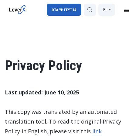
FI
OTA YHTEYTTÄ
SAP-tuki
SAP-konsultointi
Privacy Policy
SAP Ariba
SAP EWM
Last updated: June 10, 2025
This copy was translated by an automated
translation tool. To read the original Privacy
Policy in English, please visit this
link
.