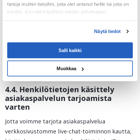
tietoja muihin tietoihin, joita olet antanut heille tai joita on
Tietojen käsittelyn oikeusperusta:
kerätty, kun olet käyttänyt heidän palvelujaan.
rekisterinpitäjän oikeutettu etu liiketoiminta-
asiakkaiden kanssa viestinnän varmistamiseksi
Näytä tiedot
(GDPR 6 artiklan 1 kohdan f-alakohta).
Salli kaikki
Henkilötietojen säilytysaika: 1 vuosi pyynnön
Muokkaa
käsittelyn päättymisestä.
4.4. Henkilötietojen käsittely
asiakaspalvelun tarjoamista
varten
Jotta voimme tarjota asiakaspalvelua
verkkosivustomme live-chat-toiminnon kautta,