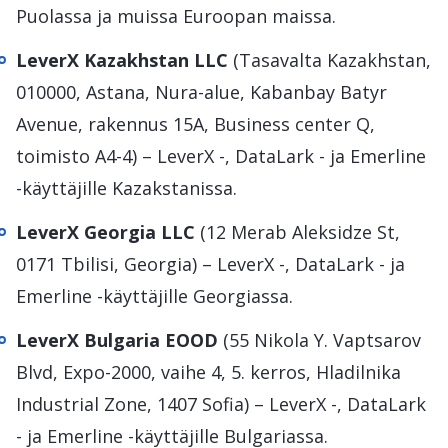
Puolassa ja muissa Euroopan maissa.
LeverX Kazakhstan LLC
(Tasavalta Kazakhstan,
010000, Astana, Nura-alue, Kabanbay Batyr
Avenue, rakennus 15A, Business center Q,
toimisto A4-4) – LeverX -, DataLark - ja Emerline
-käyttäjille Kazakstanissa.
LeverX Georgia LLC
(12 Merab Aleksidze St,
0171 Tbilisi, Georgia) – LeverX -, DataLark - ja
Emerline -käyttäjille Georgiassa.
LeverX Bulgaria EOOD
(55 Nikola Y. Vaptsarov
Blvd, Expo-2000, vaihe 4, 5. kerros, Hladilnika
Industrial Zone, 1407 Sofia) – LeverX -, DataLark
- ja Emerline -käyttäjille Bulgariassa.