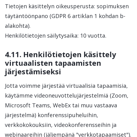
Tietojen käsittelyn oikeusperusta: sopimuksen
täytäntöönpano (GDPR 6 artiklan 1 kohdan b-
alakohta).
Henkilötietojen säilytysaika: 10 vuotta.
4.11. Henkilötietojen käsittely
virtuaalisten tapaamisten
järjestämiseksi
Jotta voimme järjestää virtuaalisia tapaamisia,
käytämme videoneuvottelujärjestelmiä (Zoom,
Microsoft Teams, WebEx tai muu vastaava
järjestelmä) konferenssipuheluihin,
verkkokokouksiin, videokonferensseihin ja
webinaareihin (jäljempänä "verkkotapaamiset").