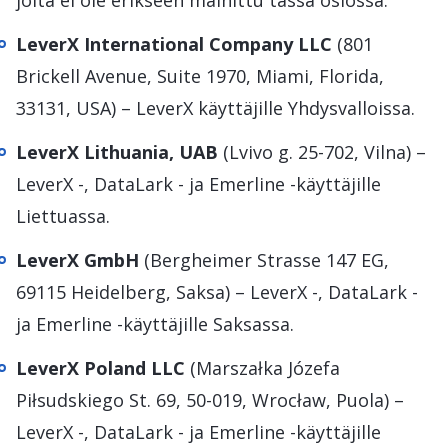
joita ei ole erikseen mainittu tässä osiossa.
LeverX International Company LLC
(801
Brickell Avenue, Suite 1970, Miami, Florida,
33131, USA) – LeverX käyttäjille Yhdysvalloissa.
LeverX Lithuania, UAB
(Lvivo g. 25-702, Vilna) –
LeverX -, DataLark - ja Emerline -käyttäjille
Liettuassa.
LeverX GmbH
(Bergheimer Strasse 147 EG,
69115 Heidelberg, Saksa) – LeverX -, DataLark -
ja Emerline -käyttäjille Saksassa.
LeverX Poland LLC
(Marszałka Józefa
Piłsudskiego St. 69, 50-019, Wrocław, Puola) –
LeverX -, DataLark - ja Emerline -käyttäjille