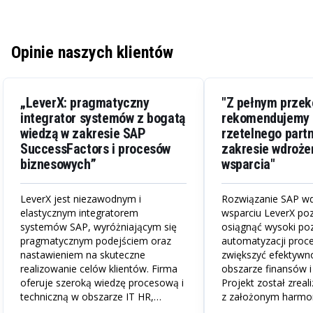
Opinie naszych klientów
„LeverX: pragmatyczny
"Z pełnym prze
integrator systemów z bogatą
rekomendujemy 
wiedzą w zakresie SAP
rzetelnego part
SuccessFactors i procesów
zakresie wdroże
biznesowych”
wsparcia"
LeverX jest niezawodnym i
Rozwiązanie SAP wd
elastycznym integratorem
wsparciu LeverX po
systemów SAP, wyróżniającym się
osiągnąć wysoki po
pragmatycznym podejściem oraz
automatyzacji proc
nastawieniem na skuteczne
zwiększyć efektywn
realizowanie celów klientów. Firma
obszarze finansów i 
oferuje szeroką wiedzę procesową i
Projekt został zrea
techniczną w obszarze IT HR,
z założonym harm
obejmującą zarówno standardowe
Liczymy na dalszą,