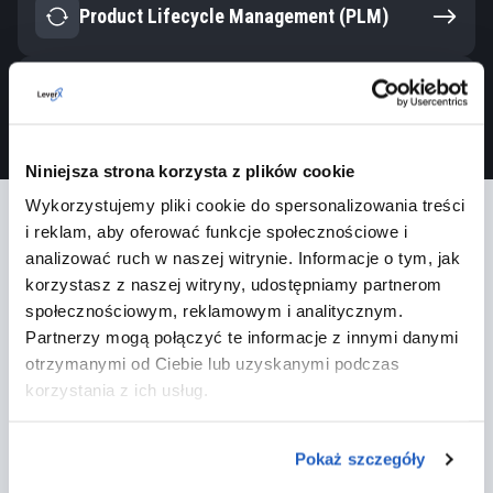
Product Lifecycle Management (PLM)
Cyfrowy łańcuch dostaw
Niniejsza strona korzysta z plików cookie
Wykorzystujemy pliki cookie do spersonalizowania treści
Usługi rozszerzone
i reklam, aby oferować funkcje społecznościowe i
analizować ruch w naszej witrynie. Informacje o tym, jak
Wspieramy organizacje kompleksowymi usługami, które
uzupełniają wdrożenia SAP i pomagają skutecznie realizować
korzystasz z naszej witryny, udostępniamy partnerom
transformację cyfrową. Łączymy doradztwo biznesowe,
społecznościowym, reklamowym i analitycznym.
zarządzanie zmianą oraz rozwój dedykowanych rozwiązań, aby
Partnerzy mogą połączyć te informacje z innymi danymi
odpowiadać na potrzeby nowoczesnych przedsiębiorstw.
otrzymanymi od Ciebie lub uzyskanymi podczas
korzystania z ich usług.
Zarządzanie zmianą
Pokaż szczegóły
Doradztwo biznesowe i procesowe