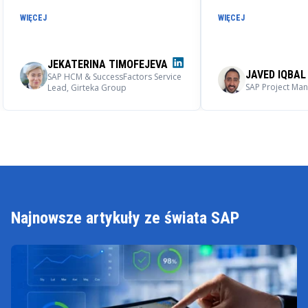
rozwiązania SAP, jak i tworzenie
współpracę i z peł
WIĘCEJ
WIĘCEJ
dedykowanych aplikacji
przekonaniem rek
dopasowanych do indywidualnych
LeverX jako rzeteln
potrzeb biznesowych.
zakresie wdrożeń E
JEKATERINA TIMOFEJEVA
wsparcia.
JAVED IQBAL
SAP HCM & SuccessFactors Service
SAP Project Man
Lead, Girteka Group
Najnowsze artykuły ze świata SAP