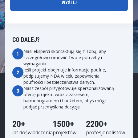
CO DALEJ?
Nasi eksperci skontaktują się z Tobą, aby
1
szczegółowo omówić Twoje potrzeby i
wymagania.
Jeśli projekt obejmuje informacje poufne,
2
podpisujemy NDA w celu zapewnienia
poufności i bezpieczeństwa danych.
Nasz zespół przygotowuje spersonalizowaną
3
ofertę projektu wraz z zakresem,
harmonogramem i budżetem, abyś mógł
podjąć przemyślaną decyzję.
20+
1500+
2200+
lat doświadczenia
projektów
profesjonalistów