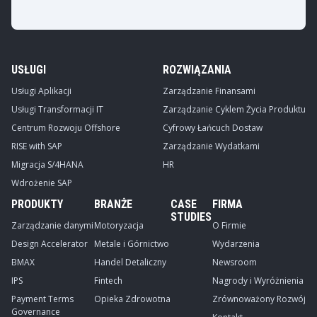
USŁUGI
ROZWIĄZANIA
Usługi Aplikacji
Zarządzanie Finansami
Usługi Transformacji IT
Zarządzanie Cyklem Życia Produktu
Centrum Rozwoju Offshore
Cyfrowy Łańcuch Dostaw
RISE with SAP
Zarządzanie Wydatkami
Migracja S/4HANA
HR
Wdrożenie SAP
PRODUKTY
BRANŻE
CASE
FIRMA
STUDIES
Zarządzanie danymi
Motoryzacja
O Firmie
Design Accelerator
Metale i Górnictwo
Wydarzenia
BMAX
Handel Detaliczny
Newsroom
IPS
Fintech
Nagrody i Wyróżnienia
Payment Terms
Opieka Zdrowotna
Zrównoważony Rozwój
Governance