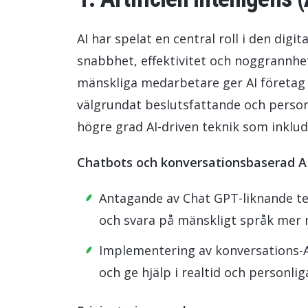
AI har spelat en central roll i den dig
snabbhet, effektivitet och noggrannhet i
mänskliga medarbetare ger AI företag m
välgrundat beslutsfattande och personl
högre grad AI-driven teknik som inklud
Chatbots och konversationsbaserad AI
Antagande av Chat GPT-liknande te
och svara på mänskligt språk mer n
Implementering av konversations-A
och ge hjälp i realtid och person