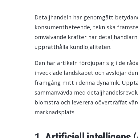
HR Management
Data och analys
Detaljhandeln har genomgått betydande
konsumentbeteende, tekniska framsteg
Hållbarhetslösningar
omvälvande krafter har detaljhandlarn
Trygghet och tillit
upprätthålla kundlojaliteten.
Den här artikeln fördjupar sig i de rå
invecklade landskapet och avslöjar den 
framgång mitt i denna dynamik. Upptäc
sammanvävda med detaljhandelsrevoluti
blomstra och leverera oöverträffat vär
marknadsplats.
1. Artificiell intelligens (