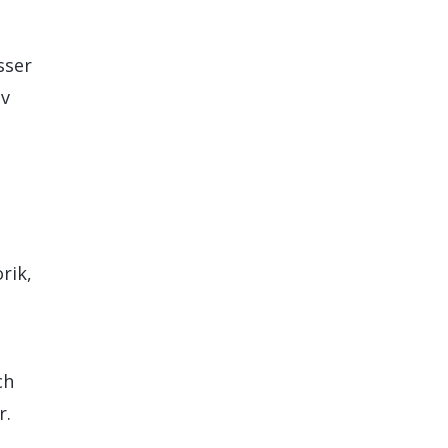
sser
iv
rik,
ch
r.