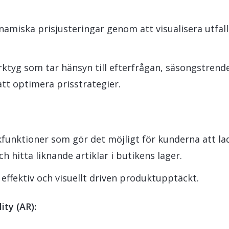
namiska prisjusteringar genom att visualisera utfall
rktyg som tar hänsyn till efterfrågan, säsongstrend
tt optimera prisstrategier.
ökfunktioner som gör det möjligt för kunderna att l
 hitta liknande artiklar i butikens lager.
ffektiv och visuellt driven produktupptäckt.
ty (AR):