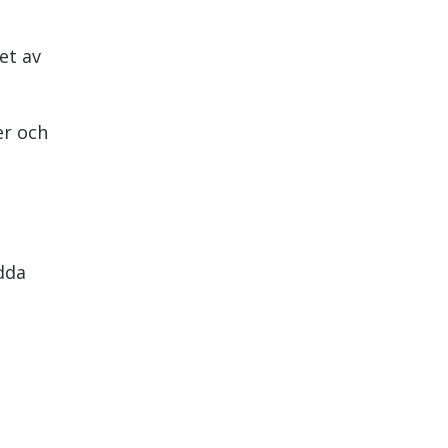
et av
er och
adda