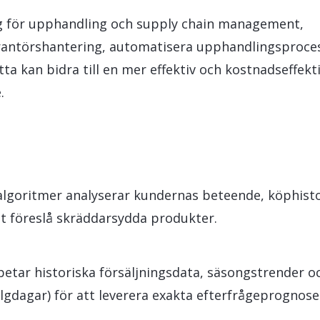
ng för upphandling och supply chain management,
verantörshantering, automatisera upphandlingsproce
ta kan bidra till en mer effektiv och kostnadseffekt
.
algoritmer analyserar kundernas beteende, köphisto
t föreslå skräddarsydda produkter.
betar historiska försäljningsdata, säsongstrender o
elgdagar) för att leverera exakta efterfrågeprognose