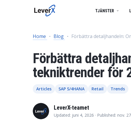
TJÄNSTER
SAP-TJÄNSTER
BUSINESS TECHNOLOGY PLATFORM
FRAMGÅNGSBERÄTTELSER
Home
Blog
Förbättra detaljhandeln: O
SAP-konsulttjän
APPLIKATIONSTJÄNSTER
SAP S/4HANA-LÖSNINGAR
PRODUKTER
SAP Ariba
Förbättra detaljh
SAP EWM
Produktlivscykelhantering
SAP I MOLNET
tekniktrender för
Försörjningskedjehantering
ARTIFICIELL INTELLIGENS (AI)
Spend Management
Articles
SAP S/4HANA
Retail
Trends
Ekonomistyrning
LeverX-teamet
Marknadsföring och försäljning
Updated: juni 4, 2026 ·
Published: nov. 2
Asset Management