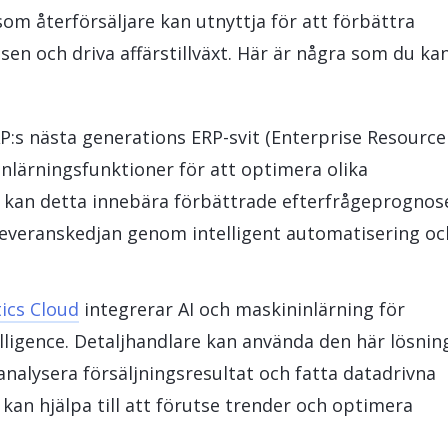
som återförsäljare kan utnyttja för att förbättra
en och driva affärstillväxt. Här är några som du ka
AP:s nästa generations ERP-svit (Enterprise Resource
inlärningsfunktioner för att optimera olika
e kan detta innebära förbättrade efterfrågeprognos
leveranskedjan genom intelligent automatisering oc
ics Cloud
integrerar AI och maskininlärning för
lligence. Detaljhandlare kan använda den här lösnin
 analysera försäljningsresultat och fatta datadrivna
 kan hjälpa till att förutse trender och optimera