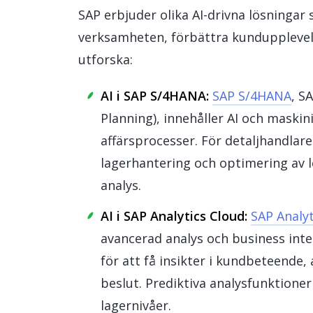
SAP erbjuder olika AI-drivna lösningar 
verksamheten, förbättra kundupplevels
utforska:
AI i SAP S/4HANA:
SAP S/4HANA
, S
Planning), innehåller AI och maskin
affärsprocesser. För detaljhandlar
lagerhantering och optimering av 
analys.
AI i SAP Analytics Cloud:
SAP Analyt
avancerad analys och business inte
för att få insikter i kundbeteende,
beslut. Prediktiva analysfunktioner
lagernivåer.