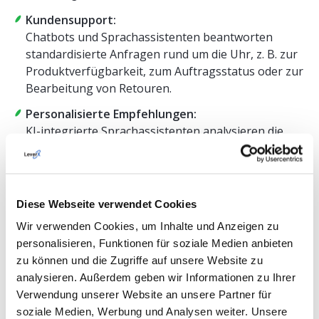
Kundensupport:
Chatbots und Sprachassistenten beantworten
standardisierte Anfragen rund um die Uhr, z. B. zur
Produktverfügbarkeit, zum Auftragsstatus oder zur
Bearbeitung von Retouren.
Personalisierte Empfehlungen:
KI-integrierte Sprachassistenten analysieren die
Kaufhistorie der Kunden, um relevante Produkte
oder Aktionen vorzuschlagen.
Bestell- und Zahlungsabwicklung:
Diese Webseite verwendet Cookies
Chatbots auf Plattformen wie WhatsApp und
Telegram sowie Sprachassistenten wie Siri und
Wir verwenden Cookies, um Inhalte und Anzeigen zu
Alexa unterstützen Kunden bei der Produktsuche,
personalisieren, Funktionen für soziale Medien anbieten
der Bestellung und der Bezahlung, ohne dass ein
zu können und die Zugriffe auf unsere Website zu
Website-Besuch erforderlich ist.
analysieren. Außerdem geben wir Informationen zu Ihrer
Verwendung unserer Website an unsere Partner für
Interaktives Marketing:
soziale Medien, Werbung und Analysen weiter. Unsere
Sprachtechnologien eignen sich für Umfragen,