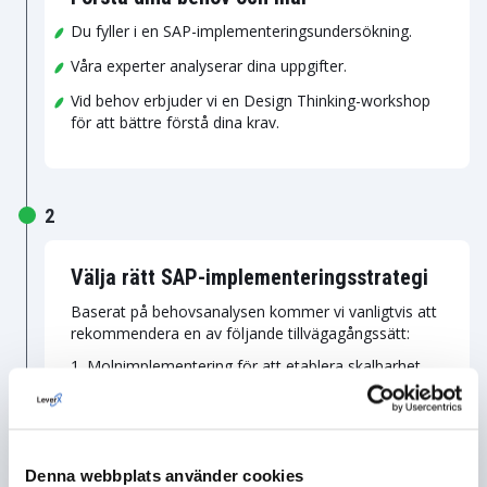
Du fyller i en SAP-implementeringsundersökning.
Våra experter analyserar dina uppgifter.
Vid behov erbjuder vi en Design Thinking-workshop
för att bättre förstå dina krav.
2
Välja rätt SAP-implementeringsstrategi
Baserat på behovsanalysen kommer vi vanligtvis att
rekommendera en av följande tillvägagångssätt:
Molnimplementering för att etablera skalbarhet
och flexibilitet och minska infrastrukturhantering.
Lokalt implementerad lösning för full kontroll och
anpassningsmöjligheter för att möta specifika
affärskrav.
Denna webbplats använder cookies