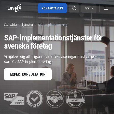
SV
KONTAKTA OSS
Startsida
Tjänster
SAP-implementering
SAP-konsulttjänster
SAP-implementationstjänster för
svenska företag
SAP Ariba
SAP EWM
Vi hjälper dig att frigöra nya effektiviseringar med varje
sömlös SAP-implementering.
EXPERTKONSULTATION