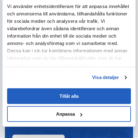
Vi använder enhetsidentifierare för att anpassa innehållet
och annonserna till användarna, tillhandahålla funktioner
3
för sociala medier och analysera vår trafik. Vi
vidarebefordrar även sådana identifierare och annan
information från din enhet till de sociala medier och
Affärsförslag
annons- och analysföretag som vi samarbetar med.
Efter alla beräkningar och förhandlingar lämnar vi ett
Dessa kan i sin tur kombinera informationen med annan
affärsförslag.
information som du har tillhandahållit eller som de har
Slutliga arrangemang, kontraktsskrivning och... vi
samlat in när du har använt deras tjänster.
startar projektet.
Visa detaljer
Tillåt alla
Anpassa
LÅT OSS PÅBÖRJA DIN
IMPLEMENTERINGSRESA