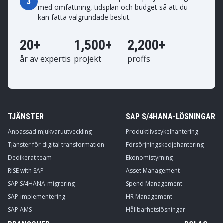
3
med omfattning, tidsplan och budget så att du
kan fatta välgrundade beslut.
20+
1,500+
2,200+
år av expertis
projekt
proffs
TJÄNSTER
SAP S/4HANA-LÖSNINGAR
Anpassad mjukvaruutveckling
Produktlivscykelhantering
Tjänster för digital transformation
Försörjningskedjehantering
Dedikerat team
Ekonomistyrning
RISE with SAP
Asset Management
SAP S/4HANA-migrering
Spend Management
SAP-implementering
HR Management
SAP AMS
Hållbarhetslösningar