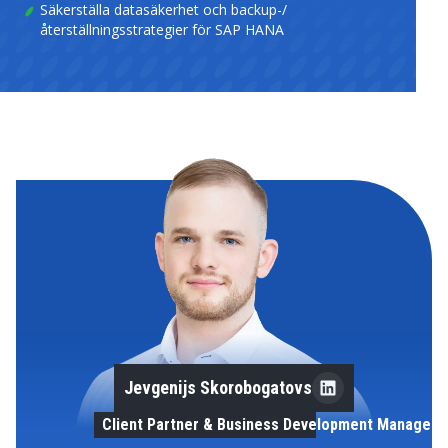
Säkerställa datasäkerhet och backup-/
återställningsstrategier för SAP HANA
Jevgenijs Skorobogatovs
Client Partner & Business Development Manager