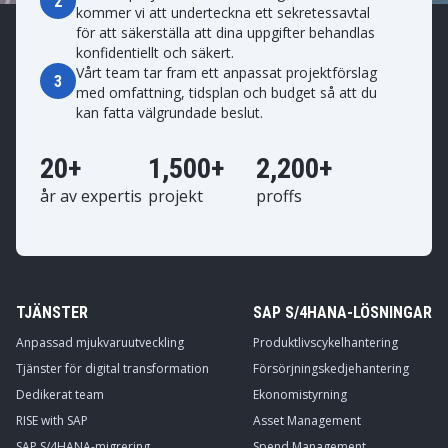
2
kommer vi att underteckna ett sekretessavtal
för att säkerställa att dina uppgifter behandlas
konfidentiellt och säkert.
Vårt team tar fram ett anpassat projektförslag
3
med omfattning, tidsplan och budget så att du
kan fatta välgrundade beslut.
20+
1,500+
2,200+
år av expertis
projekt
proffs
TJÄNSTER
SAP S/4HANA-LÖSNINGAR
Anpassad mjukvaruutveckling
Produktlivscykelhantering
Tjänster för digital transformation
Försörjningskedjehantering
Dedikerat team
Ekonomistyrning
RISE with SAP
Asset Management
SAP S/4HANA-migrering
Spend Management