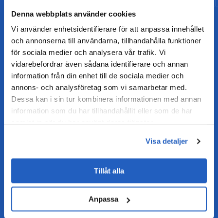
Denna webbplats använder cookies
Vi använder enhetsidentifierare för att anpassa innehållet
och annonserna till användarna, tillhandahålla funktioner
för sociala medier och analysera vår trafik. Vi
vidarebefordrar även sådana identifierare och annan
information från din enhet till de sociala medier och
annons- och analysföretag som vi samarbetar med.
Dessa kan i sin tur kombinera informationen med annan
information som du har tillhandahållit eller som de har
SAP S/4HANA DIGITAL CORE
samlat in när du har använt deras tjänster.
Financial Accounting
Controlling
Treasury
Visa detaljer
Funds Management
Investment Management
Project System
Real Estate Management
Tillåt alla
Central Finance
Financial Consolidation
Materials Management
Sales and Distribution
Anpassa
Plant Maintenance
Service Management