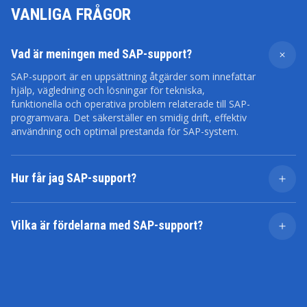
VANLIGA FRÅGOR
Vad är meningen med SAP-support?
SAP-support är en uppsättning åtgärder som innefattar
hjälp, vägledning och lösningar för tekniska,
funktionella och operativa problem relaterade till SAP-
programvara. Det säkerställer en smidig drift, effektiv
användning och optimal prestanda för SAP-system.
Hur får jag SAP-support?
Du kan få tillgång till SAP-support genom olika kanaler
som SAP eller auktoriserade tjänsteleverantörer
Vilka är fördelarna med SAP-support?
erbjuder. Beroende på ditt supportavtal kan detta
inkludera onlineportaler, e-post, telefon eller till och
SAP-support erbjuder snabb problemlösning,
med personlig assistans på plats.
expertvägledning och kontinuerlig övervakning av din
SAP-miljö. Det leder till optimerad systemprestanda,
minskad driftstopp, förbättrad användarupplevelse och
anpassning av SAP-lösningar efter dina affärsbehov.