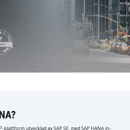
LeverX' Fiori-tjänster
INTEGRATION
SAP AI C
SAP Integration Suite
ANA?
P-plattform utvecklad av SAP SE, med SAP HANA in-