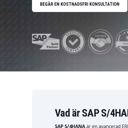
HR Management
BEGÄR EN KOSTNADSFRI KONSULTATION
Data och analys
Hållbarhetslösningar
Trygghet och tillit
Vad är SAP S/4H
SAP S/4HANA
är en avancerad ER