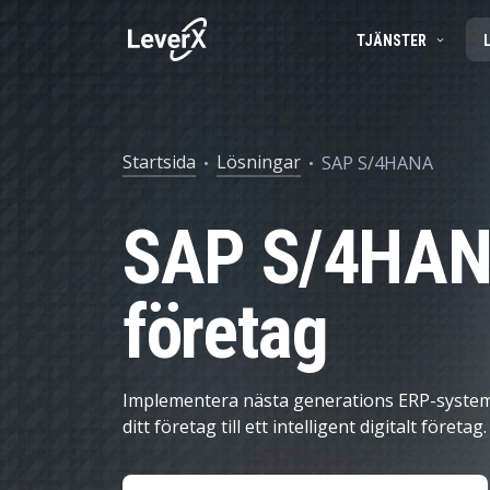
TJÄNSTER
SAP-TJÄNSTER
BUSINESS TECHNOLOGY PLATFORM
FRAMGÅNGSBERÄTTELSER
SAP-konsulttjän
Startsida
Lösningar
SAP S/4HANA
APPLIKATIONSTJÄNSTER
SAP S/4HANA-LÖSNINGAR
PRODUKTER
SAP Ariba
SAP S/4HANA
SAP EWM
Produktlivscykelhantering
SAP I MOLNET
Försörjningskedjehantering
företag
ARTIFICIELL INTELLIGENS (AI)
Spend Management
Ekonomistyrning
Implementera nästa generations ERP-system
Marknadsföring och försäljning
ditt företag till ett intelligent digitalt företag.
Asset Management