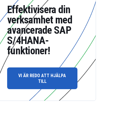
Effektivisera din
verksamhet med
avancerade SAP
S/4HANA-
funktioner!
VI ÄR REDO ATT HJÄLPA
TILL