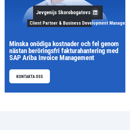
Jevgenijs Skorobogatovs
Client Partner & Business Development Manager
Minska onödiga kostnader och fel genom
nästan beröringsfri fakturahantering med
SAP Ariba Invoice Management
KONTAKTA OSS