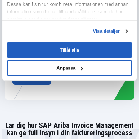
SAP Ariba Invoice Management från både externa
Dessa kan i sin tur kombinera informationen med annan
och interna hot för att skydda mot dataläckage.
information som du har tillhandahållit eller som de har
samlat in när du har använt deras tjänster.
VISA MER
Visa detaljer
Tillåt alla
Läs mer om våra SAP-tjänster
Anpassa
FÅ DETALJER
Lär dig hur SAP Ariba Invoice Management
kan ge full insyn i din faktureringsprocess