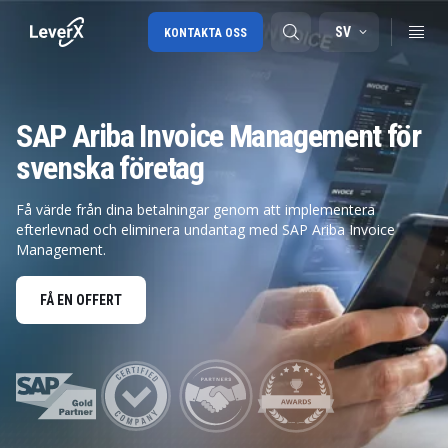
SV
KONTAKTA OSS
SAP Ariba Invoice Management för
SAP-konsulttjänster
svenska företag
SAP Ariba
Få värde från dina betalningar genom att implementera
SAP EWM
efterlevnad och eliminera undantag med SAP Ariba Invoice
Management.
FÅ EN OFFERT