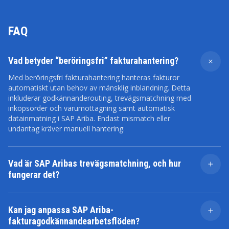
FAQ
Vad betyder “beröringsfri” fakturahantering?
Med beröringsfri fakturahantering hanteras fakturor
automatiskt utan behov av mänsklig inblandning. Detta
inkluderar godkännanderouting, trevägsmatchning med
inköpsorder och varumottagning samt automatisk
datainmatning i SAP Ariba. Endast mismatch eller
undantag kräver manuell hantering.
Vad är SAP Aribas trevägsmatchning, och hur
fungerar det?
Trevägsmatchning är en automatiserad process som
jämför de mottagna produkterna, inköpsordern och
Kan jag anpassa SAP Ariba-
fakturan. Fakturan kan accepteras för betalning om alla
fakturagodkännandearbetsflöden?
tre dokumenten (kvantiteter, priser, etc.)