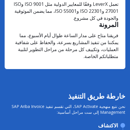
تعمل LeverX وفقًا للمعايير الدولية مثل ISO 9001 وISO
27001 وISO 22301 وISO 55001، مما يضمن الموثوقية
والجودة في كل مشروع.
المرونة
فريقنا متاح على مدار الساعة طوال أيام الأسبوع، مما
يمكننا من تنفيذ المشاريع بسرعة، والحفاظ على شفافية
العمليات، وتكييف كل مرحلة من مراحل التطوير لتلبية
متطلباتكم الخاصة.
خارطة طريق التنفيذ
نحن نتبع منهجية SAP Activate، التي تقسم تنفيذ SAP Ariba Invoice
Management إلى ست مراحل أساسية:
الاكتشاف