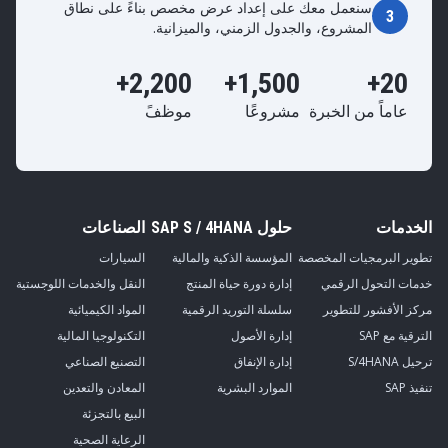
سنعمل معك على إعداد عرض مخصص بناءً على نطاق
3
المشروع، والجدول الزمني، والميزانية.
2,200+
1,500+
20+
عاماً من الخبرة
مشروعًا
موظفً
الخدمات
حلول SAP S / 4HANA
الصناعات
تطوير البرمجيات المخصصة
المؤسسة الذكية والمالية
السيارات
خدمات التحول الرقمي
إدارة دورة حياة المنتج
النقل والخدمات اللوجستية
مركز الأفشور للتطوير
سلسلة التوريد الرقمية
المواد الكيميائية
الترقية مع SAP
إدارة الأصول
التكنولوجيا المالية
ترحيل S/4HANA
إدارة الإنفاق
التصنيع الصناعي
تنفيذ SAP
الموارد البشرية
المعادن والتعدين
البيع بالتجزئة
الرعاية الصحية