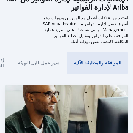
Ariba لإدارة الفواتير
استفد من علاقات أفضل مع الموردين ودورات دفع
أسرع بفضل إدارة الفواتير من SAP Ariba Invoice
Management، والتي تساعدك على تسريع عملية
الموافقة على الفواتير وتقليل أخطاء الفواتير
المكلفة. اكتشف بعض ميزاته أدناه:
إد
الموافقة والمطابقة الآلية
سير عمل قابل للتهيئة
ال