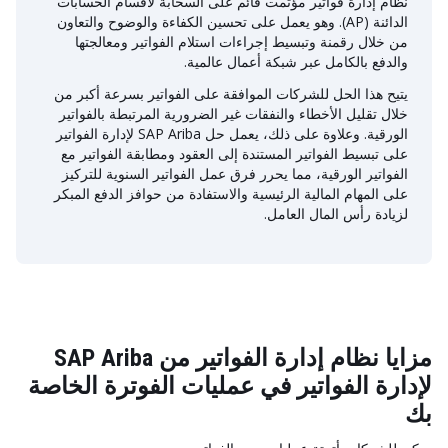
نظام إدارة فواتير مؤتمت قائم على السحابة لأقسام الحسابات
الدائنة (AP). وهو يعمل على تحسين الكفاءة والوضوح والتعاون
من خلال رقمنة وتبسيط إجراءات استلام الفواتير ومعالجتها
والدفع بالكامل عبر شبكة أعمال عالمية.
يتيح هذا الحل للشركات الموافقة على الفواتير بسرعة أكبر من
خلال تقليل الأخطاء والنفقات غير الضرورية المرتبطة بالفواتير
الورقية. وعلاوة على ذلك، يعمل حل SAP Ariba لإدارة الفواتير
على تبسيط الفواتير المستندة إلى العقود ومطابقة الفواتير مع
الفواتير الورقية، مما يحرر فرق عمل الفواتير السنوية للتركيز
على المهام المالية الرئيسية والاستفادة من حوافز الدفع المبكر
لزيادة رأس المال العامل.
مزايا نظام إدارة الفواتير من SAP Ariba
لإدارة الفواتير في عمليات الفوترة الخاصة
بك