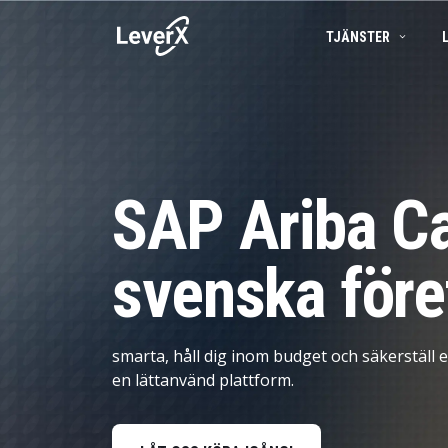
TJÄNSTER
SAP-TJÄNSTER
BUSINESS TECHNOLOGY PLATFORM
FRAMGÅNGSBERÄTTELSER
SAP-konsulttjän
APPLIKATIONSTJÄNSTER
SAP S/4HANA-LÖSNINGAR
PRODUKTER
SAP Ariba
SAP Ariba Ca
SAP EWM
Produktlivscykelhantering
SAP I MOLNET
Försörjningskedjehantering
svenska före
ARTIFICIELL INTELLIGENS (AI)
Spend Management
Ekonomistyrning
smarta, håll dig inom budget och säkerställ e
Marknadsföring och försäljning
en lättanvänd plattform.
Asset Management