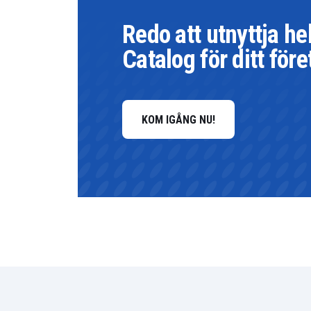
Redo att utnyttja h
Catalog för ditt för
KOM IGÅNG NU!