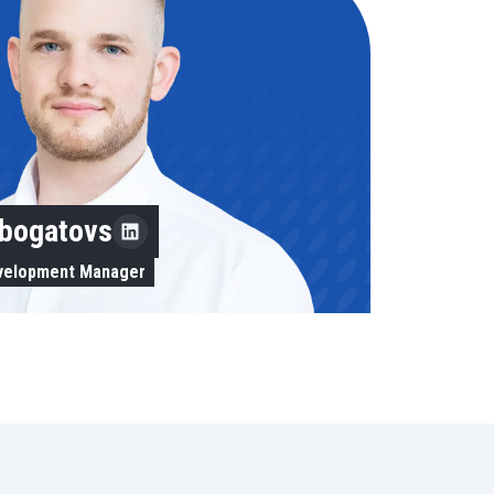
obogatovs
evelopment Manager