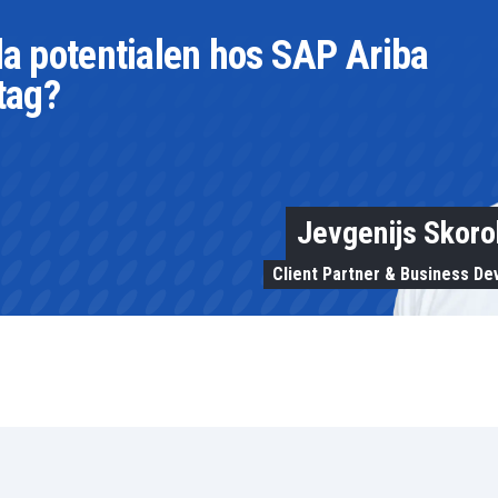
ela potentialen hos SAP Ariba
etag?
Jevgenijs Skor
Client Partner & Business D