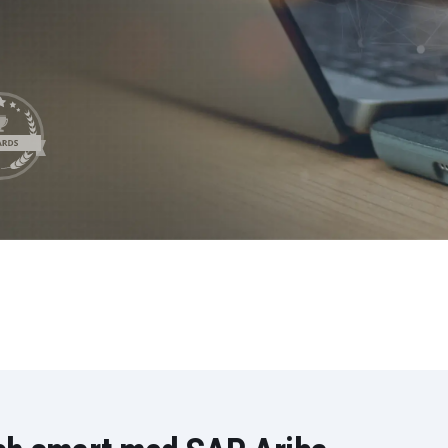
LeverX' Fiori-tjänster
INTEGRATION
SAP AI C
SAP Integration Suite