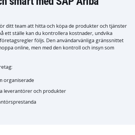
och smart med SAP Ariba
ör ditt team att hitta och köpa de produkter och tjänster
å ett ställe kan du kontrollera kostnader, undvika
 företagsregler följs. Den användarvänliga gränssnittet
shoppa online, men med den kontroll och insyn som
retag:
m organiserade
da leverantörer och produkter
erantörsprestanda