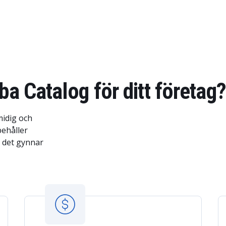
ba Catalog för ditt företag?
midig och
behåller
r det gynnar