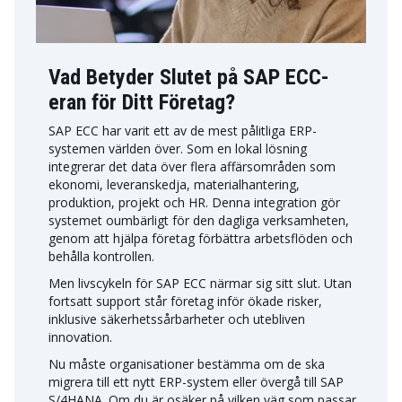
Vad Betyder Slutet på SAP ECC-
eran för Ditt Företag?
SAP ECC har varit ett av de mest pålitliga ERP-
systemen världen över. Som en lokal lösning
integrerar det data över flera affärsområden som
ekonomi, leveranskedja, materialhantering,
produktion, projekt och HR. Denna integration gör
systemet oumbärligt för den dagliga verksamheten,
genom att hjälpa företag förbättra arbetsflöden och
behålla kontrollen.
Men livscykeln för SAP ECC närmar sig sitt slut. Utan
fortsatt support står företag inför ökade risker,
inklusive säkerhetssårbarheter och utebliven
innovation.
Nu måste organisationer bestämma om de ska
migrera till ett nytt ERP-system eller övergå till SAP
S/4HANA. Om du är osäker på vilken väg som passar