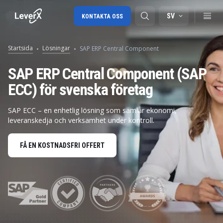
SV
KONTAKTA OSS
Startsida
Lösningar
SAP ERP Central Component
SAP-konsulttjänster
SAP ERP Central Component (SAP
ECC) för svenska företag
SAP Ariba
SAP EWM
SAP ECC – en enhetlig lösning som samlar ekonomi,
leveranskedja och verksamhet under kontroll.
FÅ EN KOSTNADSFRI OFFERT