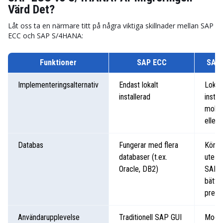
Värd Det?
Låt oss ta en närmare titt på några viktiga skillnader mellan SAP
ECC och SAP S/4HANA:
Funktioner
SAP ECC
SAP
Implementeringsalternativ
Endast lokalt
Lokal
installerad
instal
molnb
eller 
Databas
Fungerar med flera
Körs
databaser (t.ex.
utesl
Oracle, DB2)
SAP 
bättr
prest
Användarupplevelse
Traditionell SAP GUI
Mode