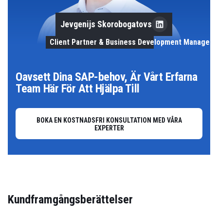
Jevgenijs Skorobogatovs
Client Partner & Business Development Manager
Oavsett Dina SAP-behov, Är Vårt Erfarna
Team Här För Att Hjälpa Till
BOKA EN KOSTNADSFRI KONSULTATION MED VÅRA
EXPERTER
Kundframgångsberättelser