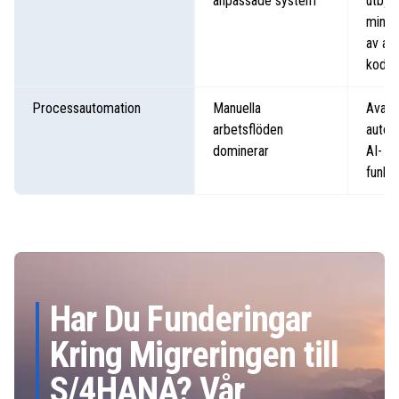
anpassade system
utbyg
mindr
av an
kod
Processautomation
Manuella
Avanc
arbetsflöden
autom
dominerar
AI- o
funkt
Har Du Funderingar
Kring Migreringen till
S/4HANA? Vår