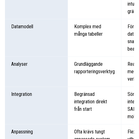
intuiti
gränss
Datamodell
Komplex med
Fören
många tabeller
datam
snabb
bearb
Analyser
Grundläggande
Realt
rapporteringsverktyg
med i
verkt
Integration
Begränsad
Söml
integration direkt
integ
från start
SAP:
molnl
Anpassning
Ofta krävs tungt
Flexi