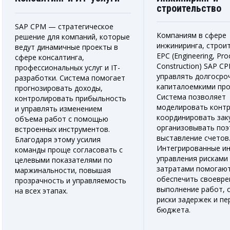
строительство
SAP CPM — стратегическое
Компаниям в сфере
решение для компаний, которые
инжиниринга, строи
ведут динамичные проекты в
EPC (Engineering, Pr
сфере консалтинга,
Construction) SAP C
профессиональных услуг и IT-
управлять долгосро
разработки. Система помогает
капиталоемкими про
прогнозировать доходы,
Система позволяет
контролировать прибыльность
моделировать контр
и управлять изменением
координировать зак
объема работ с помощью
организовывать поэ
встроенных инструментов.
выставление счетов
Благодаря этому усилия
Интегрированные и
команды проще согласовать с
управления рисками
целевыми показателями по
затратами помогаю
маржинальности, повышая
обеспечить своевр
прозрачность и управляемость
выполнение работ, 
на всех этапах.
риски задержек и пе
бюджета.