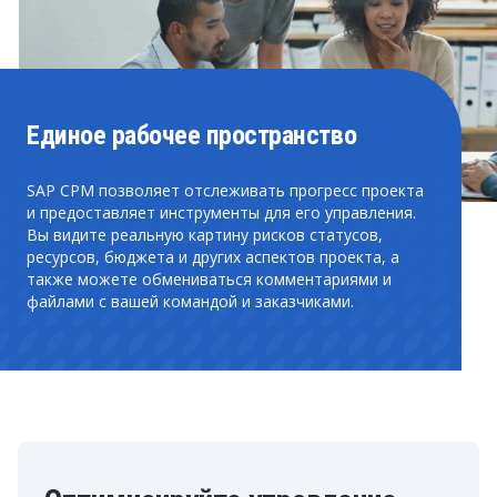
Единое рабочее пространство
SAP CPM позволяет отслеживать прогресс проекта
и предоставляет инструменты для его управления.
Вы видите реальную картину рисков статусов,
ресурсов, бюджета и других аспектов проекта, а
также можете обмениваться комментариями и
файлами с вашей командой и заказчиками.