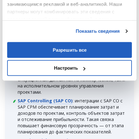
занимающимся рекламой и веб-аналитикой. Наши
партнеры могут комбинировать эти сведения с
предоставленной вами информацией, а также
Как SAP Commercial Project
данными, которые они получили при использовании
Показать сведения
Management работает в связке с
вами их сервисов.
другими SAP-решениями
Разрешить все
SAP Project System (SAP PS)
: SAP CPM
интегрируется с SAP PS для синхронизации
структур WBS, проектных сетей и графиков. Это
Настроить
обеспечивает единообразие структурных и
операционных данных как на коммерческом, так и
на исполнительном уровнях управления
проектами.
SAP Controlling (SAP CO)
: интеграции с SAP CO с
SAP CPM обеспечивает планирование затрат и
доходов по проектам, контроль объектов затрат
и отслеживание прибыльности. Такая связка
повышает финансовую прозрачность — от этапа
планирования до фактических показателей.