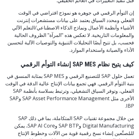
قبل تنفيذ التغييرات في العالم الحقيقي.
إن التوأم الرقمي في جوهره هو نموذج افتراضي في الوقت
الفعلي ومحدد السياق يعتمد على بيانات مستشعرات إنترنت
الأشياء وأنظمة الأعمال ونماذج الذكاء الاصطناعي/التعلم الآلي
والمعلومات التاريخية. لا تعكس هذه "المرآة" الظروف الحالية
فحسب، بل تتيح أيضًا التحليلات التنبؤية والتوصيات الآلية لتحسين
الأداء والصيانة واستخدام الموارد.
كيف يتيح نظام SAP MES إنشاء التوأم الرقمي
تعمل حلول SAP للتصنيع الرقمي و SAP MES بمثابة المنسق في
بنية التوأم الرقمي. فهي تجمع بيانات الإنتاج عالية الدقة في الوقت
الفعلي، وتوفر السياق التشغيلي، وترتبط بسلاسة بأنظمة SAP
الأخرى مثل SAP Asset Performance Management وSAP
IBP.
من خلال مجموعة تقنيات SAP المتكاملة، بما في ذلك SAP
Digital Manufacturing وSAP BTP وSAP AI Core، يمكن
للمُصنِّعين إنشاء نسخ رقمية قوية من الآلات وخطوط الإنتاج