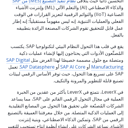
التحسين ذاتيًا حيث يتلاقى
نظام تنفيذ التصنيع (MES) من SAP
والذكاء الاصطناعي (AI) والتعلم الآلي (ML) وإنترنت الأشياء
الصناعية (IIoT) والتوائم الرقمية لتعزيز القرارات في الوقت
الفعلي والعمليات التنبؤية. إنه ليس مفهوماً مستقبلياً؛ إنه إطار
عمل قابل للتحقيق تقوم الشركات المصنعة الرائدة بتطبيقه
بالفعل.
يقع في قلب هذا التحول النظام البيئي لتكنولوجيا SAP. يكتسب
المُصنِّعون الأدوات التي يحتاجون إليها لإنشاء عمليات ذكية
ومتصلة مع حلول مصممة خصيصًا لهذا الغرض مثل
SAP Digital
Manufacturing
أو
SAP AI Core
أو
SAP Datasphere
. تعمل
SAP على تسريع هذا التحول، حيث توفر الأساس الرقمي لبيئات
تصنيع قابلة للتطوير والمرونة والتكيف.
في LeverX، نتمتع في LeverX بأكثر من عقدين من الخبرة
العملية في مجال التحول الرقمي القائم على SAP، مما يساعد
الشركات المُصنّعة على تحقيق هذا التحول من المصانع التقليدية
إلى العمليات الذكية المتصلة. من خلال معرفتنا العميقة بالتصنيع
الرقمي من SAP، وتمكين الذكاء الاصطناعي، وبنية إنترنت
الأشياء، نساعد الشركات على إنشاء أنظمة إنتاج تستجيب للتغيير