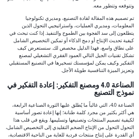
وتتوقعه وتتطور معه.
تم تصميم هذه المقالة لقادة التصنيع، ومديري تكنولوجيا
المعلومات، ومديري العمليات، واستراتيجيي التحول الذين
يتطلعون إلى سد الفجوة بين الطموح والتنفيذ. إذا كنت تبحث في
كيفية تحديث الإنتاج أو دمج الذكاء أو تمكين التخصيص الشامل
على نطاق واسع، فهذا الدليل مخصص لك. سنستعرض كيف
تشكل تقنيات الجيل التالي العمود الفقري التشغيلي لمصنع
التفكير وكيف يمكن لمؤسستك تسخيرها في التصنيع المستقبلي
وتعزيز الميزة التنافسية طويلة الأجل.
الصناعة 4.0 ومصنع التفكير: إعادة التفكير في
نموذج التصنيع
الصناعة 4.0، التي غالباً ما يُطلق عليها الثورة الصناعية الرابعة،
هي أكثر بكثير من مجرد كلمة طنانة؛ إنها إعادة تصور أساسية
لكيفية تصميم المنتجات وتصنيعها وتسليمها. ويقع في قلب هذا
التحول التحول من الإنتاج الضخم التقليدي إلى التخصيص الشامل،
أي القدرة على إنتاج منتجات فردية للغاية من الناحية الاقتصادية،