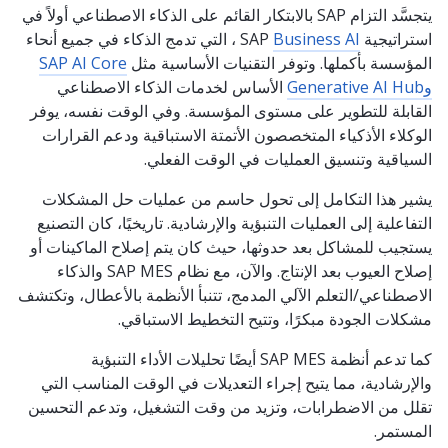
يتجسَّد التزام SAP بالابتكار القائم على الذكاء الاصطناعي أولاً في
استراتيجية SAP
Business AI
، التي تدمج الذكاء في جميع أنحاء
المؤسسة بأكملها. وتوفر التقنيات الأساسية مثل
SAP AI Core
وGenerative AI Hub
الأساس لخدمات الذكاء الاصطناعي
القابلة للتطوير على مستوى المؤسسة. وفي الوقت نفسه، يوفر
الوكلاء الأذكياء المتخصصون الأتمتة الاستباقية ودعم القرارات
السياقية وتنسيق العمليات في الوقت الفعلي.
يشير هذا التكامل إلى تحول حاسم من عمليات حل المشكلات
التفاعلية إلى العمليات التنبؤية والإرشادية. تاريخيًا، كان التصنيع
يستجيب للمشاكل بعد حدوثها، حيث كان يتم إصلاح الماكينات أو
إصلاح العيوب بعد الإنتاج. والآن، مع نظام SAP MES والذكاء
الاصطناعي/التعلم الآلي المدمج، تتنبأ الأنظمة بالأعطال، وتكتشف
مشكلات الجودة مبكرًا، وتتيح التخطيط الاستباقي.
كما تدعم أنظمة SAP MES أيضًا تحليلات الأداء التنبؤية
والإرشادية، مما يتيح إجراء التعديلات في الوقت المناسب التي
تقلل من الاضطرابات، وتزيد من وقت التشغيل، وتدعم التحسين
المستمر.