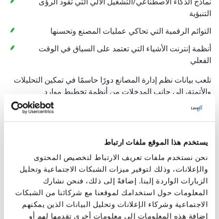
نماذج الذكاء الاصطناعي/التشغيل الآلي التي تقود الرؤى
التنبؤية
التوائم الرقمية التي تحاكي عمليات المصنع وتحسنها
أنظمة إنترنت الأشياء التي تعتمد على السياق في الوقت
الفعلي
تلعب بيانات نظم إدارة المصانع دورًا حاسمًا في تمكين التحليلات
والأتمتة، إلى جانب المدخلات من أنظمة تخطيط موارد
المؤسسات وإدارة النظم الصناعية وإنترنت الأشياء. بدونها، تخاطر
المصانع بفقدان السياق التشغيلي اللازم للتحسين الذاتي الحقيقي.
من التنفيذ على مستوى الطابق إلى تكامل الأعمال
يستخدم هذا الموقع ملفات ارتباط
الاستراتيجية
نحن نستخدم ملفات تعريف الارتباط لتخصيص المحتوى
تلعب أنظمة SAP MES دورًا محوريًا في الصناعة 4.0 من خلال
والإعلانات، وذلك لتوفير ميزات الشبكات الاجتماعية وتحليل
دمج التصنيع المادي بإحكام مع أنظمة الأعمال المؤسسية. حيث
الزيارات الواردة إلينا. إضافةً إلى ذلك، فنحن نشارك
يحول اتصالها الشامل تنفيذ التصنيع من وظيفة تكتيكية إلى رافعة
المعلومات حول استخدامك لموقعنا مع شركائنا من الشبكات
استراتيجية للتمييز. وبدلاً من العمل في صوامع منعزلة، يصبح
الاجتماعية وشركاء الإعلانات وتحليل البيانات الذين يمكنهم
المصنع محركًا متصلًا بالكامل وقائمًا على اتخاذ القرار يدعم
إضافة هذه المعلومات إلى معلومات أخرى تقدمها لهم أو