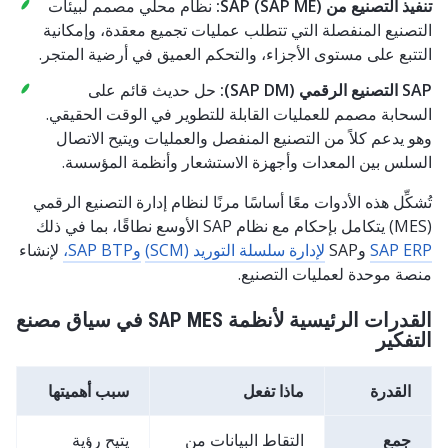
تنفيذ التصنيع من SAP (SAP ME):
نظام محلي مصمم لبيئات
التصنيع المنفصلة التي تتطلب عمليات تجميع معقدة، وإمكانية
التتبع على مستوى الأجزاء، والتحكم العميق في أرضية المتجر.
SAP التصنيع الرقمي (SAP DM):
حل حديث قائم على
السحابة مصمم للعمليات القابلة للتطوير في الوقت الحقيقي.
وهو يدعم كلاً من التصنيع المنفصل والعمليات ويتيح الاتصال
السلس بين المعدات وأجهزة الاستشعار وأنظمة المؤسسة.
تُشكِّل هذه الأدوات معًا أساسًا مرنًا لنظام إدارة التصنيع الرقمي
(MES) يتكامل بإحكام مع نظام SAP الأوسع نطاقًا، بما في ذلك
SAP ERP
وSAP
لإدارة سلسلة التوريد (SCM)
وSAP BTP،
لإنشاء
منصة موحدة لعمليات التصنيع.
القدرات الرئيسية لأنظمة SAP MES في سياق مصنع
التفكير
القدرة
ماذا تفعل
سبب أهميتها
جمع
التقاط البيانات من
يتيح رؤية