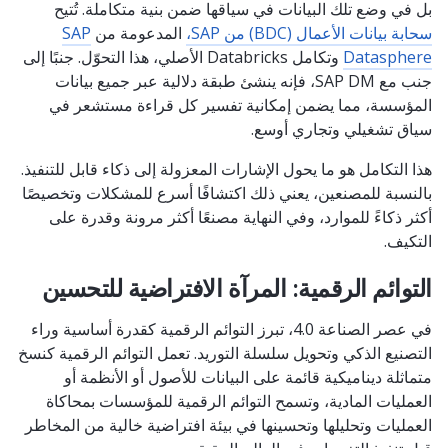
بل في وضع تلك البيانات في سياقها ضمن بنية متكاملة. تُتيح
سحابة بيانات الأعمال (BDC) من SAP،
المدعومة من
SAP
Datasphere
وتكامل Databricks الأصلي، هذا التحوّل. جنبًا إلى
جنب مع SAP DM، فإنه ينشئ طبقة دلالية عبر جميع بيانات
المؤسسة، مما يضمن إمكانية تفسير كل قراءة مستشعر في
سياق تشغيلي وتجاري أوسع.
هذا التكامل هو ما يحول الإشارات المعزولة إلى ذكاء قابل للتنفيذ.
بالنسبة للمصنعين، يعني ذلك اكتشافًا أسرع للمشكلات وتخصيصًا
أكثر ذكاءً للموارد، وفي النهاية مصنعًا أكثر مرونة وقدرة على
التكيف.
التوائم الرقمية: المرآة الافتراضية للتحسين
في عصر الصناعة 4.0، تبرز التوائم الرقمية كقدرة أساسية وراء
التصنيع الذكي وتحويل سلسلة التوريد. تعمل التوائم الرقمية كنسخ
متماثلة ديناميكية قائمة على البيانات للأصول أو الأنظمة أو
العمليات المادية، وتسمح التوائم الرقمية للمؤسسات بمحاكاة
العمليات وتحليلها وتحسينها في بيئة افتراضية خالية من المخاطر