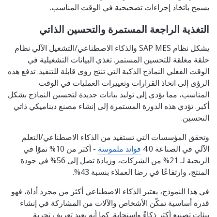
يسمح باتخاذ إجراءات تصحيحية في الوقت المناسب.
التغذية الراجعة المستمرة والتحسين الذاتي
يشكل نظام SAP MES والذكاء الاصطناعي/التشغيل الآلي نظام
حلقة مغلقة للتحسين المستمر. تغذي البيانات التشغيلية في
الوقت الفعلي النماذج الذكية التي تنتج رؤى قابلة للتنفيذ. تدفع هذه
الرؤى إلى اتخاذ القرارات وتغييرات العمليات في الوقت
المناسب، مما يؤدي إلى توليد بيانات جديدة لتحسين النماذج بشكل
أكبر. تؤدي هذه الدورة المستمرة إلى إنشاء مصنع ديناميكي ذاتي
التحسين.
وتحقق المؤسسات التي تستفيد من الذكاء الاصطناعي/التعلم
الآلي في الصناعة 4.0
فوائد ملموسة
- أكثر من 10% نموًا في
الربحية لـ 21% من الشركات، وزيادة تصل إلى 56% في جودة
المنتج، وارتفاعًا في رضا العملاء بنسبة 43%.
في هذا النموذج، يعتبر الذكاء الاصطناعي أكثر من مجرد أداة، فهو
قدرة أساسية تمكّن الأشخاص والآلات من المشاركة في إنشاء
بيئات تصنيع أكثر ذكاءً واستجابة. كما أنه يعيد تعريف تجربة