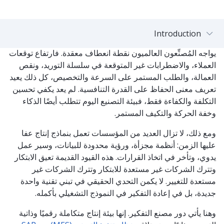
Introduction
يواجه المُصنِّعون العالميون نقطة انعطاف معقدة. فارتفاع توقعات
العملاء، والاضطرابات غير المتوقعة في سلسلة التوريد، ونقص
العمالة، والطلب المستمر على السرعة والتخصيص، كل ذلك يعيد
تعريف معنى الحفاظ على القدرة التنافسية. لم يعد يكفي تحسين
التكلفة والكفاءة فقط، فبيئة التصنيع اليوم تتطلب أيضًا الذكاء
وخفة الحركة والتكيف المستمر.
ومع ذلك، لا تزال العديد من المؤسسات تعمل بنماذج إنتاج عفا
عليها الزمن: أنظمة مجزأة، ورؤية محدودة للبيانات، وسير عمل
يدوي، وتأخر في اتخاذ القرارات. هذه القيود القديمة تعيق الابتكار
وتترك الشركات غير مستعدة للابتكار وتترك الشركات غير
مستعدة للتغيير. لا يكمن التحدي الحقيقي في تبني تقنية واحدة
جديدة، بل في إعادة التفكير في النموذج التشغيلي بأكمله.
وهنا يأتي دور مصنع التفكير. إنها بيئة إنتاج متكاملة رقميًا وذاتية