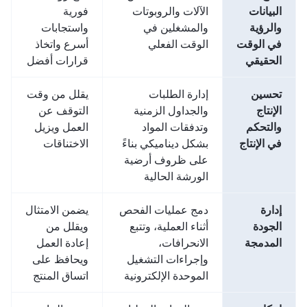
البيانات
الآلات والروبوتات
فورية
والرؤية
والمشغلين في
واستجابات
في الوقت
الوقت الفعلي
أسرع واتخاذ
الحقيقي
قرارات أفضل
تحسين
إدارة الطلبات
يقلل من وقت
الإنتاج
والجداول الزمنية
التوقف عن
والتحكم
وتدفقات المواد
العمل ويزيل
في الإنتاج
بشكل ديناميكي بناءً
الاختناقات
على ظروف أرضية
الورشة الحالية
إدارة
دمج عمليات الفحص
يضمن الامتثال
الجودة
أثناء العملية، وتتبع
ويقلل من
المدمجة
الانحرافات،
إعادة العمل
وإجراءات التشغيل
ويحافظ على
الموحدة الإلكترونية
اتساق المنتج