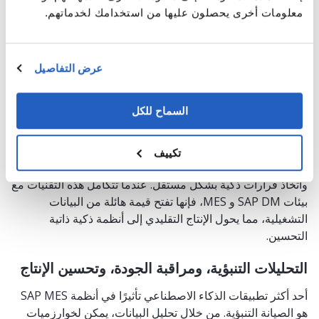
الاستجابة والمرونة والميزة التنافسية.
معلومات أخرى يحصلون عليها من استخدامك لخدماتهم.
وبدون هذا المستوى من التكامل، يظل "التفكير" في مصنع
التفكير محصورًا في خط الإنتاج وغير قادر على التأثير على النتائج
عرض التفاصيل
على مستوى المؤسسة.
الذكاء الاصطناعي والتعلم الآلي: عقل التصنيع
السماح للكل
الذكي
الذكاء الاصطناعي والتعلم الآلي هما المحركان الإدراكيان اللذان
تكييف
يعملان على تشغيل مصنع التفكير، مما يمكّنه من التعلم والتكيف
واتخاذ قرارات ذكية بشكل مستقل. عندما تتكامل هذه التقنيات مع
بيئات SAP DM و MES، فإنها تفتح قيمة هائلة من البيانات
التشغيلية، مما يحول الإنتاج التقليدي إلى أنظمة ذكية ذاتية
التحسين.
التحليلات التنبؤية، ومراقبة الجودة، وتحسين الإنتاج
أحد أكثر تطبيقات الذكاء الاصطناعي تأثيرًا في أنظمة SAP MES
هو الصيانة التنبؤية. من خلال تحليل البيانات، يمكن لخوارزميات