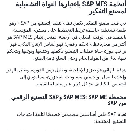
أنظمة SAP MES باعتبارها النواة التشغيلية
لمصنع التفكير
في قلب مصنع التفكير يكمن نظام تنفيذ التصنيع من SAP - وهو
طبقة تشغيلية حاسمة تربط التخطيط على مستوى المؤسسة
بالتنفيذ في الوقت الفعلي في أرضية المتجر. نظام SAP MES هو
أكثر من مجرد نظام تحكم رقمي؛ فهو أساس الإنتاج الذكي. فهو
يراقب دورة حياة عمليات التصنيع بأكملها ويتتبعها ويوثقها ويتحكم
فيها، بدءًا من المواد الخام وحتى السلع تامة الصنع.
هدفه النهائي هو تعزيز الإنتاجية، وتقليل زمن الدورة، وتقليل الهدر
وإعادة العمل، وتحسين مستويات المخزون، مما يؤدي إلى
انخفاض التكاليف بشكل كبير عبر سلسلة القيمة.
محفظة SAP MES: SAP ME وSAP التصنيع الرقمي
من SAP
تقدم SAP حلين أساسيين مصممين خصيصًا لتلبية احتياجات
التصنيع المختلفة: