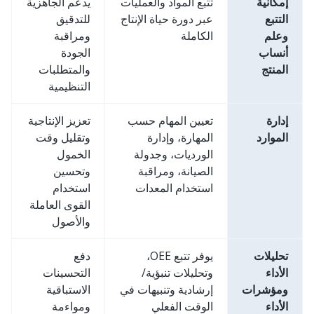
إمكانية
تتبع المواد والعمليات
يدعم الجاهزية
التتبع
عبر دورة حياة الإنتاج
للتدقيق
وعلم
الكاملة
ومراقبة
أنساب
الجودة
المنتج
والمتطلبات
التنظيمية
إدارة
تعيين المهام حسب
تعزيز الإنتاجية
الموارد
المهارة، وإدارة
وتقليل وقت
الورديات، وجدولة
الخمول
الصيانة، ومراقبة
وتحسين
استخدام المعدات
استخدام
القوى العاملة
والأصول
تحليلات
يوفر تتبع OEE،
دفع
الأداء
وتحليلات تنبؤية/
التحسينات
ومؤشرات
إرشادية وتنبيهات في
الاستباقية
الأداء
الوقت الفعلي
ومواءمة