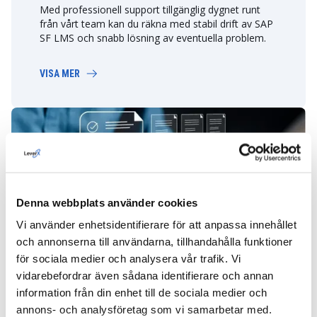
Med professionell support tillgänglig dygnet runt
från vårt team kan du räkna med stabil drift av SAP
SF LMS och snabb lösning av eventuella problem.
VISA MER
Denna webbplats använder cookies
Vi använder enhetsidentifierare för att anpassa innehållet
Applikationshantering
och annonserna till användarna, tillhandahålla funktioner
Vi hjälper dig att få ut det mesta av SAP SF LMS
för sociala medier och analysera vår trafik. Vi
genom att kontinuerligt förbättra och finjustera
vidarebefordrar även sådana identifierare och annan
lösningen, samt övervaka dess prestanda och
anpassa den till dina affärsbehov.
information från din enhet till de sociala medier och
annons- och analysföretag som vi samarbetar med.