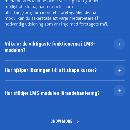
medarbetares lärande och utveckling. Den gör det
möjligt att skapa, hantera och spåra
utbildningsprogram inom ett företag. Med denna
modul kan du säkerställa att varje medarbetare får
nödvändig utbildning som är i linje med företagets mål.
Vilka är de viktigaste funktionerna i LMS-
modulen?
SAP SuccessFactors LMS erbjuder ett brett utbud av
funktioner, inklusive skapande och hantering av
Hur hjälper lösningen till att skapa kurser?
utbildningskurser, schemaläggning och registrering för
utbildning, spårning av framsteg och prestation, samt
Lösningen erbjuder olika alternativ för att skapa kurser,
integration med andra SAP SuccessFactors-moduler.
inklusive onlinekurser, webbseminarier,
klassrumsutbildningar och blandat lärande. Du
Hur stödjer LMS-modulen lärandehantering?
anpassar lärmetoderna efter företagets specifika
behov och medarbetarnas preferenser. Dessutom
Lärandehanteringssystemet (LMS) hjälper till att
möjliggör modulen uppladdning av utbildningsmaterial
organisera utbildningsaktiviteter, registrera deltagare,
och skapande av tester för mer interaktivt och effektivt
hantera kalendrar och scheman samt effektivisera
lärande.
administrativa uppgifter relaterade till lärande.
SHOW MORE