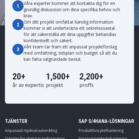
Våra experter kommer att kontakta dig för en
1
grundlig diskussion om dina specifika behov och
krav.
Om ditt projekt omfattar känslig information
2
kommer vi att underteckna ett sekretessavtal
för att säkerställa att dina uppgifter behandlas
konfidentiellt och säkert.
Vårt team tar fram ett anpassat projektförslag
3
med omfattning, tidsplan och budget så att du
kan fatta välgrundade beslut.
20+
1,500+
2,200+
år av expertis
projekt
proffs
TJÄNSTER
SAP S/4HANA-LÖSNINGAR
Anpassad mjukvaruutveckling
Produktlivscykelhantering
Tjänster för digital transformation
Försörjningskedjehantering