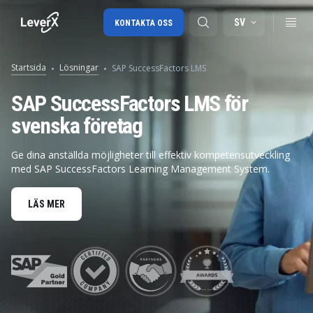
SV
KONTAKTA OSS
Startsida
Lösningar
SAP SuccessFactors LMS
SAP-konsulttjänster
SAP SuccessFactors LMS för
svenska företag
SAP Ariba
SAP EWM
Ge dina anställda möjligheter till effektiv kompetensutveckling
med SAP SuccessFactors Learning Management System.
LÄS MER
Mobile interface of 
LMS Training Planner interface in SAP SF