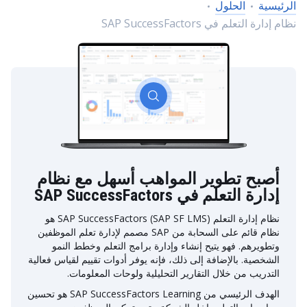
الرئيسية
الحلول
نظام إدارة التعلم في SAP SuccessFactors
أصبح تطوير المواهب أسهل مع نظام
إدارة التعلم في SAP SuccessFactors
نظام إدارة التعلم SAP SuccessFactors (SAP SF LMS) هو
نظام قائم على السحابة من SAP مصمم لإدارة تعلم الموظفين
وتطويرهم. فهو يتيح إنشاء وإدارة برامج التعلم وخطط النمو
الشخصية. بالإضافة إلى ذلك، فإنه يوفر أدوات تقييم لقياس فعالية
التدريب من خلال التقارير التحليلية ولوحات المعلومات.
الهدف الرئيسي من SAP SuccessFactors Learning هو تحسين