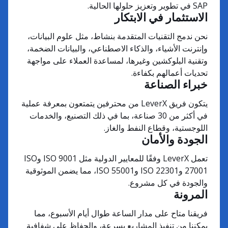
SAP في تطوير وتعزيز حلولها الحالية.
الاستثمار في الابتكار
نحن ندمج التقنيات المتقدمة بنشاط، مثل علوم البيانات،
وإنترنت الأشياء، والذكاء الاصطناعي، والبيانات الضخمة،
وتقنية البلوكشين وغيرها، لمساعدة العملاء على مواجهة
تحديات أعمالهم بكفاءة.
خبراء الصناعة
يتكون فريق LeverX من محترفين يتمتعون بمعرفة عملية
في أكثر من 30 صناعة، بما في ذلك التصنيع، والخدمات
اللوجستية، وقطاع النفط والغاز.
الجودة والأمان
تعمل LeverX وفقًا للمعايير الدولية مثل ISO 9001 وISO
27001 وISO 22301 وISO 55001، مما يضمن الموثوقية
والجودة في كل مشروع.
المرونة
فريقنا متاح على مدار الساعة طوال أيام الأسبوع، مما
يمكننا من تنفيذ المشاريع بسرعة، والحفاظ على شفافية