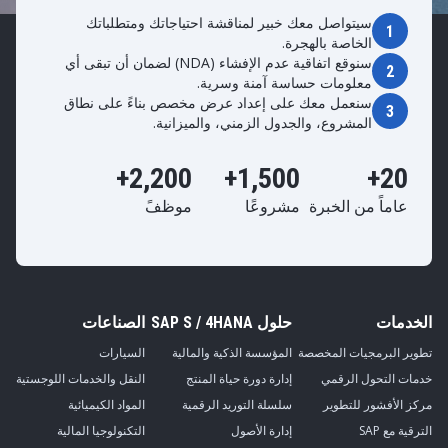
سيتواصل معك خبير لمناقشة احتياجاتك ومتطلباتك
1
الخاصة بالهجرة.
سنوقع اتفاقية عدم الإفشاء (NDA) لضمان أن تبقى أي
2
معلومات حساسة آمنة وسرية.
سنعمل معك على إعداد عرض مخصص بناءً على نطاق
3
المشروع، والجدول الزمني، والميزانية.
2,200+
1,500+
20+
عاماً من الخبرة
مشروعًا
موظفً
الخدمات
حلول SAP S / 4HANA
الصناعات
تطوير البرمجيات المخصصة
المؤسسة الذكية والمالية
السيارات
خدمات التحول الرقمي
إدارة دورة حياة المنتج
النقل والخدمات اللوجستية
مركز الأفشور للتطوير
سلسلة التوريد الرقمية
المواد الكيميائية
الترقية مع SAP
إدارة الأصول
التكنولوجيا المالية