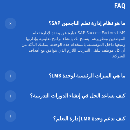
FAQ
ما هو نظام إدارة تعلم الناجحين SAP؟
SAP SuccessFactors LMS عبارة عن وحدة لإدارة تعلم
الموظفين وتطويرهم. يسمح لك بإنشاء برامج تعليمية وإدارتها
وتتبعها داخل المؤسسة. باستخدام هذه الوحدة، يمكنك التأكد من
أن كل موظف يتلقى التدريب اللازم الذي يتوافق مع أهداف
الشركة.
ما هي الميزات الرئيسية لوحدة LMS؟
يوفر SAP SuccessFactors LMS مجموعة واسعة من
الميزات، بما في ذلك إنشاء الدورات التدريبية وإدارتها، وجدولة
كيف يساعد الحل في إنشاء الدورات التدريبية؟
التدريب والتسجيل فيه، وتتبع التقدم والأداء، والتكامل مع
وحدات SAP SuccessFactors الأخرى.
يوفر الحل خيارات متنوعة لإنشاء الدورات التدريبية، بما في ذلك
الدورات التدريبية عبر الإنترنت والندوات عبر الإنترنت وجلسات
الفصول الدراسية والتعلم المدمج. يمكنك تصميم أساليب التعلم
كيف تدعم وحدة LMS إدارة التعلم؟
وفقًا للاحتياجات المحددة لشركتك وتفضيلات الموظفين.
بالإضافة إلى ذلك، تتيح لك الوحدة تحميل مواد تدريبية وإنشاء
يساعد نظام إدارة التعلم (LMS) على تنظيم أنشطة التعلم