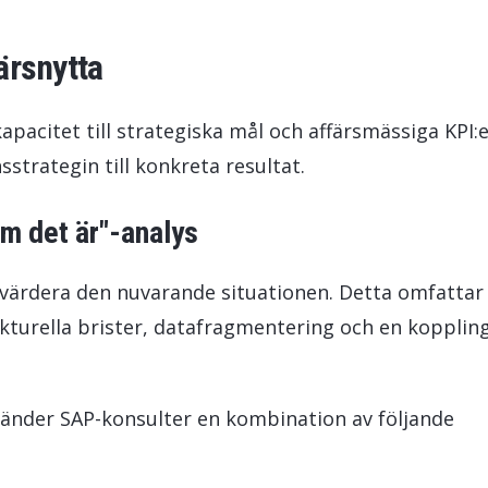
ärsnytta
acitet till strategiska mål och affärsmässiga KPI:
strategin till konkreta resultat.
om det är"-analys
värdera den nuvarande situationen. Detta omfattar 
rukturella brister, datafragmentering och en kopplin
vänder SAP-konsulter en kombination av följande