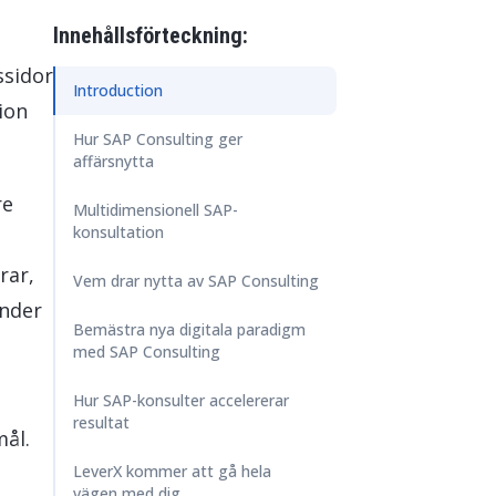
ore & AI Launchpad
Innehållsförteckning:
ssidor
Introduction
ion
Hur SAP Consulting ger
affärsnytta
re
Multidimensionell SAP-
konsultation
rar,
Vem drar nytta av SAP Consulting
under
Bemästra nya digitala paradigm
med SAP Consulting
Hur SAP-konsulter accelererar
resultat
ål.
LeverX kommer att gå hela
vägen med dig