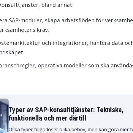
-konsulttjänster, bland annat
urera SAP-moduler, skapa arbetsflöden för verksamh
verksamhetens krav.
ystemarkitektur och integrationer, hantera data oc
andskapet.
 branschregler, operativa modeller som ska använda
Typer av SAP-konsulttjänster: Tekniska,
funktionella och mer därtill
Olika typer tillgodoser olika behov, men kan göra mer f