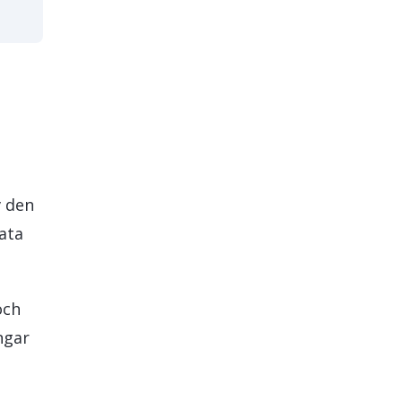
v den
ata
och
ngar