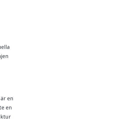
ella
njen
 är en
te en
uktur