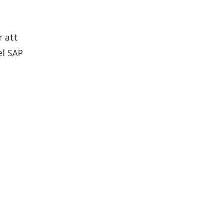
r att
el SAP