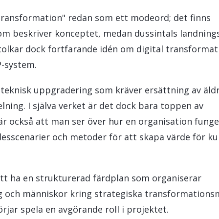
LeverX' Fiori-tjänster
INTEGRATION
SAP AI C
transformation" redan som ett modeord; det finns
SAP Integration Suite
som beskriver konceptet, medan dussintals landning
tolkar dock fortfarande idén om digital transformat
P-system.
n teknisk uppgradering som kräver ersättning av äld
ning. I själva verket är det dock bara toppen av
är också att man ser över hur en organisation funge
desscenarier och metoder för att skapa värde för k
 att ha en strukturerad färdplan som organiserar
g och människor kring strategiska transformationsm
jar spela en avgörande roll i projektet.