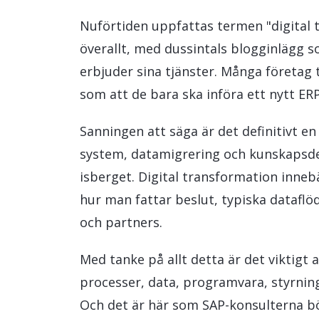
HR Management
Nuförtiden uppfattas termen "digital 
Data och analys
överallt, med dussintals blogginlägg 
Hållbarhetslösningar
erbjuder sina tjänster. Många företag 
Trygghet och tillit
som att de bara ska införa ett nytt ER
Sanningen att säga är det definitivt e
system, datamigrering och kunskapsdel
isberget. Digital transformation inneb
hur man fattar beslut, typiska dataflö
och partners.
Med tanke på allt detta är det viktigt
processer, data, programvara, styrnin
Och det är här som SAP-konsulterna bör