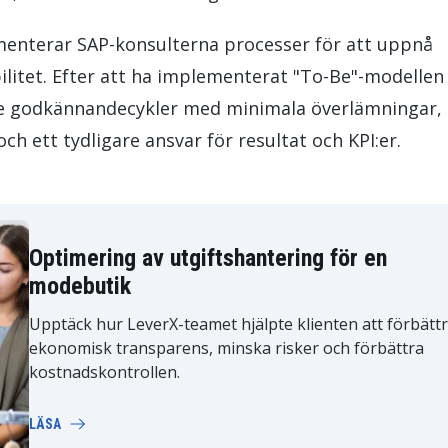
menterar SAP-konsulterna processer för att uppnå
ilitet. Efter att ha implementerat "To-Be"-modellen
tre godkännandecykler med minimala överlämningar,
ch ett tydligare ansvar för resultat och KPI:er.
Optimering av utgiftshantering för en
modebutik
Upptäck hur LeverX-teamet hjälpte klienten att förbätt
ekonomisk transparens, minska risker och förbättra
kostnadskontrollen.
LÄSA