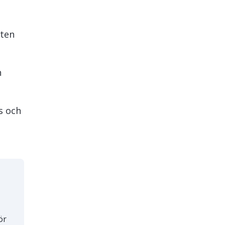
eten
h
s och
ör