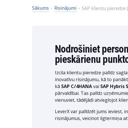
Sākums
Risinājumi
SAP klientu pieredze 
Nodrošiniet person
pieskārienu punkt
Izcila klientu pieredze palīdz sagl
inovatīvu risinājumu, kā to panākt
kā
SAP C/4HANA
vai
SAP Hybris 
pārvaldībai. Tas palīdz uzņēmum
vienuviet, tādējādi atvieglojot kl
LeverX var palīdzēt jums ieviest, 
risinājumus, veicinot ilgtermiņa at