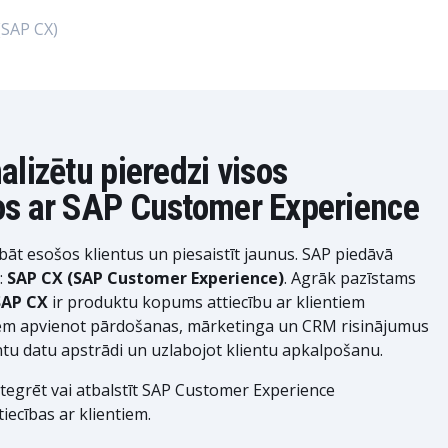
(SAP CX)
alizētu pieredzi visos
os ar SAP Customer Experience
abāt esošos klientus un piesaistīt jaunus. SAP piedāvā
:
SAP CX (SAP Customer Experience)
. Agrāk pazīstams
SAP CX
ir produktu kopums attiecību ar klientiem
iem apvienot pārdošanas, mārketinga un CRM risinājumus
ientu datu apstrādi un uzlabojot klientu apkalpošanu.
integrēt vai atbalstīt SAP Customer Experience
tiecības ar klientiem.