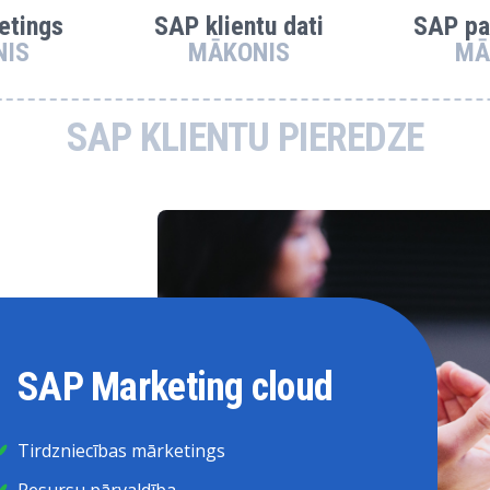
etings
SAP klientu dati
SAP pa
NIS
MĀKONIS
MĀ
SAP KLIENTU PIEREDZE
SAP Marketing cloud
Tirdzniecības mārketings
Resursu pārvaldība