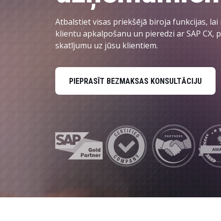
Dati un analītika
Atbalstiet visas priekšējā biroja funkcijas, lai
Ilgtspējas risinājumi
klientu apkalpošanu un pieredzi ar SAP CX, p
skatījumu uz jūsu klientiem.
PIEPRASĪT BEZMAKSAS KONSULTĀCIJU