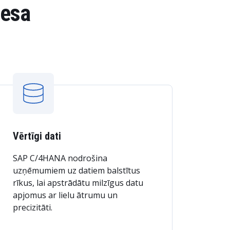
nesa
Vērtīgi dati
SAP C/4HANA nodrošina
uzņēmumiem uz datiem balstītus
rīkus, lai apstrādātu milzīgus datu
apjomus ar lielu ātrumu un
precizitāti.