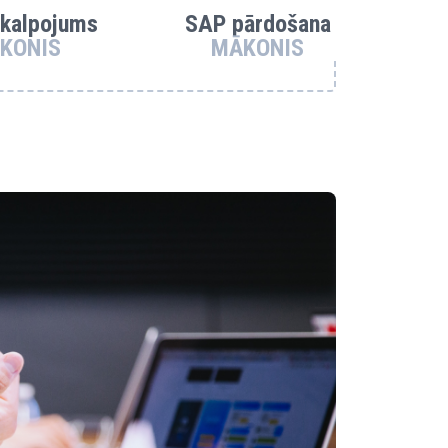
kalpojums
SAP pārdošana
KONIS
MĀKONIS