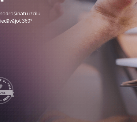
INTEGRĀC
LeverX's Fiori Services
MĀKSLĪGAIS INTELEKTS
 nodrošinātu izcilu
SAP Integ
iedāvājot 360°
SAP AI Services
SAP AI Core & AI Launchpad