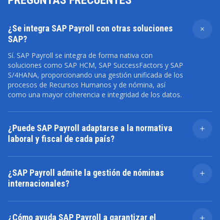
PREGUNTAS FRECUENTES
¿Se integra SAP Payroll con otras soluciones
SAP?
Sí. SAP Payroll se integra de forma nativa con
soluciones como SAP HCM, SAP SuccessFactors y SAP
S/4HANA, proporcionando una gestión unificada de los
procesos de Recursos Humanos y de nómina, así
como una mayor coherencia e integridad de los datos.
¿Puede SAP Payroll adaptarse a la normativa
laboral y fiscal de cada país?
Sí. SAP Payroll incorpora funcionalidades de
localización que permiten adaptar la solución a la
¿SAP Payroll admite la gestión de nóminas
normativa laboral, fiscal y de Seguridad Social de
internacionales?
numerosos países. Esto facilita el cumplimiento de los
requisitos legales en organizaciones con presencia
Sí. SAP Payroll permite gestionar procesos de nómina
internacional.
en distintos países desde una plataforma centralizada,
¿Cómo ayuda SAP Payroll a garantizar el
ayudando a las empresas multinacionales a