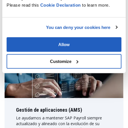
Soporte
Please read this
Cookie
Declaration
to learn more.
Nuestro equipo proporciona servicios de soporte y
mantenimiento para garantizar la estabilidad,
disponibilidad y correcto funcionamiento de SAP
Payroll, con una rápida resolución de incidencias
You can deny your cookies here
cuando sea necesario.
Allow
MÁS INFORMACIÓN
Customize
Gestión de aplicaciones (AMS)
Le ayudamos a mantener SAP Payroll siempre
actualizado y alineado con la evolución de su