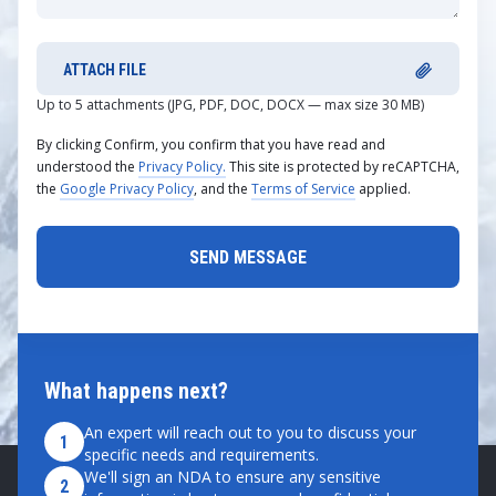
ATTACH FILE
Up to 5 attachments (JPG, PDF, DOC, DOCX — max size 30 MB)
By clicking Confirm, you confirm that you have read and
understood the
Privacy Policy.
This site is protected by reCAPTCHA,
the
Google Privacy Policy
, and the
Terms of Service
applied.
What happens next?
An expert will reach out to you to discuss your
1
specific needs and requirements.
We'll sign an NDA to ensure any sensitive
2