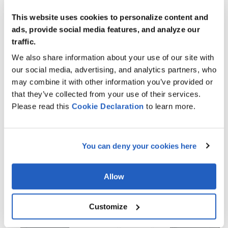
This website uses cookies to personalize content and
ads, provide social media features, and analyze our
traffic.
We also share information about your use of our site with
our social media, advertising, and analytics partners, who
may combine it with other information you’ve provided or
that they’ve collected from your use of their services.
Please read this
Cookie
Declaration
to learn more.
Funciones de edición masiva
Permite gestionar eficazmente la información de los
You can deny your cookies here
proveedores y los detalles de los eventos,
mejorando la eficiencia del proceso.
Allow
Customize