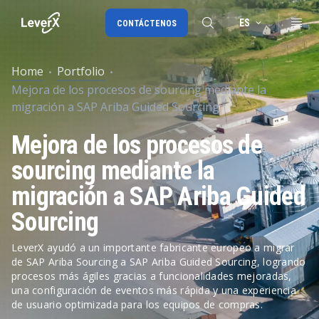
ES
CONTÁCTENOS
Home
Portfolio
Mejora de los procesos de sourcing mediante la
Migración a SAP S/4HANA
migración a SAP Ariba Guided Sourcing
RISE with SAP
Mejora de los procesos de
SAP Ariba
sourcing mediante la
Cadena de Suministro Digital
migración a SAP Ariba Guided
Sourcing
LeverX ayudó a un importante fabricante europeo a migrar
de SAP Ariba Sourcing a SAP Ariba Guided Sourcing, logrando
procesos más ágiles gracias a funcionalidades mejoradas,
una configuración de eventos más rápida y una experiencia
de usuario optimizada para los equipos de compras.