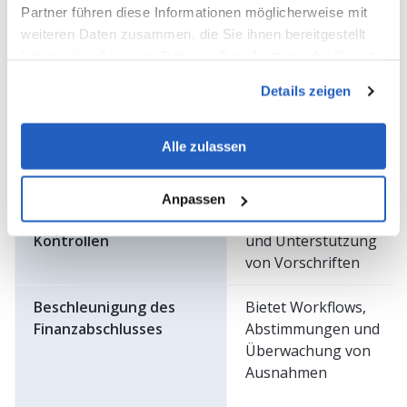
Partner führen diese Informationen möglicherweise mit
und aktualisierte
weiteren Daten zusammen, die Sie ihnen bereitgestellt
Steuersätze an
haben oder die sie im Rahmen Ihrer Nutzung der Dienste
gesammelt haben.
Handhabung mehrerer
Unterstützt parallele
Details zeigen
Währungen
Bewertungen und
Umrechnungen
Alle zulassen
Einhaltung von
Bietet Prüfpfade,
Anpassen
Vorschriften und
Genehmigungsregeln
Kontrollen
und Unterstützung
von Vorschriften
Beschleunigung des
Bietet Workflows,
Finanzabschlusses
Abstimmungen und
Überwachung von
Ausnahmen