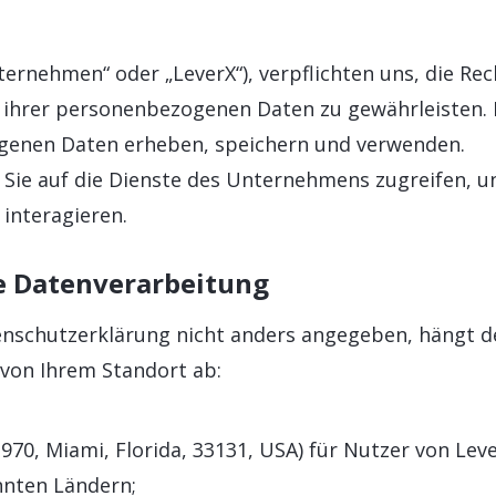
SAP BTP ABAP Environment
KÜNSTLIC
Support und Wartung für Ihre SAP-Lösungen
Reibungslose
SAP Fiori
SAP AI Se
SAP-Lizenzen
SAP Fiori
INTEGRATION
ernehmen“ oder „LeverX“), verpflichten uns, die Rec
SAP AI C
Beratung, Auswahl und Vertrieb von SAP-Lizenzen
Intuitive Be
SAP Integration Suite
t ihrer personenbezogenen Daten zu gewährleisten.
ogenen Daten erheben, speichern und verwenden.
 Sie auf die Dienste des Unternehmens zugreifen, 
interagieren.
ie Datenverarbeitung
tenschutzerklärung nicht anders angegeben, hängt de
 von Ihrem Standort ab:
 1970, Miami, Florida, 33131, USA) für Nutzer von Leve
nnten Ländern;