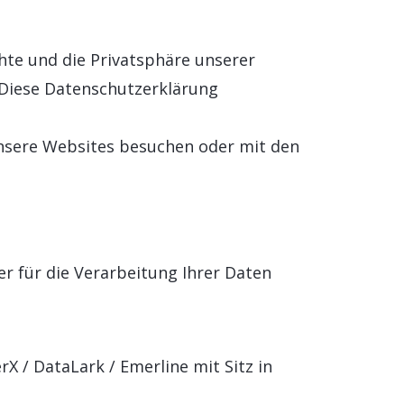
HE INTELLIGENZ
r Betrieb Ihrer SAP-Systemlandschaft
rvices
hte und die Privatsphäre unserer
ore & AI Launchpad
nutzererlebnisse mit SAP Fiori gestalten
 Diese Datenschutzerklärung
unsere Websites besuchen oder mit den
r für die Verarbeitung Ihrer Daten
rX / DataLark / Emerline mit Sitz in