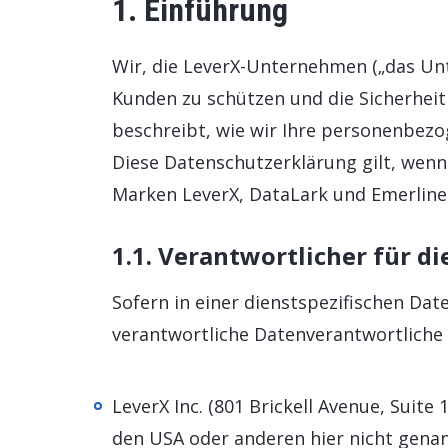
1. Einführung
Personalmanagement
Wir, die LeverX-Unternehmen („das Unt
Daten und Analysen
Kunden zu schützen und die Sicherhei
Nachhaltigkeitslösungen
beschreibt, wie wir Ihre personenbez
Diese Datenschutzerklärung gilt, wenn
Marken LeverX, DataLark und Emerline 
1.1. Verantwortlicher für d
Sofern in einer dienstspezifischen Da
verantwortliche Datenverantwortliche
LeverX Inc. (801 Brickell Avenue, Suite
den USA oder anderen hier nicht gena