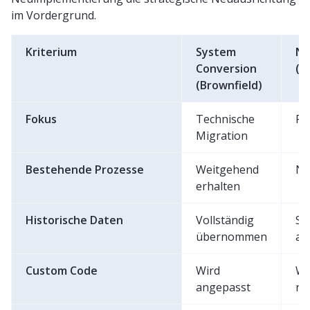
im Vordergrund.
Kriterium
System
Ne
Conversion
(G
(Brownfield)
Fokus
Technische
Pr
Migration
Bestehende Prozesse
Weitgehend
Ne
erhalten
Historische Daten
Vollständig
Se
übernommen
au
Custom Code
Wird
Wi
angepasst
ne