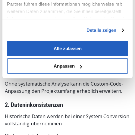
Partner führen diese Informationen möglicherweise mit
Viele SAP ECC-Systeme enthalten über Jahre
weiteren Daten zusammen, die Sie ihnen bereitgestellt
gewachsene Eigenentwicklungen.
haben oder die sie im Rahmen Ihrer Nutzung der Dienste
gesammelt haben.
Typische Risiken:
Details zeigen
Nicht kompatibler Custom Code
Alle zulassen
Fehlende Dokumentation
Abhängigkeiten zu Drittsystemen
Anpassen
Hoher Anpassungsaufwand
Ohne systematische Analyse kann die Custom-Code-
Anpassung den Projektumfang erheblich erweitern.
2. Dateninkonsistenzen
Historische Daten werden bei einer System Conversion
vollständig übernommen.