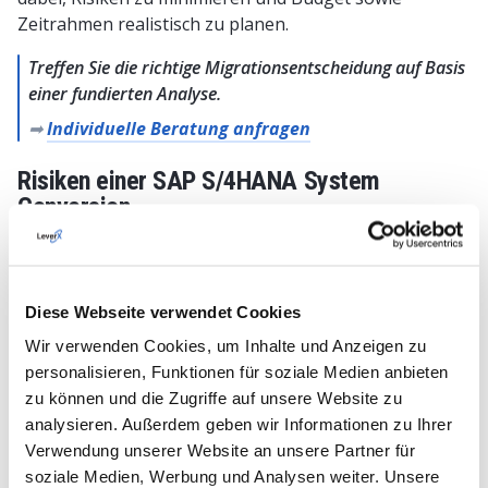
Zeitrahmen realistisch zu planen.
Treffen Sie die richtige Migrationsentscheidung auf Basis
einer fundierten Analyse.
➡
Individuelle Beratung anfragen
Risiken einer SAP S/4HANA System
Conversion
Obwohl die System Conversion als risikoärmer gilt als
eine vollständige Neuimplementierung, bestehen
dennoch spezifische Herausforderungen, die frühzeitig
Diese Webseite verwendet Cookies
berücksichtigt werden sollten.
Wir verwenden Cookies, um Inhalte und Anzeigen zu
Eine unzureichende Vorbereitung kann zu
personalisieren, Funktionen für soziale Medien anbieten
Verzögerungen, Budgetüberschreitungen oder
zu können und die Zugriffe auf unsere Website zu
operativen Störungen führen.
analysieren. Außerdem geben wir Informationen zu Ihrer
Verwendung unserer Website an unsere Partner für
1. Unterschätzter Custom Code
soziale Medien, Werbung und Analysen weiter. Unsere