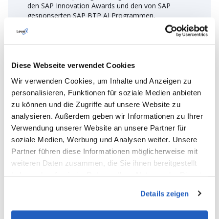
den SAP Innovation Awards und den von SAP
gesponserten SAP BTP AI Programmen.
Diese Webseite verwendet Cookies
Wir verwenden Cookies, um Inhalte und Anzeigen zu
personalisieren, Funktionen für soziale Medien anbieten
zu können und die Zugriffe auf unsere Website zu
analysieren. Außerdem geben wir Informationen zu Ihrer
Verwendung unserer Website an unsere Partner für
soziale Medien, Werbung und Analysen weiter. Unsere
Rasche Projektinitiierung und -
Partner führen diese Informationen möglicherweise mit
umsetzung
weiteren Daten zusammen, die Sie ihnen bereitgestellt
haben oder die sie im Rahmen Ihrer Nutzung der Dienste
LeverX verfolgt eine Startup-Mentalität, um Projekte
gesammelt haben.
schnell zu initiieren und zu implementieren, kritische
Details zeigen
Anwendungsfälle zu priorisieren und schnell
Prototypen von Minimum Valuable Products (MVPs)
zu entwickeln, um enge Fristen einzuhalten. Mit