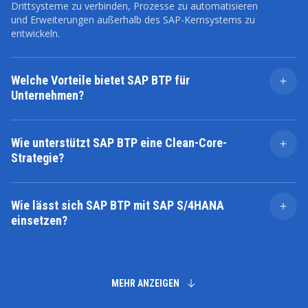
Drittsysteme zu verbinden, Prozesse zu automatisieren
und Erweiterungen außerhalb des SAP-Kernsystems zu
entwickeln.
Welche Vorteile bietet SAP BTP für
Unternehmen?
SAP BTP hilft Unternehmen, fragmentierte
Systemlandschaften zu verbinden, manuelle Prozesse
Wie unterstützt SAP BTP eine Clean-Core-
zu reduzieren und Daten zentral nutzbar zu machen.
Strategie?
Gleichzeitig können neue Anwendungen und
Funktionen schneller umgesetzt werden, ohne
SAP BTP ermöglicht Side-by-Side Extensions außerhalb
bestehende SAP-Kernsysteme unnötig zu verändern.
des SAP-S/4HANA-Kerns. Dadurch können
Wie lässt sich SAP BTP mit SAP S/4HANA
Unternehmen individuelle Anforderungen umsetzen und
einsetzen?
gleichzeitig die Updatefähigkeit, Wartbarkeit und
Standardnähe ihres ERP-Systems verbessern.
SAP BTP ergänzt SAP S/4HANA durch Integrationen,
individuelle Anwendungen, Workflows,
Datenplattformen und AI-Funktionen. Die Plattform
kann sowohl während einer S/4HANA-Transformation
MEHR ANZEIGEN
als auch zur Erweiterung einer bereits produktiven