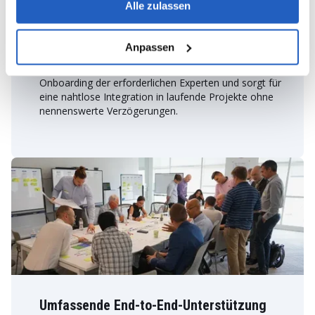
Alle zulassen
unserer umfassenden Erfahrung in der Entwicklung
von End-to-End-Lösungen mit modernen Cloud- und
nativen Technologien sorgen wir außerdem für eine
Anpassen
schnelle und qualitativ hochwertige Implementierung
von SAP BTP Services. LeverX beschleunigt auch das
Onboarding der erforderlichen Experten und sorgt für
eine nahtlose Integration in laufende Projekte ohne
nennenswerte Verzögerungen.
Umfassende End-to-End-Unterstützung