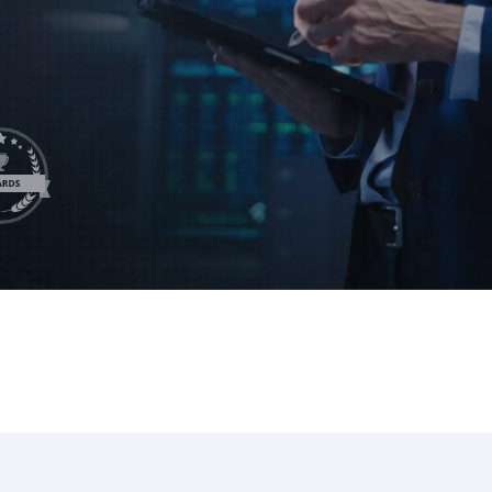
LeverX' Fiori-tjänster
INTEGRATION
SAP AI C
SAP Integration Suite