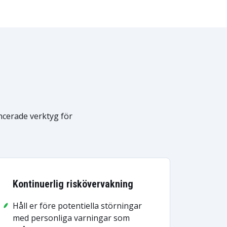
ncerade verktyg för
Kontinuerlig riskövervakning
Håll er före potentiella störningar
med personliga varningar som