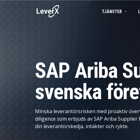
TJÄNSTER
SAP-TJÄNSTER
BUSINESS TECHNOLOGY PLATFORM
FRAMGÅNGSBERÄTTELSER
SAP-konsulttjän
APPLIKATIONSTJÄNSTER
SAP S/4HANA-LÖSNINGAR
PRODUKTER
SAP Ariba
SAP Ariba Su
SAP EWM
Produktlivscykelhantering
SAP I MOLNET
Försörjningskedjehantering
svenska före
ARTIFICIELL INTELLIGENS (AI)
Spend Management
Ekonomistyrning
Minska leverantörsrisken med proaktiv öve
Marknadsföring och försäljning
diligence som erbjuds av SAP Ariba Supplier 
din leverantörskedja, intäkter och rykte.
Asset Management