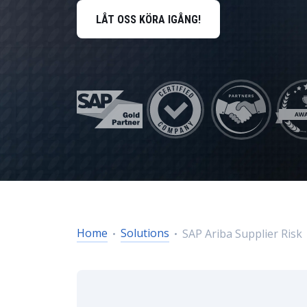
HR Management
LÅT OSS KÖRA IGÅNG!
Data och analys
Hållbarhetslösningar
Trygghet och tillit
Home
Solutions
SAP Ariba Supplier Risk