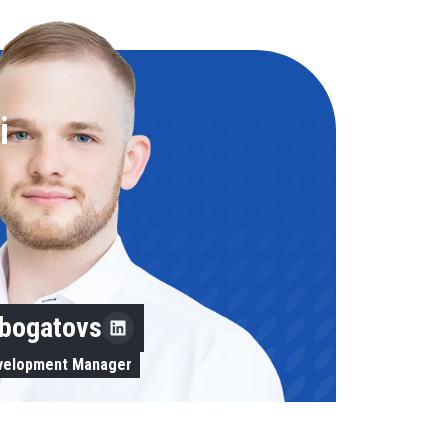
i
obogatovs
evelopment Manager