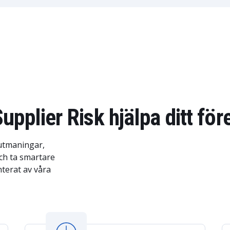
pplier Risk hjälpa ditt för
utmaningar,
ch ta smartare
terat av våra