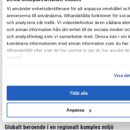
Med regelverk som Corporate Sustainability Reporting
Vi använder enhetsidentifierare för att anpassa innehållet oc
Directive (CSRD) och kommande krav på due diligence i
annonserna till användarna, tillhandahålla funktioner för soci
leveranskedjor är transparens inte längre frivillig.
och analysera vår trafik. Vi vidarebefordrar även sådana ident
Informationen måste vara strukturerad, konsekvent
och annan information från din enhet till de sociala medier o
och möjlig att verifiera.
och analysföretag som vi samarbetar med. Dessa kan i sin t
kombinera informationen med annan information som du har
Det innebär att företag behöver ha kontroll över:
tillhandahållit eller som de har samlat in när du har använt d
tjänster.
Var råmaterial och komponenter kommer ifrån
Hur leverantörer bedriver sin verksamhet
Visa det
Om processer och leverantörsnätverk uppfyller ESG-
relaterade krav
Tillåt alla
När denna insyn saknas blir det betydligt svårare att
säkerställa regelefterlevnad och bygga förtroende hos
Anpassa
kunder, myndigheter och andra intressenter.
Globalt beroende i en regionalt komplex miljö