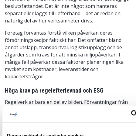
beslutsfattandet. Det är inte något som hanteras
separat eller läggs till i efterhand – det är redan en
naturlig del av hur verksamheter drivs.
Företag förväntas förstå vilken påverkan deras
försörjningskedjor faktiskt har. Det omfattar bland
annat utsläpp, transportval, logistikupplägg och de
åtgärder som krävs för att minska miljöpåverkan. I
många fall påverkar dessa faktorer planeringen lika
mycket som kostnader, leveranstider och
kapacitetsfrågor.
Höga krav på regelefterlevnad och ESG
Regelverk är bara en del av bilden. Förväntningar från
kunder, investerare och affärspartners spelar en lika
stor roll. Företag förväntas kunna visa hur deras
försörjningskedjor fungerar i praktiken och kunna
dokumentera detta på ett transparent sätt.
Denna webbplats använder cookies