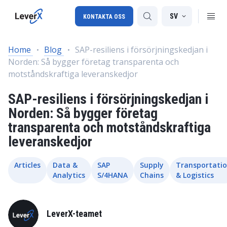
SV
KONTAKTA OSS
Home
Blog
SAP-resiliens i försörjningskedjan i
Norden: Så bygger företag transparenta och
SAP-konsulttjänster
motståndskraftiga leveranskedjor
SAP Ariba
SAP-resiliens i försörjningskedjan i
SAP EWM
Norden: Så bygger företag
transparenta och motståndskraftiga
leveranskedjor
Articles
Data &
SAP
Supply
Transportati
Analytics
S/4HANA
Chains
& Logistics
LeverX-teamet