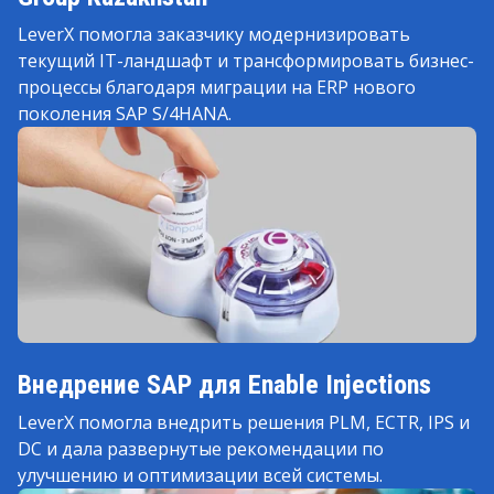
LeverX помогла заказчику модернизировать
текущий IT-ландшафт и трансформировать бизнес-
процессы благодаря миграции на ERP нового
поколения SAP S/4HANA.
Внедрение SAP для Enable Injections
LeverX помогла внедрить решения PLM, ECTR, IPS и
DC и дала развернутые рекомендации по
улучшению и оптимизации всей системы.