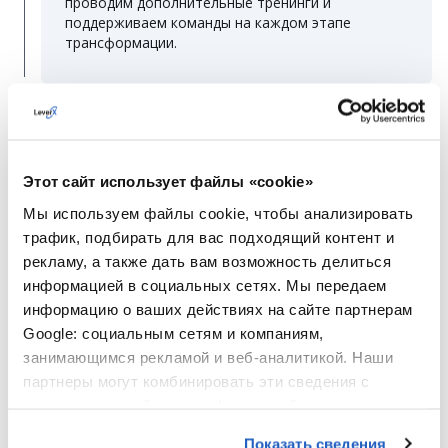
проводим дополнительные тренинги и
поддерживаем команды на каждом этапе
трансформации.
Этот сайт использует файлы «cookie»
Мы используем файлы cookie, чтобы анализировать
трафик, подбирать для вас подходящий контент и
рекламу, а также дать вам возможность делиться
информацией в социальных сетях. Мы передаем
информацию о ваших действиях на сайте партнерам
Google: социальным сетям и компаниям,
занимающимся рекламой и веб-аналитикой. Наши
Elizaveta Koritko
партнеры могут комбинировать эти сведения с
предоставленной вами информацией, а также
Business Development Executive
данными, которые они получили при использовании
Показать сведения