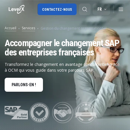
FR
CONTACTEZ-NOUS
Accueil
Services
Gestion du changement organisationnel
SAP S/4HANA migration
Accompagner le changement SAP
des entreprises françaises
SAP Ariba
Digital Supply Chain
Transformez le changement en avantage concurrentiel grâce
à OCM qui vous guide dans votre parcours SAP.
PARLONS-EN !