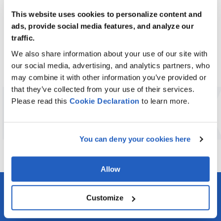
changement ait un impact mesurable à long terme.
This website uses cookies to personalize content and
ads, provide social media features, and analyze our
traffic.
We also share information about your use of our site with
our social media, advertising, and analytics partners, who
Donnez à votre personnel les moyens
LEVER
may combine it with other information you’ve provided or
d'accepter le changement - et non d'y
that they’ve collected from your use of their services.
résister
Please read this
Cookie
Declaration
to learn more.
PLANIFIER UN APPEL
You can deny your cookies here
Allow
Customize
Pourquoi LeverX ?