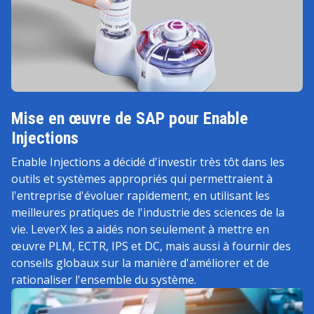
Mise en œuvre de SAP pour Enable
Injections
Enable Injections a décidé d'investir très tôt dans les
outils et systèmes appropriés qui permettraient à
l'entreprise d'évoluer rapidement, en utilisant les
meilleures pratiques de l'industrie des sciences de la
vie. LeverX les a aidés non seulement à mettre en
œuvre PLM, ECTR, IPS et DC, mais aussi à fournir des
conseils globaux sur la manière d'améliorer et de
rationaliser l'ensemble du système.