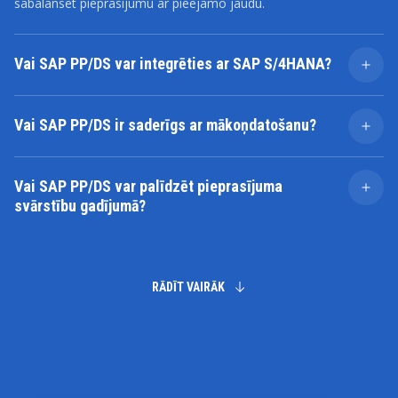
sabalansēt pieprasījumu ar pieejamo jaudu.
Vai SAP PP/DS var integrēties ar SAP S/4HANA?
Jā, SAP PP/DS integrējas ar SAP S/4HANA, nodrošinot
vienotus plānošanas procesus un datu sinhronizāciju
Vai SAP PP/DS ir saderīgs ar mākoņdatošanu?
ražošanas un biznesa operācijās.
SAP PP/DS var izvietot lokāli vai mākonī, ļaujot
uzņēmumiem izvēlēties savām vajadzībām
Vai SAP PP/DS var palīdzēt pieprasījuma
piemērotāko izvietošanas iespēju.
svārstību gadījumā?
Jā, SAP PP/DS piedāvā pieprasījuma plānošanas
iespējas, kas palīdz ražotājiem pielāgot ražošanas
grafikus atbilstoši mainīgajam klientu pieprasījumam.
RĀDĪT VAIRĀK