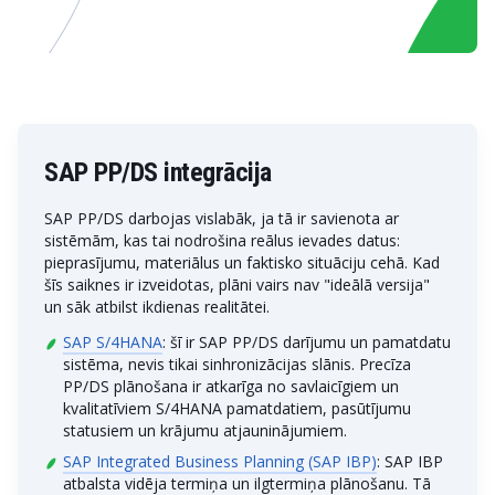
SAP PP/DS integrācija
SAP PP/DS darbojas vislabāk, ja tā ir savienota ar
sistēmām, kas tai nodrošina reālus ievades datus:
pieprasījumu, materiālus un faktisko situāciju cehā. Kad
šīs saiknes ir izveidotas, plāni vairs nav "ideālā versija"
un sāk atbilst ikdienas realitātei.
SAP S/4HANA
: šī ir SAP PP/DS darījumu un pamatdatu
sistēma, nevis tikai sinhronizācijas slānis. Precīza
PP/DS plānošana ir atkarīga no savlaicīgiem un
kvalitatīviem S/4HANA pamatdatiem, pasūtījumu
statusiem un krājumu atjauninājumiem.
SAP Integrated Business Planning (SAP IBP)
: SAP IBP
atbalsta vidēja termiņa un ilgtermiņa plānošanu. Tā