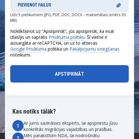
PIEVIENOT FAILUS
Līdz 5 pielikumiem (JPG, PDF, DOC, DOCX – maksimālais izmērs 30
MB)
Noklikšķinot uz “Apstiprināt”, jūs apstiprināt, ka esat
izlasījis un sapratis
Privātuma politiku
. Šī vietne ir
aizsargāta ar reCAPTCHA, un uz to attiecas
Google Privātuma
politika un
Pakalpojumu sniegšanas
noteikumi.
Kas notiks tālāk?
Ar jums sazināsies eksperts, lai apspriestu jūsu
1
konkrētās migrācijas vajadzības un prasības.
Mēs parakstīsim NDA, lai nodrošinātu
2