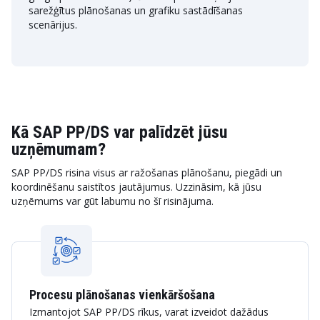
sarežģītus plānošanas un grafiku sastādīšanas
scenārijus.
Kā SAP PP/DS var palīdzēt jūsu
uzņēmumam?
SAP PP/DS risina visus ar ražošanas plānošanu, piegādi un
koordinēšanu saistītos jautājumus. Uzzināsim, kā jūsu
uzņēmums var gūt labumu no šī risinājuma.
Procesu plānošanas vienkāršošana
Izmantojot SAP PP/DS rīkus, varat izveidot dažādus