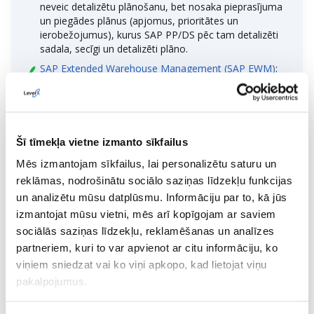
neveic detalizētu plānošanu, bet nosaka pieprasījuma
un piegādes plānus (apjomus, prioritātes un
ierobežojumus), kurus SAP PP/DS pēc tam detalizēti
sadala, secīgi un detalizēti plāno.
SAP Extended Warehouse Management (SAP EWM)
:
Palīdz noliktavai sinhronizēties ar ražošanu. Materiāli
tiek savlaicīgi izvietoti, tāpēc līnija nestāv un negaida.
SAP Manufacturing Execution System (SAP MES
): SAP
MES gandrīz reāllaika izpildes atjauninājumus ievada
Šī tīmekļa vietne izmanto sīkfailus
plānošanā, lai PP/DS varētu ātri mainīt grafiku, ja
ražošana paslīd, apstājas vai mainās - ne tikai
Mēs izmantojam sīkfailus, lai personalizētu saturu un
nākamajā ikdienas plānošanas ciklā.
reklāmas, nodrošinātu sociālo saziņas līdzekļu funkcijas
SAP Quality Management (SAP QM)
: Tā nosaka
un analizētu mūsu datplūsmu. Informāciju par to, kā jūs
reālos ierobežojumus, ar kuriem PP/DS ir jāstrādā, un
izmantojat mūsu vietni, mēs arī kopīgojam ar saviem
ietekmē to, ko PP/DS var plānot, atjauninot
sociālās saziņas līdzekļu, reklamēšanas un analīzes
pieejamību, piemēram, kvalitātes aizturējumus,
izmantošanas lēmumus vai bloķētos krājumus,
partneriem, kuri to var apvienot ar citu informāciju, ko
nodrošinot, ka grafiks atspoguļo reālos
viņiem sniedzat vai ko viņi apkopo, kad lietojat viņu
ierobežojumus.
pakalpojumus.