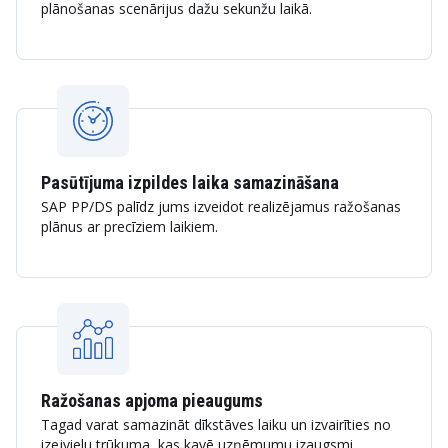
plānošanas scenārijus dažu sekunžu laikā.
Pasūtījuma izpildes laika samazināšana
SAP PP/DS palīdz jums izveidot realizējamus ražošanas
plānus ar precīziem laikiem.
Ražošanas apjoma pieaugums
Tagad varat samazināt dīkstāves laiku un izvairīties no
izejvielu trūkuma, kas kavē uzņēmumu izaugsmi.