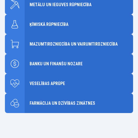
METĀLU UN IEGUVES RŪPNIECĪBA
ĶĪMISKĀ RŪPNIECĪBA
MAZUMTIRDZNIECĪBA UN VAIRUMTIRDZNIECĪBA
BANKU UN FINANŠU NOZARE
VESELĪBAS APRŪPE
FARMĀCIJA UN DZĪVĪBAS ZINĀTNES