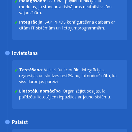
Pielāgošana
: Izstrādāt papildu funkcijas un
moduļus, ja standarta risinājums neatbilst visām
vajadzībām.
Integrācija
: SAP PP/DS konfigurēšana darbam ar
citām IT sistēmām un lietojumprogrammām.
Izvietošana
Testēšana
: Veiciet funkcionālo, integrācijas,
regresijas un slodzes testēšanu, lai nodrošinātu, ka
viss darbojas pareizi.
Lietotāju apmācība
: Organizējiet sesijas, lai
palīdzētu lietotājiem iepazīties ar jauno sistēmu.
Palaist