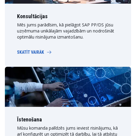
Konsultācijas
Mēs jums parādīsim, kā pielāgot SAP PP/DS jūsu
uzņēmuma unikālajām vajadzībām un nodrošināt
optimālu risinājuma izmantošanu.
SKATĪT VAIRĀK
Īstenošana
Mūsu komanda palīdzēs jums ieviest risinājumu, kā
arī konfigurēt un optimizēt tā darbību, lai tā atbilstu