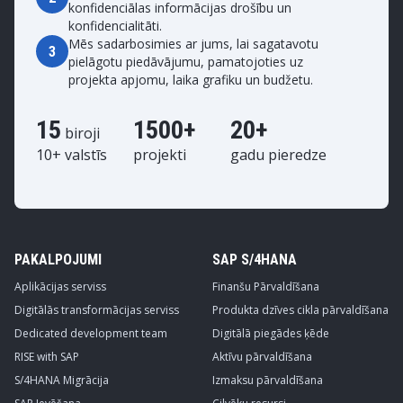
konfidenciālas informācijas drošību un
konfidencialitāti.
Mēs sadarbosimies ar jums, lai sagatavotu
3
pielāgotu piedāvājumu, pamatojoties uz
projekta apjomu, laika grafiku un budžetu.
15
1500+
20+
biroji
10+ valstīs
projekti
gadu pieredze
PAKALPOJUMI
SAP S/4HANA
Aplikācijas serviss
Finanšu Pārvaldīšana
Digitālās transformācijas serviss
Produkta dzīves cikla pārvaldīšana
Dedicated development team
Digitālā piegādes ķēde
RISE with SAP
Aktīvu pārvaldīšana
S/4HANA Migrācija
Izmaksu pārvaldīšana