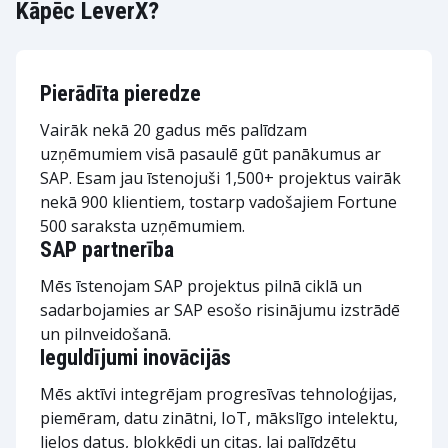
Kāpēc LeverX?
Pierādīta pieredze
Vairāk nekā 20 gadus mēs palīdzam
uzņēmumiem visā pasaulē gūt panākumus ar
SAP. Esam jau īstenojuši 1,500+ projektus vairāk
nekā 900 klientiem, tostarp vadošajiem Fortune
500 saraksta uzņēmumiem.
SAP partnerība
Mēs īstenojam SAP projektus pilnā ciklā un
sadarbojamies ar SAP esošo risinājumu izstrādē
un pilnveidošanā.
Ieguldījumi inovācijās
Mēs aktīvi integrējam progresīvas tehnoloģijas,
piemēram, datu zinātni, IoT, mākslīgo intelektu,
lielos datus, blokķēdi un citas, lai palīdzētu