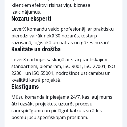
klientiem efektīvi risināt viņu biznesa
izaicinājumus.
Nozaru eksperti
LeverX komandu veido profesionāļi ar praktisku
pieredzi vairāk nekā 30 nozarēs, tostarp
ražošanā, loģistikā un naftas un gāzes nozarē.
Kvalitāte un drošība
LeverX darbojas saskaņā ar starptautiskajiem
standartiem, piemēram, ISO 9001, ISO 27001, ISO
22301 un ISO 55001, nodrošinot uzticamību un
kvalitāti katrā projektā.
Elastīgums
Mūsu komanda ir pieejama 24/7, kas ļauj mums
ātri uzsākt projektus, uzturēt procesu
caurspīdīgumu un pielāgot katru izstrādes
posmu jūsu specifiskajām prasībām.