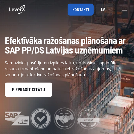
LV
KONTAKTI
Efektīvāka ražošanas plānošana ar
SAP PP/DS Latvijas uzņēmumiem
Samaziniet pasūtījumu izpildes laiku, nodrošiniet optimālu
resursu izmantošanu un palieliniet ražošanas apjomus,
izmantojot efektīvu ražošanas plānošanu.
PIEPRASĪT CITĀTU
Produktu plānošanas t
Detalizēta plānošana Plānošanas
padomes saskarne