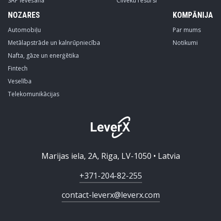
SAP Ievēšana
Cilvēku resursi
NOZARES
KOMPĀNIJA
Automobiļu
Par mums
Metālapstrāde un kalnrūpniecība
Notikumi
Nafta, gāze un enerģētika
Fintech
Veselība
Telekomunikācijas
Marijas iela, 2A, Riga, LV-1050 • Latvia
+371-204-82-255
contact-leverx@leverx.com