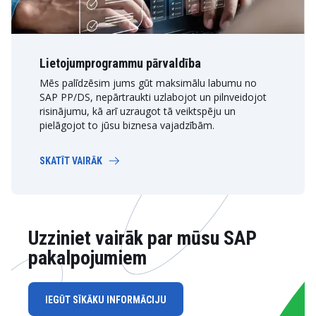
Lietojumprogrammu pārvaldība
Mēs palīdzēsim jums gūt maksimālu labumu no
SAP PP/DS, nepārtraukti uzlabojot un pilnveidojot
risinājumu, kā arī uzraugot tā veiktspēju un
pielāgojot to jūsu biznesa vajadzībām.
SKATĪT VAIRĀK
Uzziniet vairāk par mūsu SAP
pakalpojumiem
IEGŪT SĪKĀKU INFORMĀCIJU