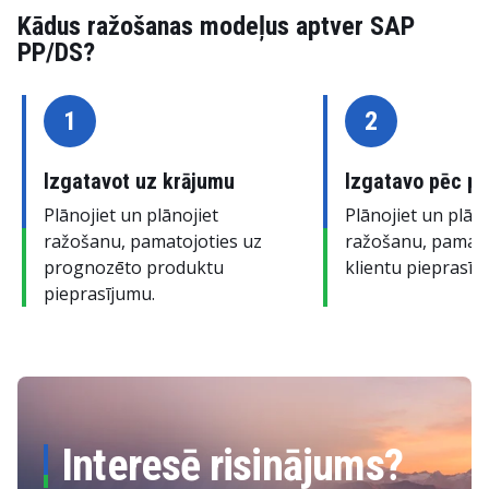
Kādus ražošanas modeļus aptver SAP
PP/DS?
1
2
Izgatavot uz krājumu
Izgatavo pēc p
Plānojiet un plānojiet
Plānojiet un plāno
ražošanu, pamatojoties uz
ražošanu, pamato
prognozēto produktu
klientu pieprasīj
pieprasījumu.
Interesē risinājums?