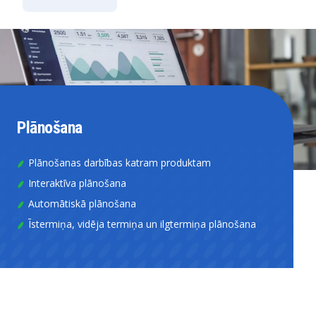
Plānošana
Plānošanas darbības katram produktam
Interaktīva plānošana
Automātiskā plānošana
Īstermiņa, vidēja termiņa un ilgtermiņa plānošana