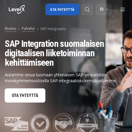
FI
OTA YHTEYTTÄ
Etusivu
Palvelut
SAP-integraatio
SAP-tuki
SAP Integration suomalaisen
digitaalisen liiketoiminnan
SAP-konsultointi
kehittämiseen
SAP Ariba
SAP EWM
Autamme sinua luomaan yhtenäisen SAP-ympäristön
monikymmenvuotisella SAP-integraatiokokemuksellamme.
OTA YHTEYTTÄ