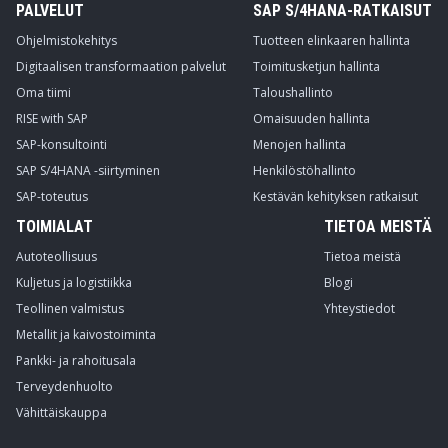
PALVELUT
SAP S/4HANA-RATKAISUT
Ohjelmistokehitys
Tuotteen elinkaaren hallinta
Digitaalisen transformaation palvelut
Toimitusketjun hallinta
Oma tiimi
Taloushallinto
RISE with SAP
Omaisuuden hallinta
SAP-konsultointi
Menojen hallinta
SAP S/4HANA -siirtyminen
Henkilöstöhallinto
SAP-toteutus
Kestävän kehityksen ratkaisut
TOIMIALAT
TIETOA MEISTÄ
Autoteollisuus
Tietoa meistä
Kuljetus ja logistiikka
Blogi
Teollinen valmistus
Yhteystiedot
Metallit ja kaivostoiminta
Pankki- ja rahoitusala
Terveydenhuolto
Vähittäiskauppa