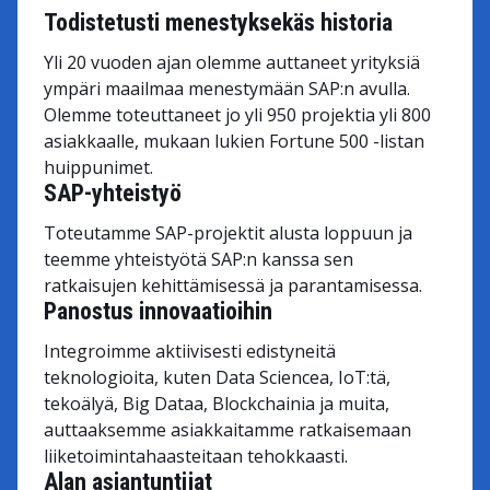
Todistetusti menestyksekäs historia
Yli 20 vuoden ajan olemme auttaneet yrityksiä
ympäri maailmaa menestymään SAP:n avulla.
Olemme toteuttaneet jo yli 950 projektia yli 800
asiakkaalle, mukaan lukien Fortune 500 -listan
huippunimet.
SAP-yhteistyö
Toteutamme SAP-projektit alusta loppuun ja
teemme yhteistyötä SAP:n kanssa sen
ratkaisujen kehittämisessä ja parantamisessa.
Panostus innovaatioihin
Integroimme aktiivisesti edistyneitä
teknologioita, kuten Data Sciencea, IoT:tä,
tekoälyä, Big Dataa, Blockchainia ja muita,
auttaaksemme asiakkaitamme ratkaisemaan
liiketoimintahaasteitaan tehokkaasti.
Alan asiantuntijat