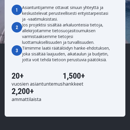
Asiantuntijamme ottavat sinuun yhteyttä ja
1
keskustelevat perusteellisesti erityistarpeistasi
ja -vaatimuksistasi.
Jos projektisi sisältää arkaluonteisia tietoja,
2
allekirjoitamme tietosuojasitoumuksen
varmistaaksemme tietojesi
luottamuksellisuuden ja turvallisuuden.
Tiimimme laatii räätälöidyn hanke-ehdotuksen,
3
joka sisältää laajuuden, aikataulun ja budjetin,
jotta voit tehdä tietoon perustuvia päätöksiä.
20+
1,500+
vuosien asiantuntemus
hankkeet
2,200+
ammattilaista