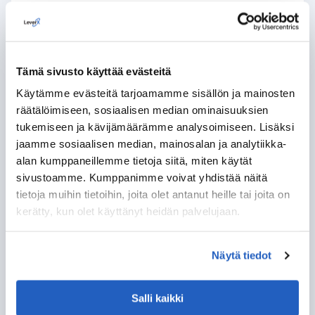
Tutustu LeverX DataLarkiin, omaan ratkaisuumme, joka
auttaa tekemään datan migraatiosta ja integraatiosta
helppoa kuin ABC. Tarpeidesi mukaan DataLark voi:
Käsitellä datan migraation, integraation,
Tämä sivusto käyttää evästeitä
muuntamisen ja validoinnin.
Tuoda dataa tiedostoista, tietokantajärjestelmistä,
Käytämme evästeitä tarjoamamme sisällön ja mainosten
sovelluksista, pilvipalveluista, viestijonoista ja
räätälöimiseen, sosiaalisen median ominaisuuksien
muualta.
tukemiseen ja kävijämäärämme analysoimiseen. Lisäksi
Käsitellä saumattomasti WMS-, MES-, verkkokauppa-,
jaamme sosiaalisen median, mainosalan ja analytiikka-
HR- ja monia muita järjestelmiä.
alan kumppaneillemme tietoja siitä, miten käytät
Automatisoida tapahtuma- tai aikataulupohjaisia
sivustoamme. Kumppanimme voivat yhdistää näitä
prosesseja.
tietoja muihin tietoihin, joita olet antanut heille tai joita on
kerätty, kun olet käyttänyt heidän palvelujaan.
KÄYTÄ DATALARKIA SUJUVAN SAP-
INTEGRAATION
Näytä tiedot
MAHDOLLISTAMISEKSI
Salli kaikki
KESKUSTELE ASIANTUNTIJAN KANSSA