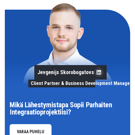
Jevgenijs Skorobogatovs
Client Partner & Business Development Manager
Mikä Lähestymistapa Sopii Parhaiten
Integraatioprojektiisi?
VARAA PUHELU