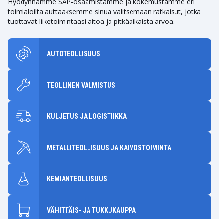
Hyödynnämme SAP-osaamistamme ja kokemustamme eri
toimialoilta auttaaksemme sinua valitsemaan ratkaisut, jotka
tuottavat liiketoimintaasi aitoa ja pitkäaikaista arvoa.
AUTOTEOLLISUUS
TEOLLINEN VALMISTUS
KULJETUS JA LOGISTIIKKA
METALLITEOLLISUUS JA KAIVOSTOIMINTA
KEMIANTEOLLISUUS
VÄHITTÄIS- JA TUKKUKAUPPA