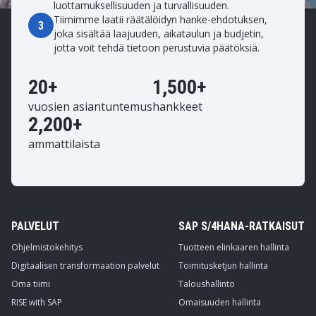
luottamuksellisuuden ja turvallisuuden.
Tiimimme laatii räätälöidyn hanke-ehdotuksen,
3
joka sisältää laajuuden, aikataulun ja budjetin,
jotta voit tehdä tietoon perustuvia päätöksiä.
20+
1,500+
vuosien asiantuntemus
hankkeet
2,200+
ammattilaista
PALVELUT
SAP S/4HANA-RATKAISUT
Ohjelmistokehitys
Tuotteen elinkaaren hallinta
Digitaalisen transformaation palvelut
Toimitusketjun hallinta
Oma tiimi
Taloushallinto
RISE with SAP
Omaisuuden hallinta