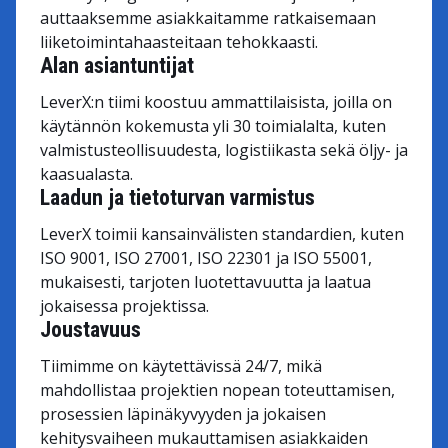
auttaaksemme asiakkaitamme ratkaisemaan
liiketoimintahaasteitaan tehokkaasti.
Alan asiantuntijat
LeverX:n tiimi koostuu ammattilaisista, joilla on
käytännön kokemusta yli 30 toimialalta, kuten
valmistusteollisuudesta, logistiikasta sekä öljy- ja
kaasualasta.
Laadun ja tietoturvan varmistus
LeverX toimii kansainvälisten standardien, kuten
ISO 9001, ISO 27001, ISO 22301 ja ISO 55001,
mukaisesti, tarjoten luotettavuutta ja laatua
jokaisessa projektissa.
Joustavuus
Tiimimme on käytettävissä 24/7, mikä
mahdollistaa projektien nopean toteuttamisen,
prosessien läpinäkyvyyden ja jokaisen
kehitysvaiheen mukauttamisen asiakkaiden