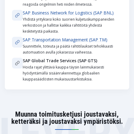
reagoida ongelmiin heti niiden ilmetessä.
SAP Business Network for Logistics (SAP BNL)
Yhdistä yrityksesi koko suorien kuljetuskumppaneiden
verkostoon ja hallitse kaikkia rahtitöitä yhdestä
keskitetystä paikasta.
SAP Transportation Management (SAP TM)
Suunnittele, toteuta ja päätä rahtitilaukset tehokkaasti
automaation avulla jokaisessa vaiheessa.
SAP Global Trade Services (SAP GTS)
Hoida rajat ylittävä kauppa täysin lainmukaisesti
hyödyntämällä sisäänrakennettuja globaalien
kauppasäädösten mukaisuustarkistuksia.
Varastonhallinta
Toimitusketjun hallinta
Analytiikka ja seuranta
Asiakaskokemus
SAP-ratkaisut tehostavat varastotoimintoja:
SAP auttaa yrityksiä rakentamaan ketteriä ja kestäviä
SAP auttaa logistiikkayrityksiä tekemään parempia päätöksiä
SAP-ratkaisut auttavat logistiikkayrityksiä parantamaan
toimitusketjuja:
reaaliaikaisten oivallusten avulla:
asiakaspalvelua ja uskollisuutta:
Muunna toimitusketjusi joustavaksi,
Yhdistä saapuvat, lähtevät ja monimutkaiset
ketteräksi ja joustavaksi ympäristöksi.
varastointitoiminnot saumattomasti.
Ennakoivat näkymät kysynnän ja tarjonnan suunnitteluun.
Seuraa keskeisiä tapahtumia ja virstanpylväitä toiminnoissa.
Integroi logistiikka myynnin, kaupan ja asiakaspalvelun
Paranna pihan ja lastausalueen hallintaa sujuvampien
Täysi näkyvyys koko toimitusketjun hallintaan.
Ennusta ja ehkäise häiriöitä.
prosesseihin.
prosessien takaamiseksi.
Kestävyys ja vaatimustenmukaisuus materiaaleissa ja
Hyödynnä IoT- ja digitaalisen kaksosen teknologioita
Tarjoa asiakkaille reaaliaikainen näkyvyys tilauksiin ja