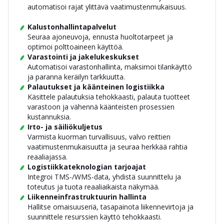
automatisoi rajat ylittävä vaatimustenmukaisuus.
Kalustonhallintapalvelut
Seuraa ajoneuvoja, ennusta huoltotarpeet ja
optimoi polttoaineen käyttöä.
Varastointi ja jakelukeskukset
Automatisoi varastonhallinta, maksimoi tilankäyttö
ja paranna keräilyn tarkkuutta.
Palautukset ja käänteinen logistiikka
Käsittele palautuksia tehokkaasti, palauta tuotteet
varastoon ja vähennä käänteisten prosessien
kustannuksia.
Irto- ja säiliökuljetus
Varmista kuorman turvallisuus, valvo reittien
vaatimustenmukaisuutta ja seuraa herkkää rahtia
reaaliajassa.
Logistiikkateknologian tarjoajat
Integroi TMS-/WMS-data, yhdistä suunnittelu ja
toteutus ja tuota reaaliaikaista näkymää.
Liikenneinfrastruktuurin hallinta
Hallitse omaisuuseriä, tasapainota liikennevirtoja ja
suunnittele resurssien käyttö tehokkaasti.