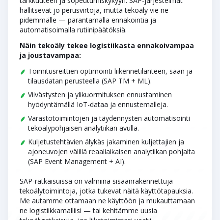
tarkkuuteen ja sopeutumiskykyyn. SAP-järjestelmät
SAP Build Process Automation
Sisällytä turvallisuus ja vaatimustenmukaisuus päivittäiseen
hallitsevat jo perusvirtoja, mutta tekoäly vie ne
Automatisoi sääntöpohjaiset, toistuvat varastotyöt —
toimintaan. Ratkaisu auttaa hallitsemaan vaarallisia aineita,
pidemmälle — parantamalla ennakointia ja
kuten toimistotehtävät — älykkäiden avustajien avulla,
seuraamaan työolosuhteita ja täyttämään
automatisoimalla rutiinipäätöksiä.
vapauttaen työntekijöiden aikaa monimutkaisempiin
ympäristösäädökset helposti.
Näin tekoäly tekee logistiikasta ennakoivampaa
tehtäviin.
ja joustavampaa:
Toimitusreittien optimointi liikennetilanteen, sään ja
tilausdatan perusteella (SAP TM + ML).
Viivästysten ja ylikuormituksen ennustaminen
hyödyntämällä IoT-dataa ja ennustemalleja.
Varastotoimintojen ja täydennysten automatisointi
tekoälypohjaisen analytiikan avulla.
Kuljetustehtävien älykäs jakaminen kuljettajien ja
ajoneuvojen välillä reaaliaikaisen analytiikan pohjalta
(SAP Event Management + AI).
SAP-ratkaisuissa on valmiina sisäänrakennettuja
tekoälytoimintoja, jotka tukevat näitä käyttötapauksia.
Me autamme ottamaan ne käyttöön ja mukauttamaan
ne logistiikkamalliisi — tai kehitämme uusia