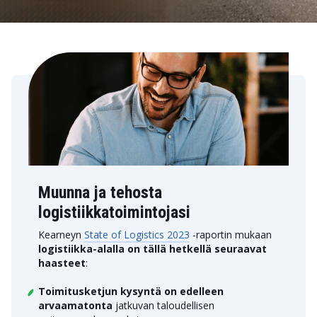
Muunna ja tehosta
logistiikkatoimintojasi
Kearneyn
State of Logistics 2023
-raportin mukaan
logistiikka-alalla on tällä hetkellä seuraavat
haasteet
:
Toimitusketjun kysyntä on edelleen
arvaamatonta
jatkuvan taloudellisen