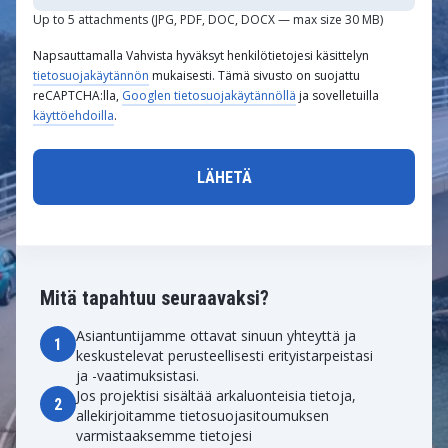
Up to 5 attachments (JPG, PDF, DOC, DOCX — max size 30 MB)
Napsauttamalla Vahvista hyväksyt henkilötietojesi käsittelyn
tietosuojakäytännön
mukaisesti. Tämä sivusto on suojattu
reCAPTCHA:lla,
Googlen tietosuojakäytännöllä
ja sovelletuilla
käyttöehdoilla
.
Mitä tapahtuu seuraavaksi?
Asiantuntijamme ottavat sinuun yhteyttä ja
1
keskustelevat perusteellisesti erityistarpeistasi
ja -vaatimuksistasi.
Jos projektisi sisältää arkaluonteisia tietoja,
2
allekirjoitamme tietosuojasitoumuksen
varmistaaksemme tietojesi