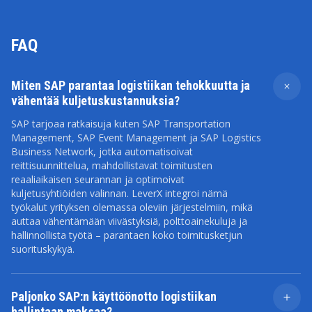
FAQ
Miten SAP parantaa logistiikan tehokkuutta ja
vähentää kuljetuskustannuksia?
SAP tarjoaa ratkaisuja kuten SAP Transportation
Management, SAP Event Management ja SAP Logistics
Business Network, jotka automatisoivat
reittisuunnittelua, mahdollistavat toimitusten
reaaliaikaisen seurannan ja optimoivat
kuljetusyhtiöiden valinnan. LeverX integroi nämä
työkalut yrityksen olemassa oleviin järjestelmiin, mikä
auttaa vähentämään viivästyksiä, polttoainekuluja ja
hallinnollista työtä – parantaen koko toimitusketjun
suorituskykyä.
Paljonko SAP:n käyttöönotto logistiikan
hallintaan maksaa?