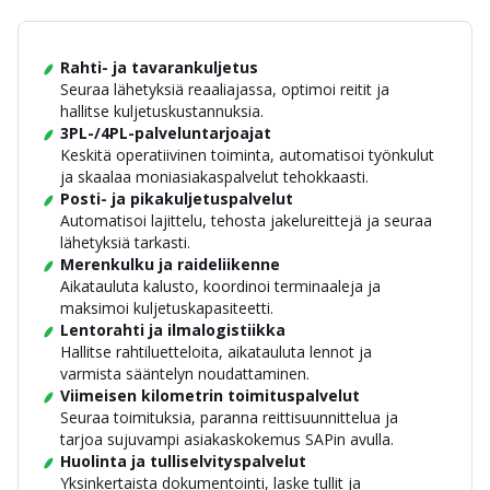
Rahti- ja tavarankuljetus
Seuraa lähetyksiä reaaliajassa, optimoi reitit ja
hallitse kuljetuskustannuksia.
3PL-/4PL-palveluntarjoajat
Keskitä operatiivinen toiminta, automatisoi työnkulut
ja skaalaa moniasiakaspalvelut tehokkaasti.
Posti- ja pikakuljetuspalvelut
Automatisoi lajittelu, tehosta jakelureittejä ja seuraa
lähetyksiä tarkasti.
Merenkulku ja raideliikenne
Aikatauluta kalusto, koordinoi terminaaleja ja
maksimoi kuljetuskapasiteetti.
Lentorahti ja ilmalogistiikka
Hallitse rahtiluetteloita, aikatauluta lennot ja
varmista sääntelyn noudattaminen.
Viimeisen kilometrin toimituspalvelut
Seuraa toimituksia, paranna reittisuunnittelua ja
tarjoa sujuvampi asiakaskokemus SAPin avulla.
Huolinta ja tulliselvityspalvelut
Yksinkertaista dokumentointi, laske tullit ja