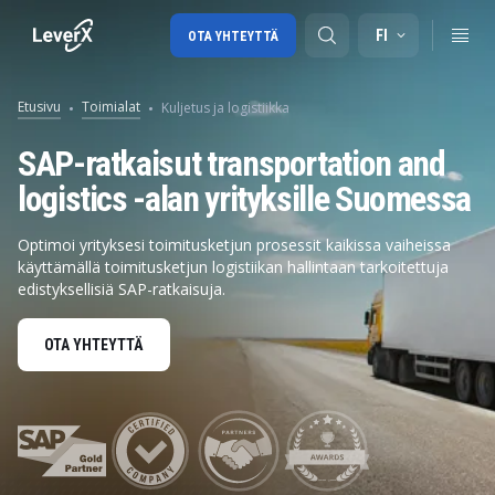
FI
OTA YHTEYTTÄ
Etusivu
Toimialat
Kuljetus ja logistiikka
SAP-tuki
SAP-ratkaisut transportation and
logistics -alan yrityksille Suomessa
SAP-konsultointi
SAP Ariba
Optimoi yrityksesi toimitusketjun prosessit kaikissa vaiheissa
käyttämällä toimitusketjun logistiikan hallintaan tarkoitettuja
SAP EWM
edistyksellisiä SAP-ratkaisuja.
OTA YHTEYTTÄ