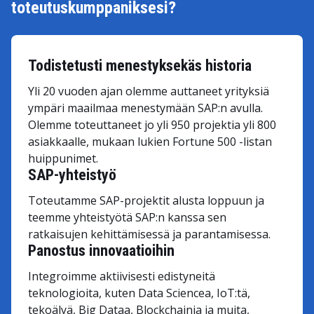
toteutuskumppaniksesi?
Todistetusti menestyksekäs historia
Yli 20 vuoden ajan olemme auttaneet yrityksiä
ympäri maailmaa menestymään SAP:n avulla.
Olemme toteuttaneet jo yli 950 projektia yli 800
asiakkaalle, mukaan lukien Fortune 500 -listan
huippunimet.
SAP-yhteistyö
Toteutamme SAP-projektit alusta loppuun ja
teemme yhteistyötä SAP:n kanssa sen
ratkaisujen kehittämisessä ja parantamisessa.
Panostus innovaatioihin
Integroimme aktiivisesti edistyneitä
teknologioita, kuten Data Sciencea, IoT:tä,
tekoälyä, Big Dataa, Blockchainia ja muita,