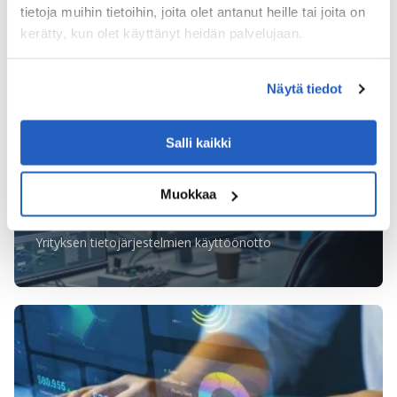
tietoja muihin tietoihin, joita olet antanut heille tai joita on
IPC-järjestelmän käyttöönotto huolintasopimuksille
kerätty, kun olet käyttänyt heidän palvelujaan.
Näytä tiedot
Salli kaikki
Muokkaa
Yrityksen tietojärjestelmien käyttöönotto