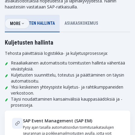
asiakasodotuksia nopeudesta ja läpinäkyvyydestä. Näihin
haasteisiin vastataan SAP-ratkaisuilla.
KULJETUSTEN HALLINTA
ASIAKASKOKEMUS
MORE
Kuljetusten hallinta
Tehosta päivittäisiä logistiikka- ja kuljetusprosesseja:
Reaaliaikainen automatisoitu toimitusten hallinta vähentää
viivästyksiä.
Kuljetusten suunnittelu, toteutus ja päättäminen on täysin
automatisoitu.
Yksi keskeinen yhteyspiste kuljetus- ja rahtikumppaneiden
verkostoon.
Täysi noudattaminen kansainvälisiä kauppasäädöksiä ja -
prosesseja.
SAP Event Management (SAP EM)
Pysy ajan tasalla automatisoidun toimitusaikataulujen
seurannan ja poikkeamailmoitusten avulla, jotta voit