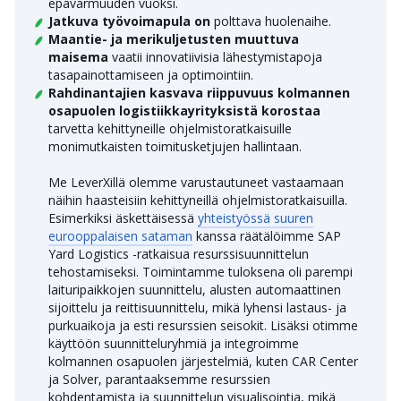
epävarmuuden vuoksi.
Jatkuva työvoimapula on
polttava huolenaihe.
Maantie- ja merikuljetusten muuttuva
maisema
vaatii innovatiivisia lähestymistapoja
tasapainottamiseen ja optimointiin.
Rahdinantajien kasvava riippuvuus kolmannen
osapuolen logistiikkayrityksistä korostaa
tarvetta kehittyneille ohjelmistoratkaisuille
monimutkaisten toimitusketjujen hallintaan.
Me LeverXillä olemme varustautuneet vastaamaan
näihin haasteisiin kehittyneillä ohjelmistoratkaisuilla.
Esimerkiksi äskettäisessä
yhteistyössä suuren
eurooppalaisen sataman
kanssa räätälöimme SAP
Yard Logistics -ratkaisua resurssisuunnittelun
tehostamiseksi. Toimintamme tuloksena oli parempi
laituripaikkojen suunnittelu, alusten automaattinen
sijoittelu ja reittisuunnittelu, mikä lyhensi lastaus- ja
purkuaikoja ja esti resurssien seisokit. Lisäksi otimme
käyttöön suunnitteluryhmiä ja integroimme
kolmannen osapuolen järjestelmiä, kuten CAR Center
ja Solver, parantaaksemme resurssien
kohdentamista ja suunnittelun visualisointia, mikä