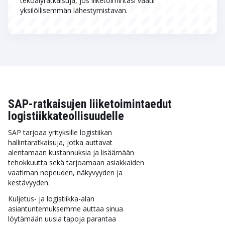
tekoälyratkaisuja, jos liiketoimintasi vaatii
yksilöllisemmän lähestymistavan.
SAP-ratkaisujen liiketoimintaedut
logistiikkateollisuudelle
SAP tarjoaa yrityksille logistiikan
hallintaratkaisuja, jotka auttavat
alentamaan kustannuksia ja lisäämään
tehokkuutta sekä tarjoamaan asiakkaiden
vaatiman nopeuden, näkyvyyden ja
kestävyyden.
Kuljetus- ja logistiikka-alan
asiantuntemuksemme auttaa sinua
löytämään uusia tapoja parantaa