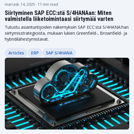
marrask. 14, 2025
· 17 min read
Siirtyminen SAP ECC:stä S/4HANAan: Miten
valmistella liiketoimintaasi siirtymää varten
Tutustu asiantuntijoiden näkemyksiin SAP ECC:stä S/4HANA:han
siirtymisstrategioista, mukaan lukien Greenfield-, Brownfield- ja
hybridilähestymistavat.
Articles
ERP
SAP S/4HANA