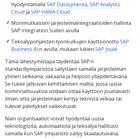
hyödyntämällä
SAP Dataspherea
,
SAP Analytics
Cloud
ja
SAP HANA Cloud
Monimutkaisten järjestelmäintegraatioiden hallinta
SAP Integration Suiten avulla
Tekoälypohjaisten työnkulkujen käyttöönotto
SAP
Business AI
:n avulla, mukaan lukien
SAP Joule
Tämä lähestymistapa täydentää SAP:n
standardiympäristöä säilyttäen samalla järjestelmän
ytimen selkeänä, vakaana ja helposti ylläpidettävänä.
Se tukee jatkuvan kehittämisen mallia, jossa uusia
toiminnallisuuksia voidaan ottaa käyttöön joustavasti
ilman, että järjestelmään kertyy teknistä velkaa tai
tulevat päivitykset vaikeutuvat.
Näin organisaatiot voivat hyödyntää uusia
teknologioita, automaatiota ja tekoälyä hallitusti
samalla kun SAP-ympäristö säilyy skaalautuvana,