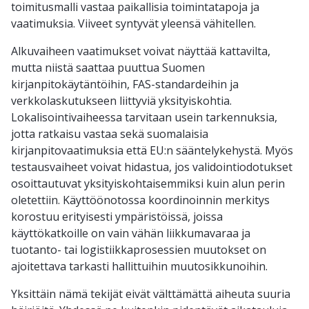
toimitusmalli vastaa paikallisia toimintatapoja ja
vaatimuksia. Viiveet syntyvät yleensä vähitellen.
Alkuvaiheen vaatimukset voivat näyttää kattavilta,
mutta niistä saattaa puuttua Suomen
kirjanpitokäytäntöihin, FAS-standardeihin ja
verkkolaskutukseen liittyviä yksityiskohtia.
Lokalisointivaiheessa tarvitaan usein tarkennuksia,
jotta ratkaisu vastaa sekä suomalaisia
kirjanpitovaatimuksia että EU:n sääntelykehystä. Myös
testausvaiheet voivat hidastua, jos validointiodotukset
osoittautuvat yksityiskohtaisemmiksi kuin alun perin
oletettiin. Käyttöönotossa koordinoinnin merkitys
korostuu erityisesti ympäristöissä, joissa
käyttökatkoille on vain vähän liikkumavaraa ja
tuotanto- tai logistiikkaprosessien muutokset on
ajoitettava tarkasti hallittuihin muutosikkunoihin.
Yksittäin nämä tekijät eivät välttämättä aiheuta suuria