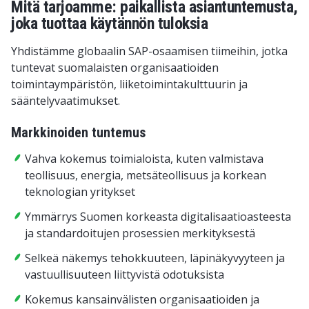
Mitä tarjoamme: paikallista asiantuntemusta,
joka tuottaa käytännön tuloksia
Yhdistämme globaalin SAP-osaamisen tiimeihin, jotka
tuntevat suomalaisten organisaatioiden
toimintaympäristön, liiketoimintakulttuurin ja
sääntelyvaatimukset.
Markkinoiden tuntemus
Vahva kokemus toimialoista, kuten valmistava
teollisuus, energia, metsäteollisuus ja korkean
teknologian yritykset
Ymmärrys Suomen korkeasta digitalisaatioasteesta
ja standardoitujen prosessien merkityksestä
Selkeä näkemys tehokkuuteen, läpinäkyvyyteen ja
vastuullisuuteen liittyvistä odotuksista
Kokemus kansainvälisten organisaatioiden ja