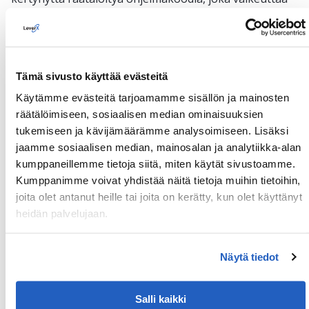
päivityksiä, lisää ylläpitokustannuksia ja hidastaa
muutosten toteuttamista.
Lähestymistapamme perustuu seuraaviin
periaatteisiin:
Tämä sivusto käyttää evästeitä
Käytämme evästeitä tarjoamamme sisällön ja mainosten
Standarditoiminnallisuudet säilytetään SAP-ytimessä
räätälöimiseen, sosiaalisen median ominaisuuksien
Räätälöity liiketoimintalogiikka toteutetaan
SAP
tukemiseen ja kävijämäärämme analysoimiseen. Lisäksi
Business Technology Platformin (SAP BTP)
avulla
jaamme sosiaalisen median, mainosalan ja analytiikka-alan
kumppaneillemme tietoja siitä, miten käytät sivustoamme.
Järjestelmä pidetään vakaana, ylläpidettävänä ja
Kumppanimme voivat yhdistää näitä tietoja muihin tietoihin,
tulevaisuuden muutoksiin valmiina
joita olet antanut heille tai joita on kerätty, kun olet käyttänyt
Sen sijaan, että kaikki aiemmat mukautukset
heidän palvelujaan.
siirrettäisiin sellaisenaan uuteen ympäristöön,
arvioimme niiden liiketoiminnallisen arvon ja
Näytä tiedot
säilytämme vain aidosti tarpeelliset ratkaisut. Kun
SAP:n standarditoiminnallisuudet eivät yksin riitä,
täydennämme niitä moderneilla laajennuksilla.
Salli kaikki