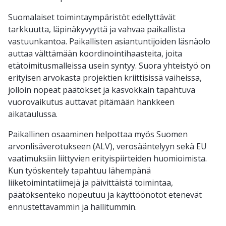
Suomalaiset toimintaympäristöt edellyttävät
tarkkuutta, läpinäkyvyyttä ja vahvaa paikallista
vastuunkantoa. Paikallisten asiantuntijoiden läsnäolo
auttaa välttämään koordinointihaasteita, joita
etätoimitusmalleissa usein syntyy. Suora yhteistyö on
erityisen arvokasta projektien kriittisissä vaiheissa,
jolloin nopeat päätökset ja kasvokkain tapahtuva
vuorovaikutus auttavat pitämään hankkeen
aikataulussa.
Paikallinen osaaminen helpottaa myös Suomen
arvonlisäverotukseen (ALV), verosääntelyyn sekä EU
vaatimuksiin liittyvien erityispiirteiden huomioimista.
Kun työskentely tapahtuu lähempänä
liiketoimintatiimejä ja päivittäistä toimintaa,
päätöksenteko nopeutuu ja käyttöönotot etenevät
ennustettavammin ja hallitummin.