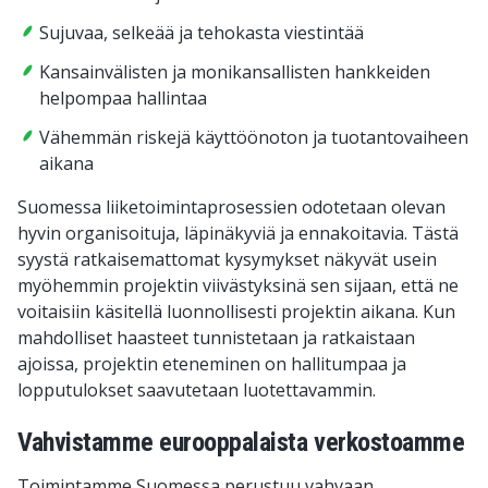
Sujuvaa, selkeää ja tehokasta viestintää
Kansainvälisten ja monikansallisten hankkeiden
helpompaa hallintaa
Vähemmän riskejä käyttöönoton ja tuotantovaiheen
aikana
Suomessa liiketoimintaprosessien odotetaan olevan
hyvin organisoituja, läpinäkyviä ja ennakoitavia. Tästä
syystä ratkaisemattomat kysymykset näkyvät usein
myöhemmin projektin viivästyksinä sen sijaan, että ne
voitaisiin käsitellä luonnollisesti projektin aikana. Kun
mahdolliset haasteet tunnistetaan ja ratkaistaan
ajoissa, projektin eteneminen on hallitumpaa ja
lopputulokset saavutetaan luotettavammin.
Vahvistamme eurooppalaista verkostoamme
Toimintamme Suomessa perustuu vahvaan