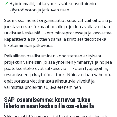
Hybridimallit, jotka yhdistävät konsultoinnin,
käyttöönoton ja jatkuvan tuen
Suomessa monet organisaatiot suosivat vaiheittaisia ja
joustavia transformaatiomalleja, joiden avulla voidaan
uudistaa keskeisiä liiketoimintaprosesseja ja kasvattaa
kapasiteettia säilyttäen samalla kriittiset tiedot sekä
liiketoiminnan jatkuvuus.
Paikallinen osallistuminen kohdistetaan erityisesti
projektin vaiheisiin, joissa yhteinen ymmärrys ja nopea
päätöksenteko ovat ratkaisevia — kuten työpajoihin,
testaukseen ja käyttöönottoon. Näin voidaan vähentää
epäsuorasta viestinnästä aiheutuvia viiveitä ja
varmistaa projektin sujuva eteneminen.
SAP-osaamisemme: kattavaa tukea
liiketoiminnan keskeisillä osa-alueilla
SAP-projektit Suomessa kattavat usein useita tiiviisti