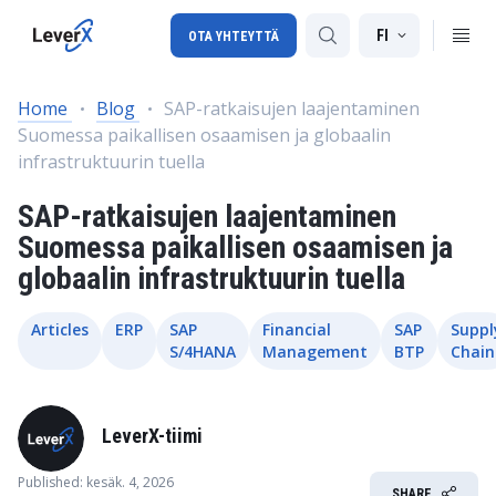
FI
OTA YHTEYTTÄ
Home
Blog
SAP-ratkaisujen laajentaminen
Suomessa paikallisen osaamisen ja globaalin
SAP-tuki
infrastruktuurin tuella
SAP-konsultointi
SAP-ratkaisujen laajentaminen
SAP Ariba
Suomessa paikallisen osaamisen ja
globaalin infrastruktuurin tuella
SAP EWM
Articles
ERP
SAP
Financial
SAP
Suppl
S/4HANA
Management
BTP
Chain
LeverX-tiimi
Published: kesäk. 4, 2026
SHARE