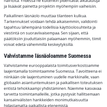
häiriöitä. Yhdessä ne kuitenkin pidentävät aikatauluja
ja lisäävät painetta projektin myöhempiin vaiheisiin.
Paikallinen läsnäolo muuttaa tilanteen kulkua.
Tarkennukset voidaan tehdä aikaisemmin, validointi
tapahtuu lähempänä todellisia käyttöolosuhteita ja
viestintä on suoraviivaisempaa. Sen sijaan, että
päätöksiin jouduttaisiin palaamaan myöhemmin, tiimit
voivat edetä vähemmillä keskeytyksillä.
Vahvistamme läsnäoloamme Suomessa
Vahvistamme eurooppalaista toimitusverkostoamme
laajentamalla toimintaamme Suomessa. Tavoitteena ei
niinkään ole laajentuminen uudelle markkinalle, vaan
globaalin asiantuntemuksen ja paikallisen toteutuksen
entistä tehokkaampi yhdistäminen. Näemme kasvavaa
tarvetta toimintamalleille, jotka pystyvät hallitsemaan
kansainvälisten hankkeiden monimutkaisuutta
hidastamatta paikallista etenemistä.