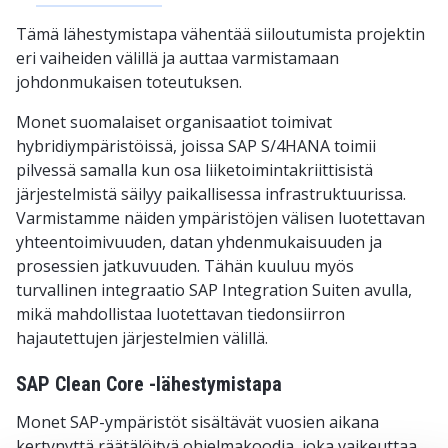
Tämä lähestymistapa vähentää siiloutumista projektin
eri vaiheiden välillä ja auttaa varmistamaan
johdonmukaisen toteutuksen.
Monet suomalaiset organisaatiot toimivat
hybridiympäristöissä, joissa SAP S/4HANA toimii
pilvessä samalla kun osa liiketoimintakriittisistä
järjestelmistä säilyy paikallisessa infrastruktuurissa.
Varmistamme näiden ympäristöjen välisen luotettavan
yhteentoimivuuden, datan yhdenmukaisuuden ja
prosessien jatkuvuuden. Tähän kuuluu myös
turvallinen integraatio SAP Integration Suiten avulla,
mikä mahdollistaa luotettavan tiedonsiirron
hajautettujen järjestelmien välillä.
SAP Clean Core -lähestymistapa
Monet SAP-ympäristöt sisältävät vuosien aikana
kertynyttä räätälöityä ohjelmakoodia, joka vaikeuttaa