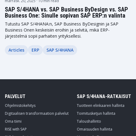
marrask. 20, 2025
· 10 min read
SAP S/4HANA vs. SAP Business ByDesign vs. SAP
Business One: Sinulle sopivan SAP ERP:n valinta
Tutustu SAP S/4HANA:n, SAP Business ByDesignin ja SAP
Business Onen keskeisiin eroihin ja selvitä, mikä ERP-
järjestelmä sopii parhaiten yrityksellesi.
Articles
ERP
SAP S/4HANA
PALVELUT
SAP S/4HANA-RATKAISUT
Ohjelmistokehitys
Tuotteen elinkaaren hallinta
Digitaalisen transformaation palvelut
Toimitusketjun hallinta
Oma tiimi
Taloushallinto
RISE with SAP
Omaisuuden hallinta