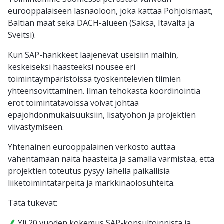
eurooppalaiseen läsnäoloon, joka kattaa Pohjoismaat,
Baltian maat sekä DACH-alueen (Saksa, Itävalta ja
Sveitsi).
Kun SAP-hankkeet laajenevat useisiin maihin,
keskeiseksi haasteeksi nousee eri
toimintaympäristöissä työskentelevien tiimien
yhteensovittaminen. Ilman tehokasta koordinointia
erot toimintatavoissa voivat johtaa
epäjohdonmukaisuuksiin, lisätyöhön ja projektien
viivästymiseen.
Yhtenäinen eurooppalainen verkosto auttaa
vähentämään näitä haasteita ja samalla varmistaa, että
projektien toteutus pysyy lähellä paikallisia
liiketoimintatarpeita ja markkinaolosuhteita.
Tätä tukevat:
Yli 20 vuoden kokemus SAP-konsultoinnista ja