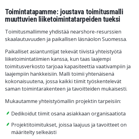
Toimintatapamme: joustava toimitusmalli
muuttuvien liiketoimintatarpeiden tueksi
Toimitusmallimme yhdistää nearshore-resurssien
skaalautuvuuden ja paikallisen läsnäolon Suomessa.
Paikalliset asiantuntijat tekevät tiivistä yhteistyötä
liiketoimintatiimien kanssa, kun taas laajempi
toimitusverkosto tarjoaa kapasiteettia vaativampiin ja
laajempiin hankkeisiin. Malli toimii yhtenäisenä
kokonaisuutena, jossa kaikki tiimit työskentelevät
saman toimintarakenteen ja tavoitteiden mukaisesti.
Mukautamme yhteistyömallin projektin tarpeisiin:
Dedikoidut tiimit osana asiakkaan organisaatiota
Projektitoimitukset, joissa laajuus ja tavoitteet on
määritelty selkeästi