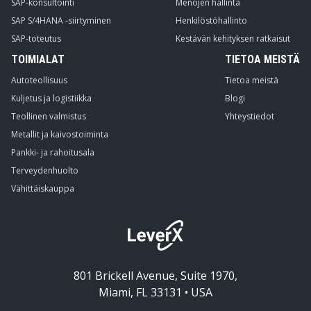
SAP-konsultointi
Menojen hallinta
SAP S/4HANA -siirtyminen
Henkilöstöhallinto
SAP-toteutus
Kestävän kehityksen ratkaisut
TOIMIALAT
TIETOA MEISTÄ
Autoteollisuus
Tietoa meistä
Kuljetus ja logistiikka
Blogi
Teollinen valmistus
Yhteystiedot
Metallit ja kaivostoiminta
Pankki- ja rahoitusala
Terveydenhuolto
Vähittäiskauppa
801 Brickell Avenue, Suite 1970,
Miami, FL 33131 • USA