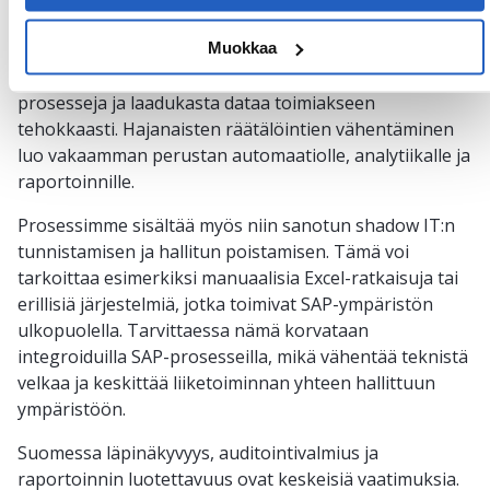
Selkeä ja hallittu järjestelmäydin tukee myös uusien
Muokkaa
teknologioiden, kuten SAP Joulen, hyödyntämistä.
Tällaiset työkalut edellyttävät yhdenmukaisia
prosesseja ja laadukasta dataa toimiakseen
tehokkaasti. Hajanaisten räätälöintien vähentäminen
luo vakaamman perustan automaatiolle, analytiikalle ja
raportoinnille.
Prosessimme sisältää myös niin sanotun shadow IT:n
tunnistamisen ja hallitun poistamisen. Tämä voi
tarkoittaa esimerkiksi manuaalisia Excel-ratkaisuja tai
erillisiä järjestelmiä, jotka toimivat SAP-ympäristön
ulkopuolella. Tarvittaessa nämä korvataan
integroiduilla SAP-prosesseilla, mikä vähentää teknistä
velkaa ja keskittää liiketoiminnan yhteen hallittuun
ympäristöön.
Suomessa läpinäkyvyys, auditointivalmius ja
raportoinnin luotettavuus ovat keskeisiä vaatimuksia.