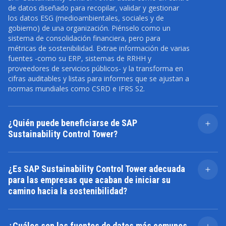
de datos diseñado para recopilar, validar y gestionar
los datos ESG (medioambientales, sociales y de
gobierno) de una organización. Piénselo como un
sistema de consolidación financiera, pero para
métricas de sostenibilidad. Extrae información de varias
fuentes -como su ERP, sistemas de RRHH y
proveedores de servicios públicos- y la transforma en
cifras auditables y listas para informes que se ajustan a
normas mundiales como CSRD e IFRS S2.
¿Quién puede beneficiarse de SAP
Sustainability Control Tower?
La solución está diseñada para organizaciones de
todos los tamaños y de diversos sectores. Resulta
¿Es SAP Sustainability Control Tower adecuada
especialmente beneficiosa para gestores de
para las empresas que acaban de iniciar su
sostenibilidad, responsables de cumplimiento de ESG,
camino hacia la sostenibilidad?
equipos financieros y ejecutivos que deseen integrar la
sostenibilidad en su estrategia corporativa y sus
Absolutamente. Tanto si una empresa está
procesos de elaboración de informes.
empezando a hacer un seguimiento de su impacto en
¿Cuáles son las fuentes de datos más comunes