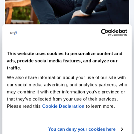
Simplificación de las subastas y los
procedimientos de contratación pública
This website uses cookies to personalize content and
Nuestro cliente puede realizar activamente subastas
ads, provide social media features, and analyze our
electrónicas para elegir al mejor proveedor, dedicando
traffic.
menos tiempo al acuerdo sobre el procedimiento de
We also share information about your use of our site with
contratación.
our social media, advertising, and analytics partners, who
may combine it with other information you’ve provided or
MÁS CASOS
that they’ve collected from your use of their services.
Please read this
Cookie
Declaration
to learn more.
You can deny your cookies here
Apoyamos su dominio empresarial