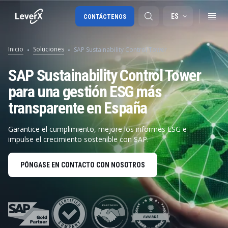
ES
CONTÁCTENOS
Inicio
Soluciones
SAP Sustainability Control Tower
Migración a SAP S/4HANA
SAP Sustainability Control Tower
para una gestión ESG más
RISE with SAP
transparente en España
SAP Ariba
Cadena de Suministro Digital
Garantice el cumplimiento, mejore los informes ESG e
impulse el crecimiento sostenible con SAP.
PÓNGASE EN CONTACTO CON NOSOTROS