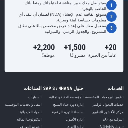
سيتواصل معك خبير لمناقشة احتياجاتك ومتطلباتك
1
الخاصة بالهجرة.
سنوقع اتفاقية عدم الإفشاء (NDA) لضمان أن تبقى أي
2
معلومات حساسة آمنة وسرية.
سنعمل معك على إعداد عرض مخصص بناءً على نطاق
3
المشروع، والجدول الزمني، والميزانية.
2,200+
1,500+
20+
عاماً من الخبرة
مشروعًا
موظفً
الخدمات
حلول SAP S / 4HANA
الصناعات
تطوير البرمجيات المخصصة
المؤسسة الذكية والمالية
السيارات
خدمات التحول الرقمي
إدارة دورة حياة المنتج
النقل والخدمات اللوجستية
مركز الأفشور للتطوير
سلسلة التوريد الرقمية
المواد الكيميائية
الترقية مع SAP
إدارة الأصول
التكنولوجيا المالية
ترحيل S/4HANA
إدارة الإنفاق
التصنيع الصناعي