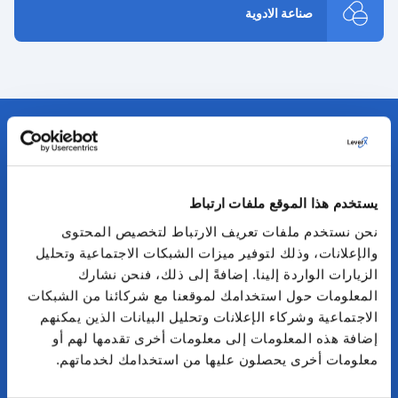
صناعة الادوية
لماذا LeverX؟
يستخدم هذا الموقع ملفات ارتباط
نحن نستخدم ملفات تعريف الارتباط لتخصيص المحتوى
سجل حافل بالإنجازات
والإعلانات، وذلك لتوفير ميزات الشبكات الاجتماعية وتحليل
على مدار أكثر من 20 عامًا، ساعدنا الشركات في جميع
الزيارات الواردة إلينا. إضافةً إلى ذلك، فنحن نشارك
أنحاء العالم على تحقيق النجاح باستخدام SAP. لقد أكملنا
المعلومات حول استخدامك لموقعنا مع شركائنا من الشبكات
بالفعل أكثر من 950 مشروعًا لأكثر من 800 عميل، بما
الاجتماعية وشركاء الإعلانات وتحليل البيانات الذين يمكنهم
في ذلك أبرز الأسماء ضمن قائمة Fortune 500.
إضافة هذه المعلومات إلى معلومات أخرى تقدمها لهم أو
شراكة مع SAP
معلومات أخرى يحصلون عليها من استخدامك لخدماتهم.
نحن ننفذ مشاريع SAP من البداية إلى النهاية ونتعاون مع