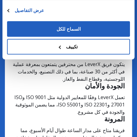
SAP في تطوير وتعزيز حلولها الحالية.
عرض التفاصيل
الاستثمار في الابتكار
نحن ندمج التقنيات المتقدمة بنشاط، مثل علوم البيانات،
السماح للكل
وإنترنت الأشياء، والذكاء الاصطناعي، والبيانات الضخمة،
وتقنية البلوكشين وغيرها، لمساعدة العملاء على مواجهة
تحديات أعمالهم بكفاءة.
تكييف
خبراء الصناعة
يتكون فريق LeverX من محترفين يتمتعون بمعرفة عملية
في أكثر من 30 صناعة، بما في ذلك التصنيع، والخدمات
اللوجستية، وقطاع النفط والغاز.
الجودة والأمان
تعمل LeverX وفقًا للمعايير الدولية مثل ISO 9001 وISO
27001 وISO 22301 وISO 55001، مما يضمن الموثوقية
والجودة في كل مشروع.
المرونة
فريقنا متاح على مدار الساعة طوال أيام الأسبوع، مما