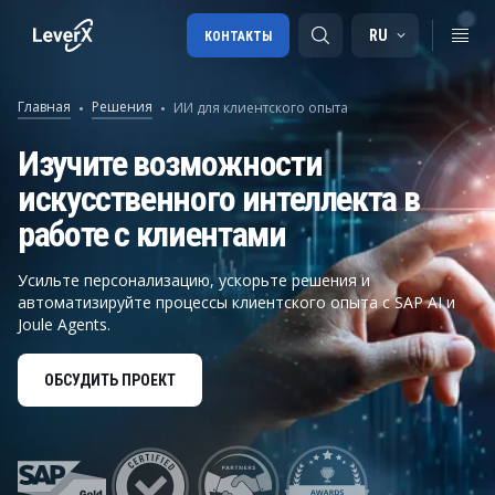
RU
КОНТАКТЫ
Главная
Решения
ИИ для клиентского опыта
Внедрение SAP
Изучите возможности
искусственного интеллекта в
Лицензии SAP
работе с клиентами
SAP BTP
SAP Transportation Management
Усильте персонализацию, ускорьте решения и
автоматизируйте процессы клиентского опыта с SAP AI и
SAP SuccessFactors
Joule Agents.
ОБСУДИТЬ ПРОЕКТ