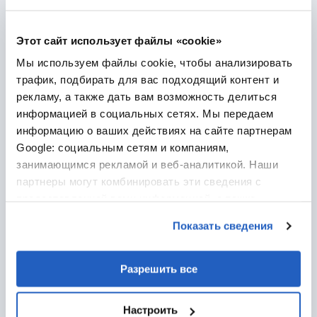
Мы работаем с вашей командой, чтобы точно
определить, где ИИ создаст реальную ценность для
ваших программ по работе с клиентами. Это
Этот сайт использует файлы «cookie»
включает в себя внимательное изучение ваших
Мы используем файлы cookie, чтобы анализировать
систем, рабочих процессов и базы данных. После
этого мы разрабатываем стратегию, которая
трафик, подбирать для вас подходящий контент и
поддерживает как повседневные операции, так и
рекламу, а также дать вам возможность делиться
долгосрочные цели.
информацией в социальных сетях. Мы передаем
информацию о ваших действиях на сайте партнерам
Google: социальным сетям и компаниям,
занимающимся рекламой и веб-аналитикой. Наши
партнеры могут комбинировать эти сведения с
предоставленной вами информацией, а также
данными, которые они получили при использовании
Показать сведения
вами их сервисов.
Внедрение SAP CX и Joule
Разрешить все
Наша команда внедряет решения SAP CX и
агенты Joule, чтобы они работали в вашей
Настроить
среде без сбоев. Мы уделяем особое внимание