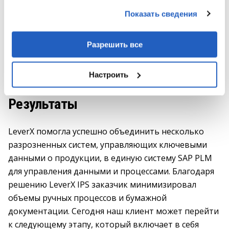
данными, которые они получили при использовании
нескольких разрозненных источников и
Показать сведения
вами их сервисов.
перенести их в новую систему. Cideon Conversion
Engine преобразовал всю бумажную
Разрешить все
документацию в PDF-формат и дополнил
систему функцией печати для утверждения.
Настроить
Результаты
LeverX помогла успешно объединить несколько
разрозненных систем, управляющих ключевыми
данными о продукции, в единую систему SAP PLM
для управления данными и процессами. Благодаря
решению LeverX IPS заказчик минимизировал
объемы ручных процессов и бумажной
документации. Сегодня наш клиент может перейти
к следующему этапу, который включает в себя