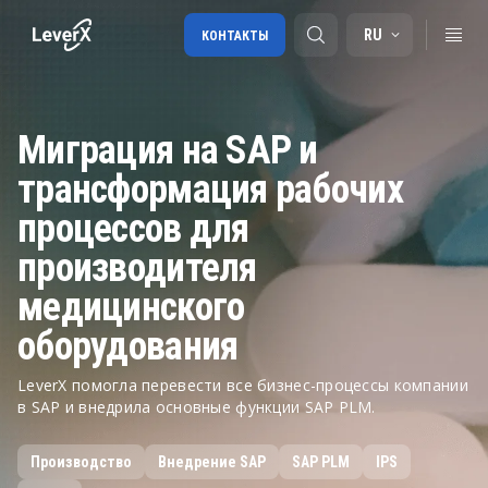
RU
КОНТАКТЫ
Миграция на SAP и
Внедрение SAP
трансформация рабочих
Лицензии SAP
процессов для
SAP BTP
производителя
SAP Transportation Management
медицинского
SAP SuccessFactors
оборудования
LeverX помогла перевести все бизнес-процессы компании
в SAP и внедрила основные функции SAP PLM.
Производство
Внедрение SAP
SAP PLM
IPS