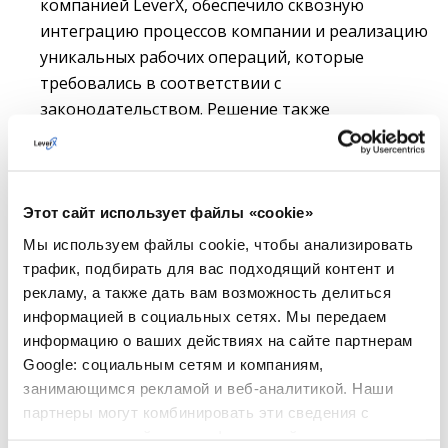
компанией LeverX, обеспечило сквозную
интеграцию процессов компании и реализацию
уникальных рабочих операций, которые
требовались в соответствии с
законодательством. Решение также
предоставило конечным пользователям
возможность оперативно вносить изменения в
процессы.
Этот сайт использует файлы «cookie»
Интеграция BMAX
Мы используем файлы cookie, чтобы анализировать
Инструмент BOM / Material Master Extension &
трафик, подбирать для вас подходящий контент и
Allocation
(BMAX) автоматизировал процессы
рекламу, а также дать вам возможность делиться
миграции всех материалов, а также помог
информацией в социальных сетях. Мы передаем
настроить новые процессы основных записей
информацию о ваших действиях на сайте партнерам
материалов и создать соответствующие
Google: социальным сетям и компаниям,
расширения в новой ERP.
занимающимся рекламой и веб-аналитикой. Наши
партнеры могут комбинировать эти сведения с
Интеграция Velox
предоставленной вами информацией, а также
Решение Velox помогли извлечь данные из