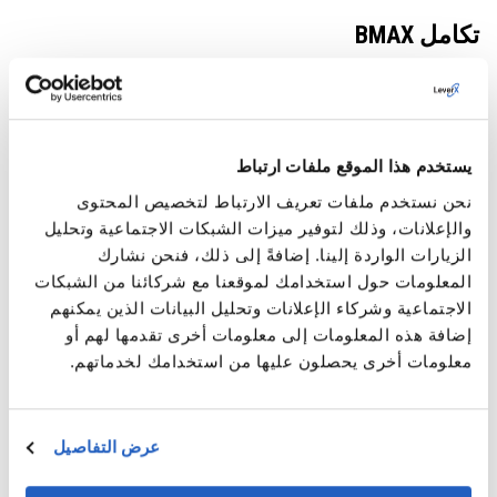
تكامل BMAX
قامت أداة BOM / أداة تمديد وتخصيص المواد الرئيسية للمواد
(
BMAX
) بأتمتة عمليات ترحيل جميع المواد، وإعداد عمليات المواد
الرئيسية الجديدة، وبناء الإضافات في نظام تخطيط موارد
يستخدم هذا الموقع ملفات ارتباط
المؤسسات الجديد.
نحن نستخدم ملفات تعريف الارتباط لتخصيص المحتوى
والإعلانات، وذلك لتوفير ميزات الشبكات الاجتماعية وتحليل
تكامل Velox
الزيارات الواردة إلينا. إضافةً إلى ذلك، فنحن نشارك
المعلومات حول استخدامك لموقعنا مع شركائنا من الشبكات
استخرج Velox البيانات من عدة مصادر متباينة وقام بترحيلها إلى
الاجتماعية وشركاء الإعلانات وتحليل البيانات الذين يمكنهم
النظام الجديد.
إضافة هذه المعلومات إلى معلومات أخرى تقدمها لهم أو
قام محرك التحويل Cideon Conversion Engine بتحويل جميع
معلومات أخرى يحصلون عليها من استخدامك لخدماتهم.
الوثائق الورقية إلى ملفات pdf ومنحهم القدرة على الموافقة
على المستندات النهائية.
عرض التفاصيل