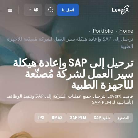
AR
اتصل بنا
Portfolio
Home
ترحيل إلى SAP وإعادة هيكلة سير العمل لشركة مُصنّعة للأجهزة
SAP S/4HANA migration
الطبية
RISE with SAP
ترحيل إلى SAP وإعادة هيكلة
SAP Ariba
سير العمل لشركة مُصنّعة
Digitals supply chain
للأجهزة الطبية
قامت LeverX بترحيل جميع عمليات الشركة إلى SAP وتنفيذ الوظائف
الأساسية لـ SAP PLM
التصنيع
تنفيذ SAP
SAP PLM
BMAX
IPS