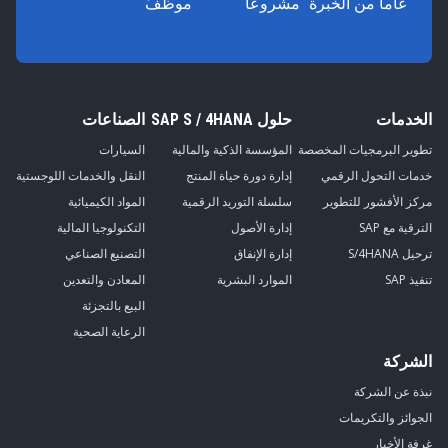
عاماً من الخبرة
مشروعًا
موظفً
الخدمات
حلول SAP S / 4HANA
الصناعات
تطوير البرمجيات المخصصة
المؤسسة الذكية والمالية
السيارات
خدمات التحول الرقمي
إدارة دورة حياة المنتج
النقل والخدمات اللوجستية
مركز الأفشور للتطوير
سلسلة التوريد الرقمية
المواد الكيميائية
الترقية مع SAP
إدارة الأصول
التكنولوجيا المالية
ترحيل S/4HANA
إدارة الإنفاق
التصنيع الصناعي
تنفيذ SAP
الموارد البشرية
المعادن والتعدين
البيع بالتجزئة
الرعاية الصحية
الشركة
نبذة عن الشركة
الجوائز والتكريمات
غرفة الأخبار