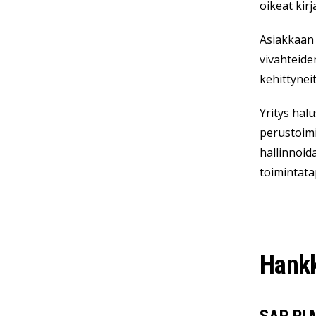
oikeat kirj
Asiakkaan 
vivahteide
kehittynei
Yritys hal
perustoimi
hallinnoid
toimintata
Hankk