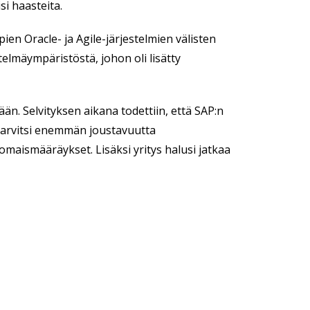
si haasteita.
en Oracle- ja Agile-järjestelmien välisten
telmäympäristöstä, johon oli lisätty
än. Selvityksen aikana todettiin, että SAP:n
 tarvitsi enemmän joustavuutta
omaismääräykset. Lisäksi yritys halusi jatkaa