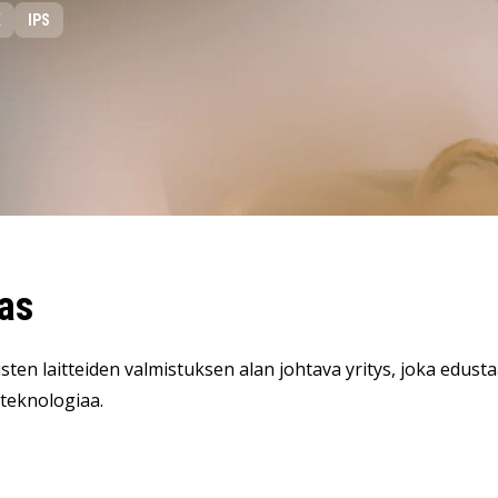
LeverX:n Fiori-palvelut
X
IPS
TEKOÄLY
SAP AI Services
SAP AI Core & AI Launchpad
as
sten laitteiden valmistuksen alan johtava yritys, joka edustaa
teknologiaa.