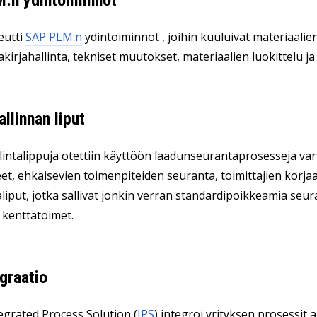
:n ydintoiminnot
eutti
SAP PLM:n
ydintoiminnot
, joihin kuuluivat materiaalie
akirjahallinta, tekniset muutokset, materiaalien luokittelu 
llinnan liput
intalippuja otettiin käyttöön laadunseurantaprosesseja vart
et, ehkäisevien toimenpiteiden seuranta, toimittajien korja
iput, jotka sallivat jonkin verran standardipoikkeamia seurat
a kenttätoimet.
graatio
egrated Process Solution (
IPS
) integroi yrityksen prosessit 