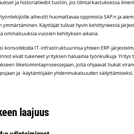
aukset ja historiatiedot tuotiin, jos tilintarkastuksessa ilmeni
työntekijöille aiheutti huomattavaa oppimista SAP:n ja aiempi
n ymmärtäminen. Käyttäjät tulivat hyvin kehittyneestä järjes
tä ominaisuuksia vuosien kehityksen aikana.
usi konsolidoida IT-infrastruktuurinsa yhteen ERP-järjestelmä
nnot eivät tukeneet yrityksen haluamia työnkulkuja. Yritys
akseen liiketoimintaprosessejaan, joita ohjaavat tiukat viran
pojaan ja -käytäntöjään yhdenmukaisuuden säilyttämiseksi.
een laajuus