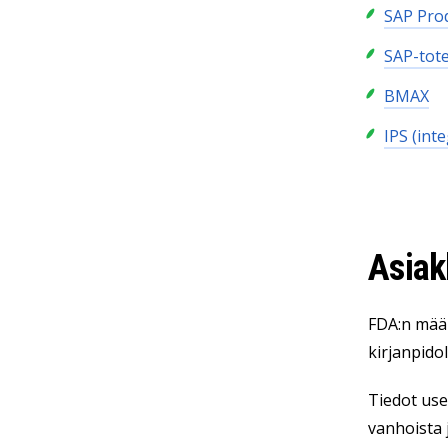
SAP Pro
SAP-tot
BMAX
IPS (int
Asiak
FDA:n määr
kirjanpido
Tiedot use
vanhoista 