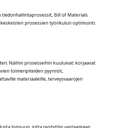
n tiedonhallintaprosessit, Bill of Materials
ja keskeisten prosessien työnkulun optimointi.
en. Näihin prosesseihin kuuluivat: korjaavat
avien toimenpiteiden pyynnöt,
taville materiaaleille, terveysvaarojen
alusta loppuun, jotta pystyttiin vastaamaan