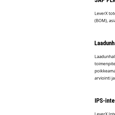
SAP PLM
LeverX tot
(BOM), asi
Laadunha
Laadunhall
toimenpite
poikkeamal
arviointi j
IPS-inte
LeverX Int