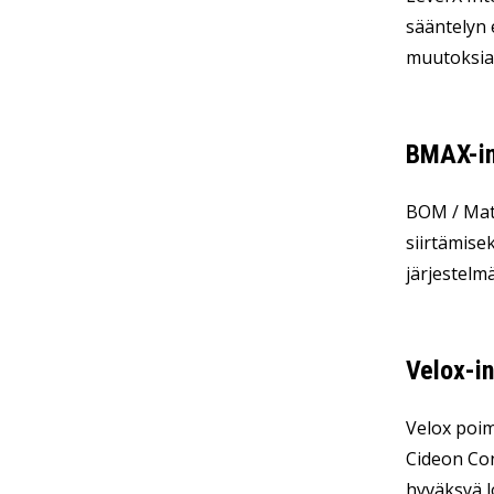
sääntelyn 
muutoksia
BMAX-in
BOM / Mate
siirtämise
järjestelm
Velox-in
Velox poimi
Cideon Con
hyväksyä lo