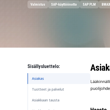
Henkilöstöhallinto
Valmistus
SAP-käyttöönotto
SAP PLM
BMA
Data ja analytiikka
Kestävän kehityksen ratkaisut
Turvallisuus ja identiteetinhallinta
Asiak
Sisällysluettelo:
Asiakas
Lääkinnälli
puolijohde
Tuotteet ja palvelut
Asiakkaan tausta