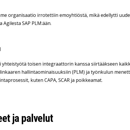
e organisaatio irrotettiin emoyhtiöstä, mikä edellytti uuden
ja Agilesta SAP PLM:ään.
u
i yhteistyötä toisen integraattorin kanssa siirtääkseen kaikk
linkaaren hallintaominaisuuksiin (PLM) ja työnkulun menet
intaprosessit, kuten CAPA, SCAR ja poikkeamat.
et ja palvelut