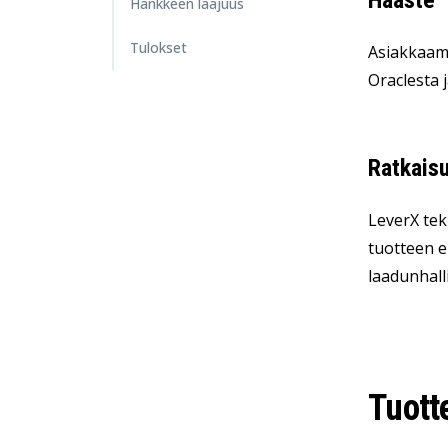
Haaste
Hankkeen laajuus
Tulokset
Asiakkaamm
Oraclesta 
Ratkais
LeverX tek
tuotteen e
laadunhall
Tuotte