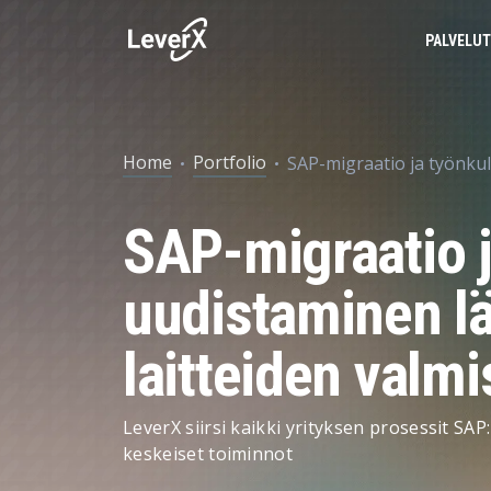
PALVELUT
SAP-PALVELUT
BUSINESS TECHNOLOGY PLATFORM
MENESTYSTARINAT
SAP-tuki
Home
Portfolio
SAP-migraatio ja työnkul
SAP PILVESSÄ
SAP S/4HANA
SAP-konsultoint
SAP-migraatio j
SAP Ariba
Tuotteen elinkaaren hallinta
PALVELUT
SAP EWM
Toimitusketjun hallinta
uudistaminen lä
TEKOÄLY (AI)
Menojen hallinta
laitteiden valmi
Taloushallinto
Markkinointi ja myynti
LeverX siirsi kaikki yrityksen prosessit SAP
keskeiset toiminnot
Omaisuuden hallinta