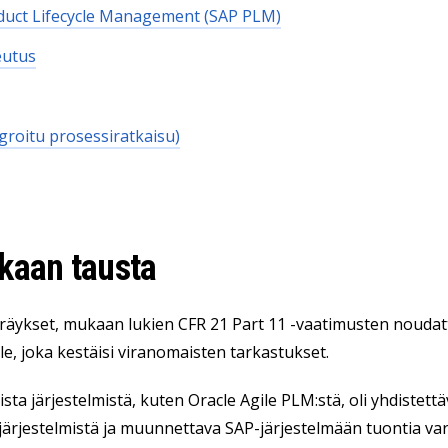
duct Lifecycle Management (SAP PLM)
eutus
egroitu prosessiratkaisu)
kaan tausta
äykset, mukaan lukien CFR 21 Part 11 -vaatimusten noudatta
lle, joka kestäisi viranomaisten tarkastukset.
ista järjestelmistä, kuten Oracle Agile PLM:stä, oli yhdistett
järjestelmistä ja muunnettava SAP-järjestelmään tuontia var