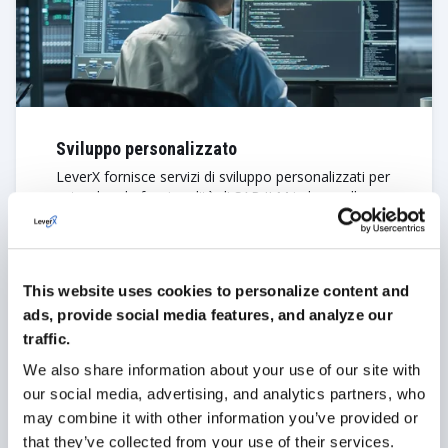
Sviluppo personalizzato
LeverX fornisce servizi di sviluppo personalizzati per
estendere le funzionalità di SAP ILM in base alle
vostre esigenze aziendali. Sia che si tratti di creare
nuove funzionalità o di potenziare quelle esistenti,
creiamo soluzioni personalizzate per migliorare le
vostre capacità di gestione dei dati.
This website uses cookies to personalize content and
ads, provide social media features, and analyze our
VEDERE DI PIÙ
traffic.
We also share information about your use of our site with
our social media, advertising, and analytics partners, who
may combine it with other information you’ve provided or
that they’ve collected from your use of their services.