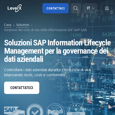
IT
CONTATTACI
Casa
Soluzioni
Gestione del ciclo di vita delle informazioni SAP (SAP ILM)
Migrazione a SAP S/4HANA
Soluzioni SAP Information Lifecycle
RISE with SAP
Management per la governance dei
SAP Ariba
dati aziendali
Digital Supply Chain
Controllare i dati aziendali durante il loro ciclo di vita,
bilanciando rischi, costi e conformità.
CONTATTATECI