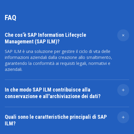
FAQ
Che cos’è SAP Information Lifecycle
Management (SAP ILM)?
SAP ILM è una soluzione per gestire il ciclo di vita delle
informazioni aziendali dalla creazione allo smaltimento,
garantendo la conformità ai requisiti legali, normativi e
aziendali.
In che modo SAP ILM contribuisce alla
conservazione e all'archiviazione dei dati?
SAP ILM automatizza i processi di conservazione e
archiviazione dei dati, consentendo alle organizzazioni
Quali sono le caratteristiche principali di SAP
di archiviare i dati in modo sicuro, gestire i periodi di
ILM?
conservazione e garantire uno smaltimento dei dati
tempestivo e conforme.
Le caratteristiche principali includono l'archiviazione dei