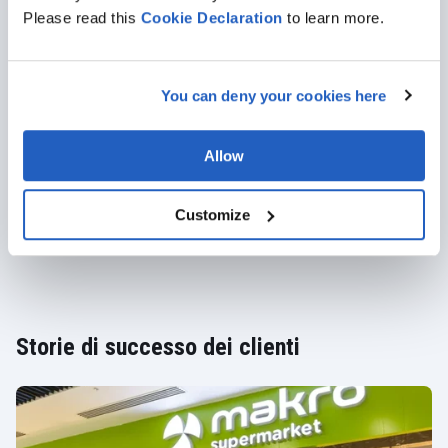
Please read this
Cookie
Declaration
to learn more.
Avete in mente obiettivi
specifici? Abbiamo l'esperienza
necessaria per aiutarvi a
You can deny your cookies here
raggiungerli!
Allow
CONTATTATECI!
Customize
Storie di successo dei clienti